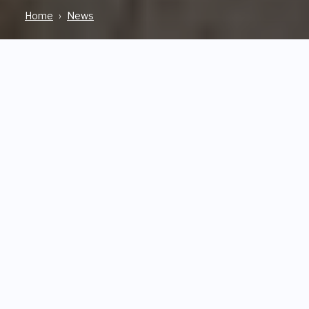
Home
News
DAL TERRITORIO
23 Gennaio 2025
Sono 14 i progetti sostenuti
da I Luoghi del Cuore che si
sono conclusi nel 2024: 10
regioni coinvolte e oltre
200.000 euro di contributi