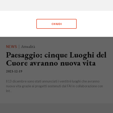
Centro Italia
2024-05-28
Grazie a “I Luoghi del Cuore” parte il progetto di valorizzazione
CHIUDI
interterritoriale con pannelli informativi in 16 stazioni della tratta fer...
Attualità
NEWS
Paesaggio: cinque Luoghi del
Cuore avranno nuova vita
2023-12-19
Il 13 dicembre sono stati annunciati i ventitré luoghi che avranno
nuova vita grazie ai progetti sostenuti dal FAI in collaborazione con
Int...