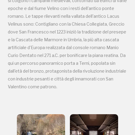
si colgono i campanili medievali, contornati da edifici di varie
particolarmente panoramico, ci porta a Terni, ove
epoche e dal fiume Velino con i resti dell'antico ponte
insediamenti sono segnalati sin dall'età del bronzo,
seguiti da quelli romani. Protagonista della
romano. Le tappe rilevanti nella vallata dell'antico Lacus
rivoluzione industriale con acciaierie, fabbriche di
Velinus sono: Contigliano con la Chiesa Collegiata, Greccio
armi, chimiche, impianti idroelettrici. Ma volendo
dove San Francesco nel 1223 iniziò la tradizione del presepe
ricordare un aspetto romantico questa è la città
e la Cascata delle Marmore in Umbria, la più alta cascata
degli innamorati essendone il patrono San
artificiale d'Europa realizzata dal console romano Manio
Valentino. Immergersi nei luoghi, meravigliarsi per i
Curio Dentato nel 271 a.C. per bonificare la piana reatina. Da
mutevoli colori del paesaggio legati alle stagioni,
toccare la storia attraverso città e villaggi, ci fanno
qui un percorso panoramico porta a Terni, popolata sin
dire che “quello che conta è il percorso del viaggio e
dall'età del bronzo, protagonista della rivoluzione industriale
non l'arrivo” (T.S.Eliot)
con industrie pesanti e città degli innamorati con San
Valentino come patrono.