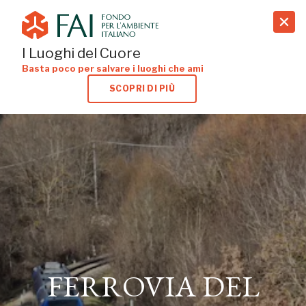
search
I Luoghi del Cuore
Basta poco per salvare i luoghi che ami
SCOPRI DI PIÙ
FERROVIA DEL
CENTRO ITALIA
SULMONA, TERNI, RIETI
FERROVIA DEL