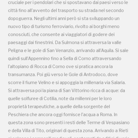
cruciale per i pendolari che si spostavano dai paesi verso le
i pioppi identificano i luoghi delle sorgenti. In questa
città fino all'avvento del trasporto su strada nel secondo
zona da vedere i resti delle Terme di Vespasiano e
dopoguerra. Negli ultimi anni però si sta sviluppando un
della Villa di Tito, gli imperatori originari di questa
zona. Arrivando a Rieti si colgono i campanili
nuovo tipo di turismo ferroviario, rivolto ai borghi meno
medievali che svettano sulla città, la stazione è
conosciuti, che consente ai viaggiatori di godere dei
prossima al centro, con una piacevole passeggiata
paesaggi dai finestrini. Da Sulmona si attraversa la valle
si possono ammirare edifici con vestigia romane,
Peligna e le gole di San Venanzio, arrivando all'Aquila. Si sale
mura medievali, conventi, palazzi rinascimentali e
quindi sull’Appennino fino a Sella di Corno attraversando
barocchi e giungere fino al fiume Velino ove fanno
bella mostra i resti dell'antico ponte romano.
l'altopiano di Rocca di Corno ove si pratica ancora la
Risalendo in carrozza, tre sono le tappe nella vallata
transumanza. Poi giù verso le Gole di Antrodoco, dove
dell'antico Lacus Velinus che meritano una sosta:
scorre il fiume Velino e si appoggia la millenaria via Salaria.
Contigliano con la Chiesa Collegiata, Greccio ove
Si attraversa poi la piana di San Vittorino ricca di acque: da
San Francesco nella notte di Natale del 1223 ricreò
quelle solfuree di Cotilia, note da millenni per le loro
l'atmosfera della nascita di Gesù in una grotta dando
proprietà terapeutiche, a quelle della sorgente del
inizio alla tradizione del presepe, e giungendo in
Umbria la Cascata delle Marmore, alta 165 metri, la
Peschiera che ancora oggi fornisce l’acqua a Roma. In
più alta cascata artificiale d'Europa realizzata dal
questa zona sono presenti i resti delle Terme di Vespasiano
console romano Manio Curio Dentato nel 271 a.C.
e della Villa di Tito, originari di questa zona. Arrivando a Rieti
per bonificare la piana reatina. Da qui un percorso