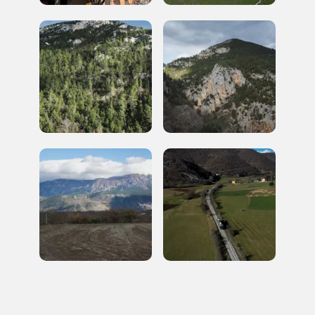
I Luoghi del Cuore
2022
News
Dal territorio
NEWS
2024: 14 luoghi sostenuti
grazie a “I Luoghi del
Cuore”
2025-01-23
Sono 14 i progetti sostenuti da I Luoghi del Cuore che si sono conclusi