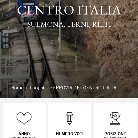
CENTRO ITALIA
SULMONA, TERNI, RIETI
INDIRIZZO
Viale Emilio Maraini, 8, RIETI, RI
Home
Luoghi
FERROVIA DEL CENTRO ITALIA
La ferrovia abbraccia, quasi fosse una cintura, tre
regioni: l'Abruzzo, il Lazio e l'Umbria, attraversando
la catena degli Appennini. Si può ben definire “la
Ferrovia del Centro Italia” quel tratto che da
ANNO
NUMERO VOTI
POSIZIONE
Sulmona arriva all'Aquila poi a Rieti ed infine a Terni,