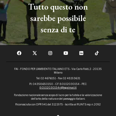
Tutto questo non
sarebbe possibile
senza di te
FAI - FONDO PER L'AMBIENTE ITALIANO ETS - Via Carlo Foldi, 2 - 20135
Milano
Tel. 02 4676151 - Fax 02 48193631
P.I.: 04358650150 - C.F.: 80102030154 - PEC:
80102030154ri@legalmail.it
Fondazione nazionale senza scopo di lucro per la tutela e la valorizzazione
dell'arte, della natura e del paesaggio italiani.
Riconosciuta con DPR 941 del 3.12.1975 - Iscritta al RUNTS rep. n. 2092