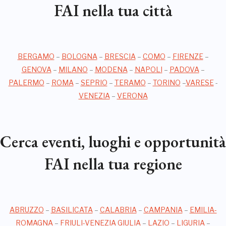
FAI nella tua città
BERGAMO
–
BOLOGNA
–
BRESCIA
–
COMO
–
FIRENZE
–
GENOVA
–
MILANO
–
MODENA
–
NAPOLI
–
PADOVA
–
PALERMO
–
ROMA
–
SEPRIO
–
TERAMO
–
TORINO
–
VARESE
-
VENEZIA
–
VERONA
Cerca eventi, luoghi e opportunità
FAI nella tua regione
ABRUZZO
–
BASILICATA
–
CALABRIA
–
CAMPANIA
–
EMILIA-
ROMAGNA
–
FRIULI-VENEZIA GIULIA
–
LAZIO
–
LIGURIA
–