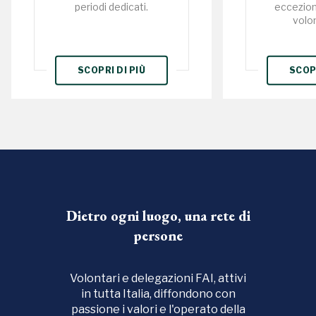
periodi dedicati.
eccezion
volon
SCOPRI DI PIÙ
SCOPR
Dietro ogni luogo, una rete di
persone
Volontari e delegazioni FAI, attivi
in tutta Italia, diffondono con
passione i valori e l'operato della