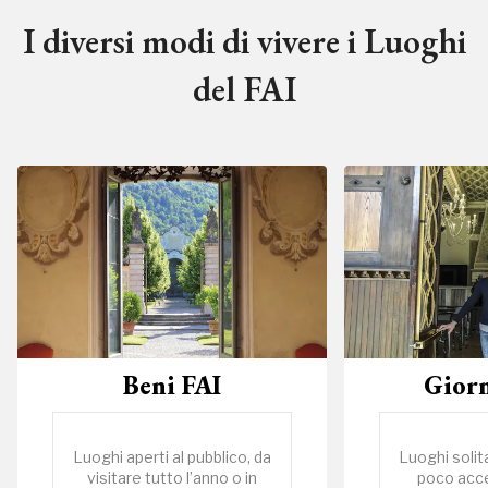
I diversi modi di vivere i Luoghi
del FAI
Beni FAI
Giorn
Luoghi aperti al pubblico, da
Luoghi solit
visitare tutto l’anno o in
poco acces