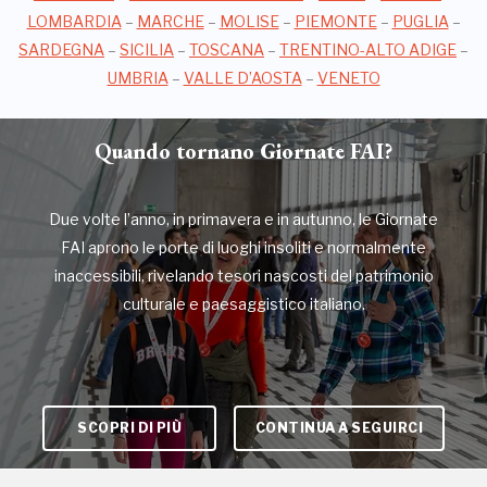
LOMBARDIA
–
MARCHE
–
MOLISE
–
PIEMONTE
–
PUGLIA
–
SARDEGNA
–
SICILIA
–
TOSCANA
–
TRENTINO-ALTO ADIGE
–
UMBRIA
–
VALLE D’AOSTA
–
VENETO
Quando tornano Giornate FAI?
Due volte l’anno, in primavera e in autunno, le Giornate
FAI aprono le porte di luoghi insoliti e normalmente
inaccessibili, rivelando tesori nascosti del patrimonio
culturale e paesaggistico italiano.
SCOPRI DI PIÙ
CONTINUA A SEGUIRCI