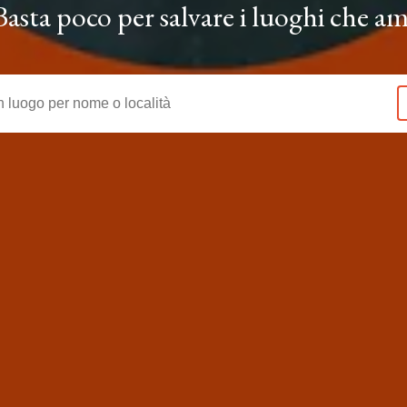
Basta poco per salvare i luoghi che am