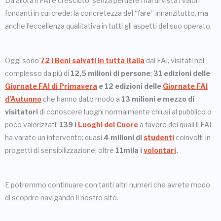
Da allora il FAI è cresciuto, senza perdere mai di vista i valori
fondanti in cui crede: la concretezza del “fare” innanzitutto, ma
anche l’eccellenza qualitativa in tutti gli aspetti del suo operato.
Oggi sono
72 i Beni salvati in tutta Italia
dal FAI, visitati nel
complesso da più di
12,5 milioni di persone
;
31 edizioni delle
Giornate FAI di Primavera
e 12 edizioni delle
Giornate FAI
d'Autunno
che hanno dato modo a
13 milioni e mezzo di
visitatori
di conoscere luoghi normalmente chiusi al pubblico o
poco valorizzati;
139 i
Luoghi del Cuore
a favore dei quali il FAI
ha varato un intervento; quasi
4 milioni di
studenti
coinvolti in
progetti di sensibilizzazione; oltre
11mila i
volontari
.
E potremmo continuare con tanti altri numeri che avrete modo
di scoprire navigando il nostro sito.