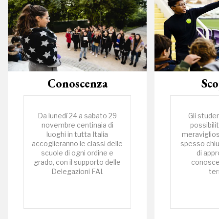
Conoscenza
Sco
Da lunedì 24 a sabato 29
Gli stude
novembre centinaia di
possibili
luoghi in tutta Italia
meravigliosi
accoglieranno le classi delle
spesso chius
scuole di ogni ordine e
di appr
grado, con il supporto delle
conoscen
Delegazioni FAI.
ter