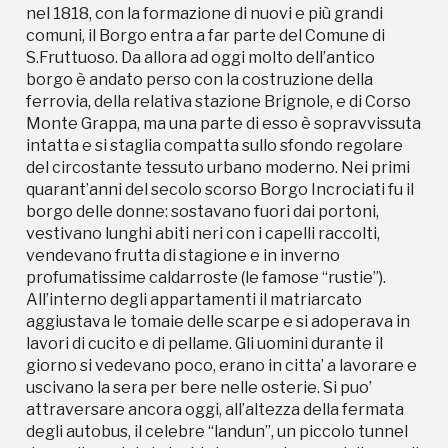
All’interno degli appartamenti il matriarcato
nel 1818, con la formazione di nuovi e più grandi
aggiustava le tomaie delle scarpe e si adoperava in
comuni, il Borgo entra a far parte del Comune di
lavori di cucito e di pellame. Gli uomini durante il
S.Fruttuoso. Da allora ad oggi molto dell’antico
giorno si vedevano poco, erano in citta’ a lavorare e
borgo è andato perso con la costruzione della
uscivano la sera per bere nelle osterie. Si puo’
ferrovia, della relativa stazione Brignole, e di Corso
attraversare ancora oggi, all’altezza della fermata
Monte Grappa, ma una parte di esso è sopravvissuta
degli autobus, il celebre “landun”, un piccolo tunnel
intatta e si staglia compatta sullo sfondo regolare
dove gli uomini ubriachi si nascondevano dalle mogli
del circostante tessuto urbano moderno. Nei primi
e terminavano le loro bevute. Gli anni 50/60 furono
quarant’anni del secolo scorso Borgo Incrociati fu il
gli ultimi anni di splendore per il Borgo degli
borgo delle donne: sostavano fuori dai portoni,
Incrociati. Lo storico bar Mangini divenne il punto di
vestivano lunghi abiti neri con i capelli raccolti,
ritrovo per eccellenza degli sportivi genovesi, tifosi
vendevano frutta di stagione e in inverno
e calciatori. La domenica dopo le partite i calciatori
profumatissime caldarroste (le famose “rustie”).
di Genoa e Samp usavano fermarsi al bar per una
All’interno degli appartamenti il matriarcato
bevuta e per discutere con i tifosi. Fu proprio in quel
aggiustava le tomaie delle scarpe e si adoperava in
periodo che Marcello Lippi, ex ct della Nazionale e ai
lavori di cucito e di pellame. Gli uomini durante il
tempi libero della Sampdoria, conobbe la sua attuale
giorno si vedevano poco, erano in citta’ a lavorare e
moglie, che lavorava nella pescheria di famiglia a
uscivano la sera per bere nelle osterie. Si puo’
pochi passi dal bar.
attraversare ancora oggi, all’altezza della fermata
degli autobus, il celebre “landun”, un piccolo tunnel