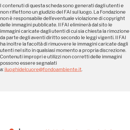
I contenuti di questa scheda sono generati dagli utenti e
non riflettono un giudizio del FAI sul luogo. La Fondazione
Palazzo Strozzi
Ingresso gratuito
non è responsabile dell’eventuale violazione di copyright
Firenze
delle immagini pubblicate. Il FAI eliminerà dal sito le
nei Beni FAI tutto l'anno
immagini caricate dagli utenti di cui sia chiesta la rimozione
da parte degli aventi diritto secondo le leggi vigenti. Il FAI
Gallerie d’Itali
ha inoltre la facoltà di rimuovere le immagini caricate dagli
Milano
Gratis
utenti nel sito in qualsiasi momento a propria discrezione.
Contenuti impropri e utilizzi non corretti delle immagini
possono essere segnalati
a:
iluoghidelcuore@fondoambiente.it
.
Tutto questo non
sarebbe possibile