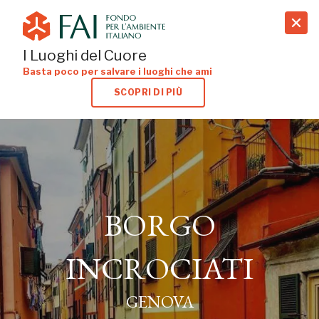
search
I Luoghi del Cuore
Basta poco per salvare i luoghi che ami
SCOPRI DI PIÙ
BORGO
BORGO
INCROCIATI
INCROCIATI
GENOVA
GENOVA