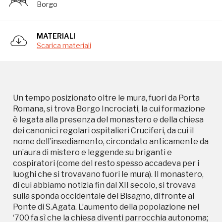
Borgo
un’aura di mistero e leggende su briganti e
cospiratori (come del resto spesso accadeva per i
luoghi che si trovavano fuori le mura). Il monastero,
MATERIALI
di cui abbiamo notizia fin dal XII secolo, si trovava
Scarica materiali
sulla sponda occidentale del Bisagno, di fronte al
Ponte di S.Agata. L’aumento della popolazione nel
‘700 fa sì che la chiesa diventi parrocchia autonoma;
nel 1818, con la formazione di nuovi e più grandi
comuni, il Borgo entra a far parte del Comune di
Un tempo posizionato oltre le mura, fuori da Porta
S.Fruttuoso. Da allora ad oggi molto dell’antico
Romana, si trova Borgo Incrociati, la cui formazione
borgo è andato perso con la costruzione della
è legata alla presenza del monastero e della chiesa
ferrovia, della relativa stazione Brignole, e di Corso
dei canonici regolari ospitalieri Cruciferi, da cui il
Monte Grappa, ma una parte di esso è sopravvissuta
nome dell’insediamento, circondato anticamente da
intatta e si staglia compatta sullo sfondo regolare
un’aura di mistero e leggende su briganti e
del circostante tessuto urbano moderno. Nei primi
cospiratori (come del resto spesso accadeva per i
quarant’anni del secolo scorso Borgo Incrociati fu il
luoghi che si trovavano fuori le mura). Il monastero,
borgo delle donne: sostavano fuori dai portoni,
di cui abbiamo notizia fin dal XII secolo, si trovava
vestivano lunghi abiti neri con i capelli raccolti,
sulla sponda occidentale del Bisagno, di fronte al
vendevano frutta di stagione e in inverno
Ponte di S.Agata. L’aumento della popolazione nel
profumatissime caldarroste (le famose “rustie”).
‘700 fa sì che la chiesa diventi parrocchia autonoma;