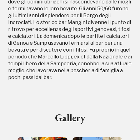
dove gli uomini ubriachi si nascondevano dalle mogli
e terminavano le loro bevute. Gli anni 50/60 furono
gli ultimi anni di splendore per il Borgo degli
Incrociati. Lo storico bar Mangini divenne il punto di
ritrovo per eccellenza degli sportivi genovesi, tifosi
e calciatori. La domenica dopo le partite i calciatori
di Genoa e Samp usavano fermarsi al bar per una
Campagne in corso in questo
bevuta e per discutere con i tifosi. Fu proprio in quel
periodo che Marcello Lippi, ex ct della Nazionale e ai
luogo
tempi libero della Sampdoria, conobbe la sua attuale
moglie, che lavorava nella pescheria di famiglia a
pochi passi dal bar.
I Luoghi del Cuore
Gallery