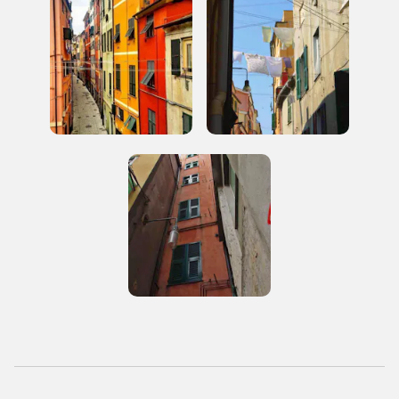
Storico campagne in questo
luogo
I Luoghi del Cuore
2020, 2022
Registrati alla newsletter
Accedi alle informazioni per te più interessanti,
a quelle inerenti i luoghi più vicini e gli eventi
organizzati