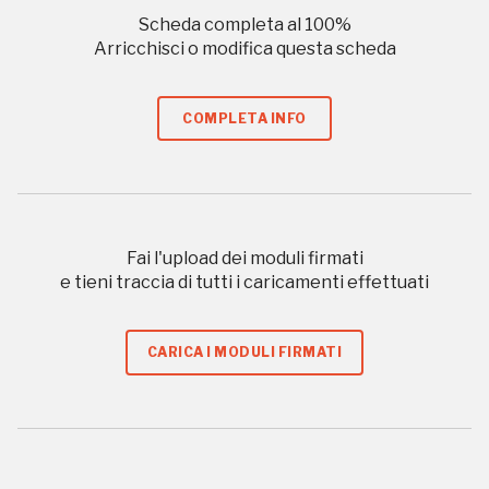
Scheda completa al
100
%
Arricchisci o modifica questa scheda
REGISTRATI
COMPLETA INFO
Regalati 365 giorni di arte e cultura nell'Italia
più bella, risparmiando.
Fai l'upload dei moduli firmati
e tieni traccia di tutti i caricamenti effettuati
ISCRIVITI AL FAI
Scopri tutte le opportunità riservate agli iscritti
CARICA I MODULI FIRMATI
Museo Cappell
Sansevero
Napoli