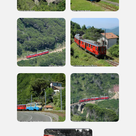
più bella, risparmiando.
ISCRIVITI AL FAI
Scopri tutte le opportunità riservate agli iscritti
Museo Cappell
Sansevero
Napoli
Palazzo Strozzi
Ingresso gratuito
Firenze
nei Beni FAI tutto l'anno
Gallerie d’Itali
Milano
Gratis