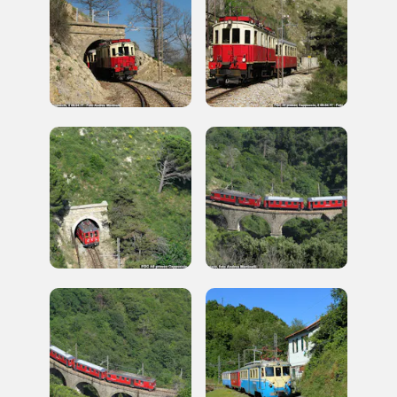
2014, 2016, 2018, 2020, 2022
Registrati alla newsletter
Accedi alle informazioni per te più interessanti,
a quelle inerenti i luoghi più vicini e gli eventi
organizzati
REGISTRATI
Regalati 365 giorni di arte e cultura nell'Italia