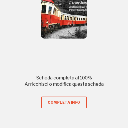
Tutto questo non
sarebbe possibile
senza di te
Scheda completa al
100
%
Arricchisci o modifica questa scheda
COMPLETA INFO
FAI - FONDO PER L'AMBIENTE ITALIANO ETS - Via Carlo Foldi, 2 - 20135
Milano
Tel. 02 4676151 - Fax 02 48193631