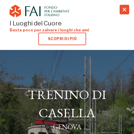
search
I Luoghi del Cuore
Basta poco per salvare i luoghi che ami
SCOPRI DI PIÙ
TRENINO DI
TRENINO DI
CASELLA
CASELLA
GENOVA
GENOVA