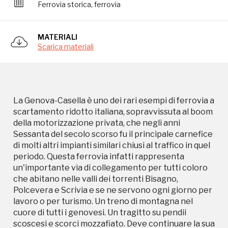
Ferrovia storica, ferrovia
periodo. Questa ferrovia infatti rappresenta
un'importante via di collegamento per tutti coloro
che abitano nelle valli dei torrenti Bisagno,
MATERIALI
Polcevera e Scrivia e se ne servono ogni giorno per
Scarica materiali
lavoro o per turismo. Un treno di montagna nel
cuore di tutti i genovesi. Un tragitto su pendii
scoscesi e scorci mozzafiato. Deve continuare la sua
vita per i turisti e per fornire un servizio a pendolari
e studenti
La Genova-Casella è uno dei rari esempi di ferrovia a
scartamento ridotto italiana, sopravvissuta al boom
della motorizzazione privata, che negli anni
Sessanta del secolo scorso fu il principale carnefice
di molti altri impianti similari chiusi al traffico in quel
periodo. Questa ferrovia infatti rappresenta
un'importante via di collegamento per tutti coloro
che abitano nelle valli dei torrenti Bisagno,
Polcevera e Scrivia e se ne servono ogni giorno per
Campagne in corso in questo
lavoro o per turismo. Un treno di montagna nel
cuore di tutti i genovesi. Un tragitto su pendii
luogo
scoscesi e scorci mozzafiato. Deve continuare la sua