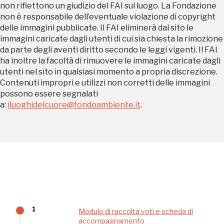
non riflettono un giudizio del FAI sul luogo. La Fondazione
non è responsabile dell’eventuale violazione di copyright
delle immagini pubblicate. Il FAI eliminerà dal sito le
Regalati 365 giorni di arte e cultura nell'Italia
immagini caricate dagli utenti di cui sia chiesta la rimozione
da parte degli aventi diritto secondo le leggi vigenti. Il FAI
più bella, risparmiando.
ha inoltre la facoltà di rimuovere le immagini caricate dagli
utenti nel sito in qualsiasi momento a propria discrezione.
ISCRIVITI AL FAI
Contenuti impropri e utilizzi non corretti delle immagini
possono essere segnalati
Scopri tutte le opportunità riservate agli iscritti
a:
iluoghidelcuore@fondoambiente.it
.
Museo Cappell
Sansevero
Napoli
Palazzo Strozzi
Ingresso gratuito
Firenze
1
Modulo di raccolta voti e scheda di
nei Beni FAI tutto l'anno
accompagnamento