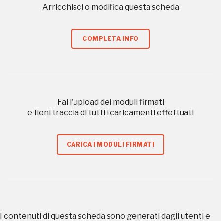
Arricchisci o modifica questa scheda
I Luoghi del Cuore
COMPLETA INFO
2010, 2012, 2016, 2018, 2020, 2022
Fai l'upload dei moduli firmati
Registrati alla newsletter
e tieni traccia di tutti i caricamenti effettuati
Accedi alle informazioni per te più interessanti,
CARICA I MODULI FIRMATI
a quelle inerenti i luoghi più vicini e gli eventi
organizzati
I contenuti di questa scheda sono generati dagli utenti e
REGISTRATI