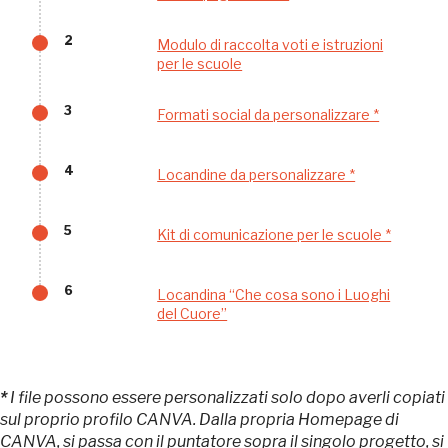
Gallerie d’Itali
2
Modulo di raccolta voti e istruzioni
Milano
Gratis
per le scuole
3
Formati social da personalizzare *
4
Locandine da personalizzare *
5
Kit di comunicazione per le scuole *
Tutto questo non
sarebbe possibile
6
Locandina “Che cosa sono i Luoghi
del Cuore”
senza di te
*
I file possono essere personalizzati solo dopo averli copiati
sul proprio profilo CANVA. Dalla propria Homepage di
CANVA, si passa con il puntatore sopra il singolo progetto, si