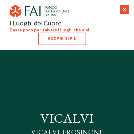
search
I Luoghi del Cuore
Basta poco per salvare i luoghi che ami
SCOPRI DI PIÙ
VICALVI
VICALVI, FROSINONE
VICALVI
VICALVI, FROSINONE