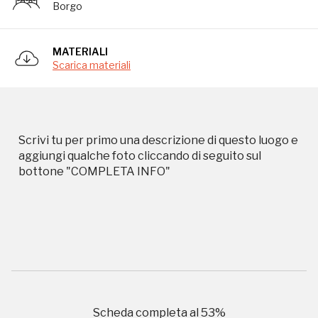
Borgo
Campagne in corso in questo
MATERIALI
luogo
Scarica materiali
Scrivi tu per primo una descrizione di questo luogo e
aggiungi qualche foto cliccando di seguito sul
bottone "COMPLETA INFO"
I Luoghi del Cuore
Storico campagne in questo
luogo
Scheda completa al
53
%