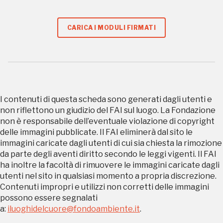
Gallerie d’Itali
Milano
Gratis
CARICA I MODULI FIRMATI
I contenuti di questa scheda sono generati dagli utenti e
Tutto questo non
non riflettono un giudizio del FAI sul luogo. La Fondazione
non è responsabile dell’eventuale violazione di copyright
sarebbe possibile
delle immagini pubblicate. Il FAI eliminerà dal sito le
immagini caricate dagli utenti di cui sia chiesta la rimozione
senza di te
da parte degli aventi diritto secondo le leggi vigenti. Il FAI
ha inoltre la facoltà di rimuovere le immagini caricate dagli
utenti nel sito in qualsiasi momento a propria discrezione.
Contenuti impropri e utilizzi non corretti delle immagini
possono essere segnalati
a:
iluoghidelcuore@fondoambiente.it
.