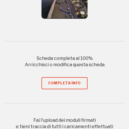
Regalati 365 giorni di arte e cultura nell'Italia
più bella, risparmiando.
ISCRIVITI AL FAI
Scopri tutte le opportunità riservate agli iscritti
Scheda completa al
100
%
Arricchisci o modifica questa scheda
Museo Cappell
Sansevero
COMPLETA INFO
Napoli
Palazzo Strozzi
Ingresso gratuito
Firenze
nei Beni FAI tutto l'anno
Fai l'upload dei moduli firmati
e tieni traccia di tutti i caricamenti effettuati