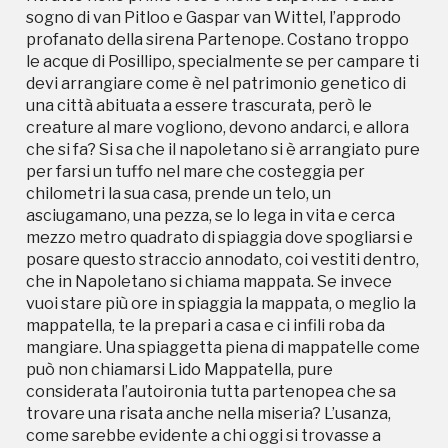
sogno di van Pitloo e Gaspar van Wittel, l’approdo
vuoi stare più ore in spiaggia la mappata, o meglio la
profanato della sirena Partenope. Costano troppo
mappatella, te la prepari a casa e ci infili roba da
le acque di Posillipo, specialmente se per campare ti
mangiare. Una spiaggetta piena di mappatelle come
devi arrangiare come è nel patrimonio genetico di
può non chiamarsi Lido Mappatella, pure
una città abituata a essere trascurata, però le
considerata l’autoironia tutta partenopea che sa
creature al mare vogliono, devono andarci, e allora
trovare una risata anche nella miseria? L’usanza,
che si fa? Si sa che il napoletano si è arrangiato pure
come sarebbe evidente a chi oggi si trovasse a
per farsi un tuffo nel mare che costeggia per
passeggiare pe Caracciolo nei mesi caldi, è
chilometri la sua casa, prende un telo, un
sopravvissuta seppur con diverse modalità: ma da
asciugamano, una pezza, se lo lega in vita e cerca
dove deriva il termine “mappata”? L’Enciclopedia
mezzo metro quadrato di spiaggia dove spogliarsi e
Treccani e il Vocabolario Etimologico di Ottorino
posare questo straccio annodato, coi vestiti dentro,
Pianigiani sono concordi nell’indicare il termine
che in Napoletano si chiama mappata. Se invece
latino “mappa” come quel tovagliolo, un panno per lo
vuoi stare più ore in spiaggia la mappata, o meglio la
più di lino, che i convitati usavano durante i pranzi
mappatella, te la prepari a casa e ci infili roba da
per asciugarsi le mani appena lavate, poiché i
mangiare. Una spiaggetta piena di mappatelle come
Romani usavano mangiare con le mani, e nel quale
può non chiamarsi Lido Mappatella, pure
porre gli avanzi da portare a casa dal banchetto,
considerata l’autoironia tutta partenopea che sa
quasi sempre di nascosto. Da quest’uso della mappa,
trovare una risata anche nella miseria? L’usanza,
termine a sua volta di provenienza fenicia secondo
come sarebbe evidente a chi oggi si trovasse a
Quintiliano, deriva perciò mappata e poi mappatella,