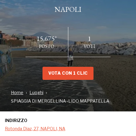
NAPOLI
15,675°
1
POSTO
VOTI
VOTA CON 1 CLIC
INDIRIZZO
Home
Luoghi
Rotonda Diaz, 27, NAPOLI, NA
SPIAGGIA DI MERGELLINA -LIDO MAPPATELLA
INDIRIZZO
Si chiama popolarmente Lido Mappatella, o
Rotonda Diaz, 27, NAPOLI, NA
Mappatella Beach, la striminzita spiaggetta situata