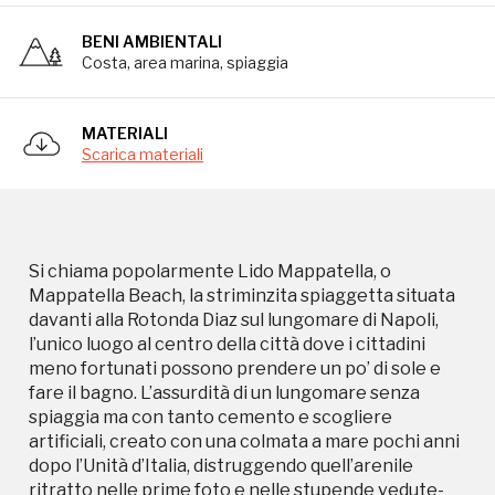
davanti alla Rotonda Diaz sul lungomare di Napoli,
l’unico luogo al centro della città dove i cittadini
BENI AMBIENTALI
meno fortunati possono prendere un po’ di sole e
Costa, area marina, spiaggia
fare il bagno. L’assurdità di un lungomare senza
spiaggia ma con tanto cemento e scogliere
artificiali, creato con una colmata a mare pochi anni
MATERIALI
dopo l’Unità d’Italia, distruggendo quell’arenile
Scarica materiali
ritratto nelle prime foto e nelle stupende vedute-
sogno di van Pitloo e Gaspar van Wittel, l’approdo
profanato della sirena Partenope. Costano troppo
le acque di Posillipo, specialmente se per campare ti
Si chiama popolarmente Lido Mappatella, o
devi arrangiare come è nel patrimonio genetico di
Mappatella Beach, la striminzita spiaggetta situata
una città abituata a essere trascurata, però le
davanti alla Rotonda Diaz sul lungomare di Napoli,
creature al mare vogliono, devono andarci, e allora
l’unico luogo al centro della città dove i cittadini
che si fa? Si sa che il napoletano si è arrangiato pure
meno fortunati possono prendere un po’ di sole e
per farsi un tuffo nel mare che costeggia per
fare il bagno. L’assurdità di un lungomare senza
chilometri la sua casa, prende un telo, un
spiaggia ma con tanto cemento e scogliere
asciugamano, una pezza, se lo lega in vita e cerca
artificiali, creato con una colmata a mare pochi anni
mezzo metro quadrato di spiaggia dove spogliarsi e
dopo l’Unità d’Italia, distruggendo quell’arenile
posare questo straccio annodato, coi vestiti dentro,
ritratto nelle prime foto e nelle stupende vedute-
che in Napoletano si chiama mappata. Se invece