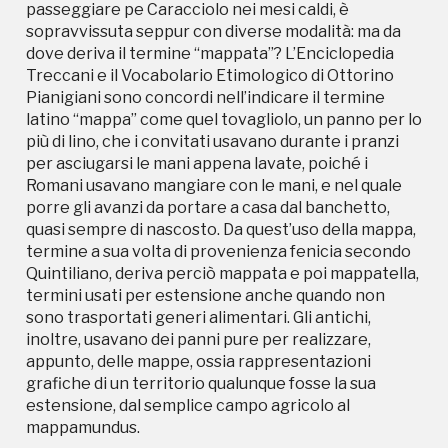
passeggiare pe Caracciolo nei mesi caldi, è
termini usati per estensione anche quando non
sopravvissuta seppur con diverse modalità: ma da
sono trasportati generi alimentari. Gli antichi,
dove deriva il termine “mappata”? L’Enciclopedia
inoltre, usavano dei panni pure per realizzare,
Treccani e il Vocabolario Etimologico di Ottorino
appunto, delle mappe, ossia rappresentazioni
Pianigiani sono concordi nell’indicare il termine
grafiche di un territorio qualunque fosse la sua
latino “mappa” come quel tovagliolo, un panno per lo
estensione, dal semplice campo agricolo al
più di lino, che i convitati usavano durante i pranzi
mappamundus.
per asciugarsi le mani appena lavate, poiché i
Romani usavano mangiare con le mani, e nel quale
porre gli avanzi da portare a casa dal banchetto,
quasi sempre di nascosto. Da quest’uso della mappa,
termine a sua volta di provenienza fenicia secondo
Quintiliano, deriva perciò mappata e poi mappatella,
termini usati per estensione anche quando non
sono trasportati generi alimentari. Gli antichi,
Storico campagne in questo
inoltre, usavano dei panni pure per realizzare,
appunto, delle mappe, ossia rappresentazioni
luogo
grafiche di un territorio qualunque fosse la sua
estensione, dal semplice campo agricolo al
mappamundus.