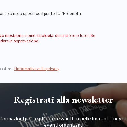
nto e nello specifico il punto 10 "Proprietà
go (posizione, nome, tipologia, descrizione o foto). Se
andare in approvazione.
ccettare
l'informativa sulla privacy
Registrati alla newsletter
formazioni per te più interessanti, a quelle inerenti i luoghi p
eventi organizzati