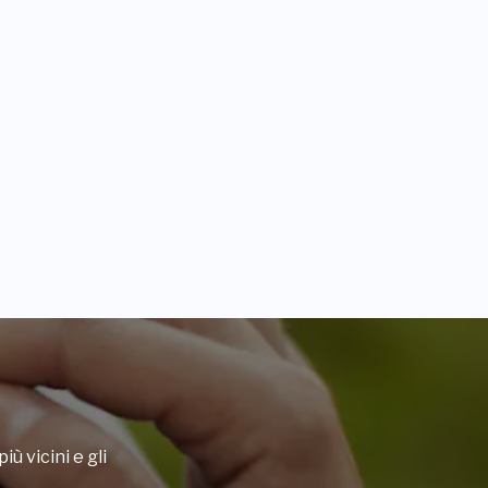
iù vicini e gli