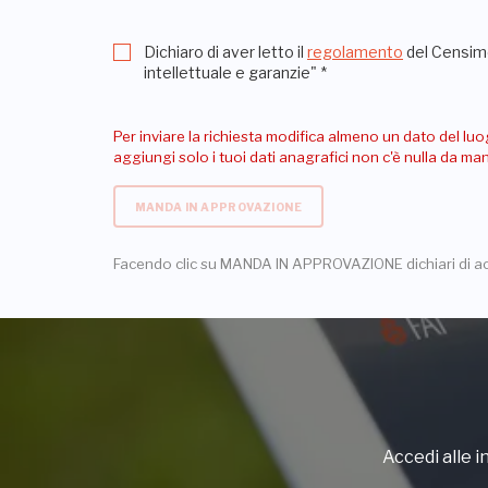
Dichiaro di aver letto il
regolamento
del Censime
intellettuale e garanzie"
*
Per inviare la richiesta modifica almeno un dato del luo
aggiungi solo i tuoi dati anagrafici non c'è nulla da m
MANDA IN APPROVAZIONE
Facendo clic su MANDA IN APPROVAZIONE dichiari di a
Accedi alle in