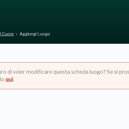
el Cuore
Aggiungi Luogo
uro di voler modificare questa scheda luogo? Se sì pros
lo
qui
.