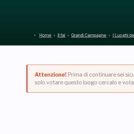
Home
Il fai
Grandi Campagne
I Luoghi d
Attenzione!
Prima di continuare sei sic
solo votare questo luogo cercalo e vota