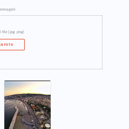
 immagini
 file (.jpg .png)
CA FOTO