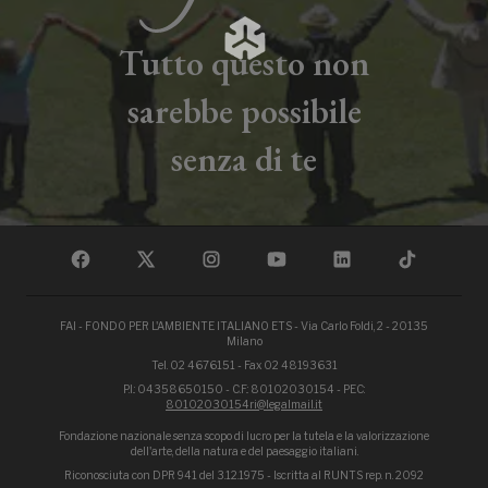
Tutto questo non
sarebbe possibile
senza di te
FAI - FONDO PER L'AMBIENTE ITALIANO ETS - Via Carlo Foldi, 2 - 20135
Milano
Tel. 02 4676151 - Fax 02 48193631
P.I.: 04358650150 - C.F.: 80102030154 - PEC:
80102030154ri@legalmail.it
Fondazione nazionale senza scopo di lucro per la tutela e la valorizzazione
dell'arte, della natura e del paesaggio italiani.
Riconosciuta con DPR 941 del 3.12.1975 - Iscritta al RUNTS rep. n. 2092