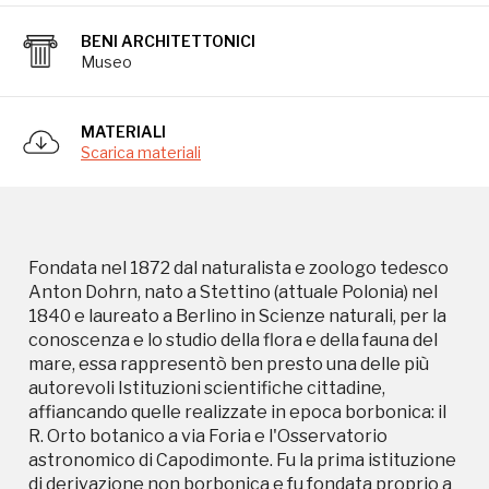
BENI ARCHITETTONICI
Fondata nel 1872 dal naturalista e zoologo tedesco
Museo
Anton Dohrn, nato a Stettino (attuale Polonia) nel
1840 e laureato a Berlino in Scienze naturali, per la
conoscenza e lo studio della flora e della fauna del
MATERIALI
mare, essa rappresentò ben presto una delle più
Scarica materiali
autorevoli Istituzioni scientifiche cittadine,
affiancando quelle realizzate in epoca borbonica: il
R. Orto botanico a via Foria e l'Osservatorio
astronomico di Capodimonte. Fu la prima istituzione
di derivazione non borbonica e fu fondata proprio a
Fondata nel 1872 dal naturalista e zoologo tedesco
Napoli per scelta dello stesso Dohrn, affascinato
Anton Dohrn, nato a Stettino (attuale Polonia) nel
dalla città e interessato per la ricchezza faunistica
1840 e laureato a Berlino in Scienze naturali, per la
del golfo. L'acquario di Napoli con annessa Stazione
conoscenza e lo studio della flora e della fauna del
zoologica divennero un centro mondiale di studio
mare, essa rappresentò ben presto una delle più
della biologia marina. Dopo aver visitato un acquario
autorevoli Istituzioni scientifiche cittadine,
recentemente aperto a Berlino, Dohrn pensò che
affiancando quelle realizzate in epoca borbonica: il
aprire a Napoli un acquario a pagamento avrebbe
R. Orto botanico a via Foria e l'Osservatorio
garantito al laboratorio abbastanza soldi da pagare
astronomico di Capodimonte. Fu la prima istituzione
il salario ad un assistente permanente. Napoli, con
di derivazione non borbonica e fu fondata proprio a