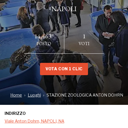
NAPOLI
14,463°
1
POSTO
VOTI
VOTA CON 1 CLIC
INDIRIZZO
Viale Anton Dohrn, NAPOLI, NA
Home
Luoghi
STAZIONE ZOOLOGICA ANTON DOHRN
LUOGO ACCESSIBILE
INDIRIZZO
Viale Anton Dohrn, NAPOLI, NA