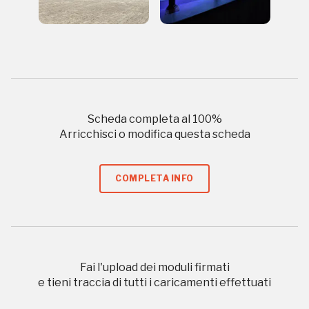
I Luoghi del Cuore
2014
Scheda completa al
100
%
2014, 2016, 2018, 2020, 2022
Arricchisci o modifica questa scheda
Registrati alla newsletter
COMPLETA INFO
Accedi alle informazioni per te più interessanti,
a quelle inerenti i luoghi più vicini e gli eventi
organizzati
Fai l'upload dei moduli firmati
e tieni traccia di tutti i caricamenti effettuati
REGISTRATI