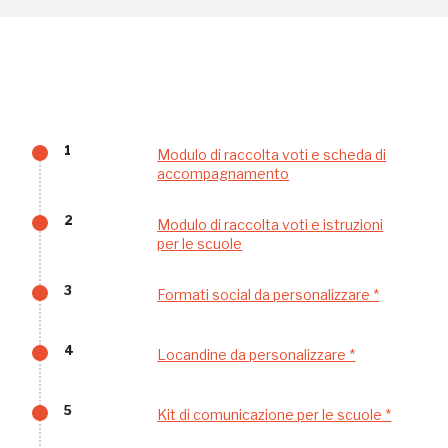
Gallerie d’Itali
Milano
Gratis
1
Modulo di raccolta voti e scheda di
accompagnamento
2
Modulo di raccolta voti e istruzioni
Tutto questo non
per le scuole
sarebbe possibile
3
Formati social da personalizzare *
senza di te
4
Locandine da personalizzare *
5
Kit di comunicazione per le scuole *