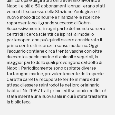
dall'Europa e dagli Stati Uniti avevano lavorato a
duecento specie marine di animali e vegetali, la
Napoli, e più di 50 abbonamenti annuali erano stati
maggior parte delle quali provengono dal Golfo di
venduti. Il successo della Stazione Zoologica, e il
Napoli. Periodicamente sono ospitate diverse
nuovo modo di condurre e finanziare le ricerche
tartarughe marine, prevalentemente della specie
rappresentano il grande successo di Dohrn.
Caretta caretta, recuperate ferite in mare ed in
Successivamente, in ogni parte del mondo sorsero
attesa di essere reintrodotte nel loro originario
centri di ricerca scientifica ispirati al modello
habitat. Nel 1957 fra il primo ed il secondo edificio è
partenopeo, che può quindi essere considerato il
stata inserita una nuova sala in cui è stata trasferita
primo centro di ricerca in senso moderno. Oggi
la biblioteca.
l'acquario contiene circa trenta vasche con oltre
duecento specie marine di animali e vegetali, la
maggior parte delle quali provengono dal Golfo di
Napoli. Periodicamente sono ospitate diverse
tartarughe marine, prevalentemente della specie
Caretta caretta, recuperate ferite in mare ed in
attesa di essere reintrodotte nel loro originario
habitat. Nel 1957 fra il primo ed il secondo edificio è
stata inserita una nuova sala in cui è stata trasferita
Campagne in corso in questo
la biblioteca.
luogo