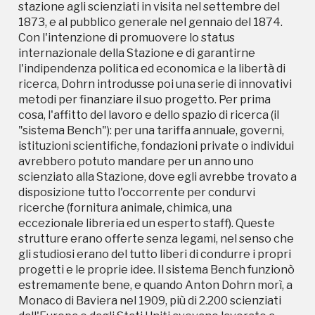
istituzioni scientifiche, fondazioni private o individui
stazione agli scienziati in visita nel settembre del
avrebbero potuto mandare per un anno uno
1873, e al pubblico generale nel gennaio del 1874.
scienziato alla Stazione, dove egli avrebbe trovato a
Con l'intenzione di promuovere lo status
disposizione tutto l'occorrente per condurvi
internazionale della Stazione e di garantirne
ricerche (fornitura animale, chimica, una
l'indipendenza politica ed economica e la libertà di
eccezionale libreria ed un esperto staff). Queste
ricerca, Dohrn introdusse poi una serie di innovativi
strutture erano offerte senza legami, nel senso che
metodi per finanziare il suo progetto. Per prima
gli studiosi erano del tutto liberi di condurre i propri
cosa, l'affitto del lavoro e dello spazio di ricerca (il
progetti e le proprie idee. Il sistema Bench funzionò
"sistema Bench"): per una tariffa annuale, governi,
estremamente bene, e quando Anton Dohrn morì, a
istituzioni scientifiche, fondazioni private o individui
Monaco di Baviera nel 1909, più di 2.200 scienziati
avrebbero potuto mandare per un anno uno
dall'Europa e dagli Stati Uniti avevano lavorato a
scienziato alla Stazione, dove egli avrebbe trovato a
Napoli, e più di 50 abbonamenti annuali erano stati
disposizione tutto l'occorrente per condurvi
venduti. Il successo della Stazione Zoologica, e il
ricerche (fornitura animale, chimica, una
nuovo modo di condurre e finanziare le ricerche
eccezionale libreria ed un esperto staff). Queste
rappresentano il grande successo di Dohrn.
strutture erano offerte senza legami, nel senso che
Successivamente, in ogni parte del mondo sorsero
gli studiosi erano del tutto liberi di condurre i propri
centri di ricerca scientifica ispirati al modello
progetti e le proprie idee. Il sistema Bench funzionò
partenopeo, che può quindi essere considerato il
estremamente bene, e quando Anton Dohrn morì, a
primo centro di ricerca in senso moderno. Oggi
Monaco di Baviera nel 1909, più di 2.200 scienziati
l'acquario contiene circa trenta vasche con oltre