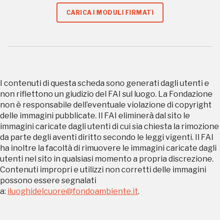
CARICA I MODULI FIRMATI
Regalati 365 giorni di arte e cultura nell'Italia
più bella, risparmiando.
ISCRIVITI AL FAI
I contenuti di questa scheda sono generati dagli utenti e
non riflettono un giudizio del FAI sul luogo. La Fondazione
Scopri tutte le opportunità riservate agli iscritti
non è responsabile dell’eventuale violazione di copyright
delle immagini pubblicate. Il FAI eliminerà dal sito le
immagini caricate dagli utenti di cui sia chiesta la rimozione
Museo Cappell
da parte degli aventi diritto secondo le leggi vigenti. Il FAI
Sansevero
ha inoltre la facoltà di rimuovere le immagini caricate dagli
Napoli
utenti nel sito in qualsiasi momento a propria discrezione.
Contenuti impropri e utilizzi non corretti delle immagini
possono essere segnalati
Palazzo Strozzi
Ingresso gratuito
a:
iluoghidelcuore@fondoambiente.it
.
Firenze
nei Beni FAI tutto l'anno