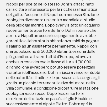
una popolazione di 500.000 abitanti, era una delle
Napoli per scelta dello stesso Dohrn, affascinato
più grandi ed attraenti città d'Europa, ed aveva
dalla città e interessato per la ricchezza faunistica
anche un considerevole flusso di turisti (30.000
del golfo. L'acquario di Napoli con annessa Stazione
all'anno) che avrebbero potuto essere potenziali
zoologica divennero un centro mondiale di studio
visitatori dell'acquario. Dohrn riuscì a vincere i dubbi
della biologia marina. Dopo aver visitato un acquario
delle autorità cittadine e le persuase ad assegnargli
recentemente aperto a Berlino, Dohrn pensò che
gratis un piccolo terreno sulla riva del mare, nella
aprire a Napoli un acquario a pagamento avrebbe
Villa comunale, a condizione di costruire la stazione
garantito al laboratorio abbastanza soldi da pagare
zoologica a sue spese. Dopo la sua morte la
il salario ad un assistente permanente. Napoli, con
direzione della stazione passò al figlio Rinaldo e,
una popolazione di 500.000 abitanti, era una delle
successivamente al nipote Pietro. Dohrn aprì la
più grandi ed attraenti città d'Europa, ed aveva
stazione agli scienziati in visita nel settembre del
anche un considerevole flusso di turisti (30.000
1873, e al pubblico generale nel gennaio del 1874.
all'anno) che avrebbero potuto essere potenziali
Con l'intenzione di promuovere lo status
visitatori dell'acquario. Dohrn riuscì a vincere i dubbi
internazionale della Stazione e di garantirne
delle autorità cittadine e le persuase ad assegnargli
l'indipendenza politica ed economica e la libertà di
gratis un piccolo terreno sulla riva del mare, nella
ricerca, Dohrn introdusse poi una serie di innovativi
Villa comunale, a condizione di costruire la stazione
metodi per finanziare il suo progetto. Per prima
zoologica a sue spese. Dopo la sua morte la
cosa, l'affitto del lavoro e dello spazio di ricerca (il
direzione della stazione passò al figlio Rinaldo e,
"sistema Bench"): per una tariffa annuale, governi,
successivamente al nipote Pietro. Dohrn aprì la