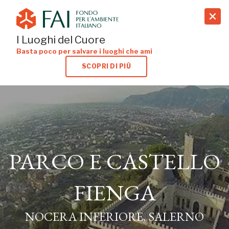
search
I Luoghi del Cuore
Basta poco per salvare i luoghi che ami
SCOPRI DI PIÙ
PARCO E CASTELLO
PARCO E CASTELLO
FIENGA
FIENGA
NOCERA INFERIORE, SALERNO
NOCERA INFERIORE, SALERNO