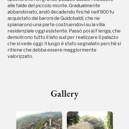
alle falde del piccolo monte. Gradualmente
abbandonato, andò decadendo finché nell'800 fu
acquistato dai baroni de Guidobaldi, che ne
spianarono una parte costruendovi su la villa
residenziale oggi esistente. Passò poi ai Fienga, che
demolirono tutto il lato sud per realizzare il palazzo
che si vede oggi. Il luogo è stato segnalato perché si
ritiene che debba essere maggiormente
valorizzato.
Campagne in corso in questo
Gallery
luogo