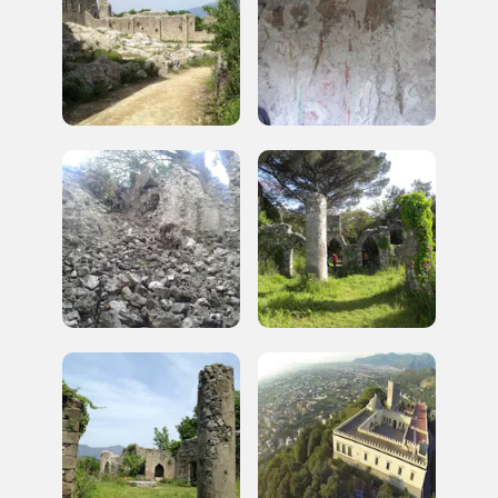
ISCRIVITI AL FAI
Scopri tutte le opportunità riservate agli iscritti
Museo Cappell
Sansevero
Napoli
Palazzo Strozzi
Ingresso gratuito
Firenze
nei Beni FAI tutto l'anno
Gallerie d’Itali
Milano
Gratis