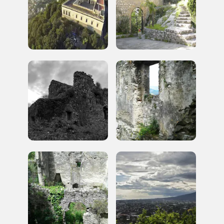
I Luoghi del Cuore
Storico campagne in questo
luogo
Giornate FAI di Primavera
I Luoghi del Cuore
2016