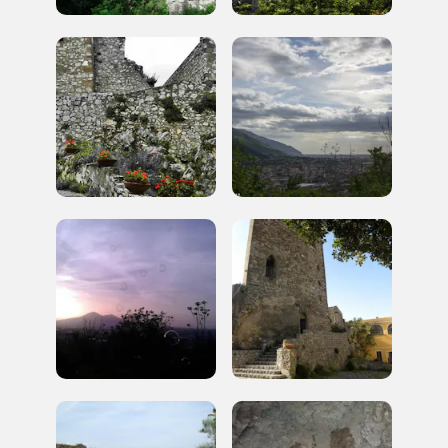
2006, 2014, 2016, 2018, 2020, 2022
Registrati alla newsletter
Accedi alle informazioni per te più interessanti,
a quelle inerenti i luoghi più vicini e gli eventi
organizzati
REGISTRATI
Regalati 365 giorni di arte e cultura nell'Italia
più bella, risparmiando.