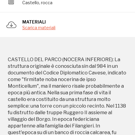
Castello, rocca
epoca più antica. Nella sua prima fase di vita il
castello era costituito da una struttura molto
semplice: una torre con un piccolo recinto. Nel 1138
MATERIALI
fu distrutto dalle truppe Ruggero II assieme al
Scarica materiali
villaggio del Borgo. In epoca federiciana
appartenne alla famiglia dei Filangieri. In
quest'epoca su di un banco di roccia calcarea, fu
realizzato l'arce con una torre pentagonale
circondata da un recinto quadrangolare. Ai lati di
CASTELLO DEL PARCO (NOCERA INFERIORE): La
questo recinto erano presenti altre quattro torri
struttura originale è conosciuta sin dal 984 in un
(delle quale oggi resta solo una base). In questi anni
documento del Codice Diplomatico Cavese, indicato
le stanze del castello servirono anche come
come "firmitate noba nocerina de ipso
prigione, vi si tenne prigioniera fino alla morte Elena
Monticellum", ma il maniero risale probabilmente a
degli Angeli, vedova di re Manfredi di Svevia. In
epoca più antica. Nella sua prima fase di vita il
epoca angioina si ebbe il primo grande ampliamento
castello era costituito da una struttura molto
del castello. Dal 1303 si provvide anche alla
semplice: una torre con un piccolo recinto. Nel 1138
risistemazione del sistema difensivo caratterizzato
fu distrutto dalle truppe Ruggero II assieme al
da una triplice cinta di mura che dalla sommità della
villaggio del Borgo. In epoca federiciana
collina scendeva fino alle falde della collina,
appartenne alla famiglia dei Filangieri. In
cingendo il borgo fortificato fino al torrente detto
quest'epoca su di un banco di roccia calcarea, fu