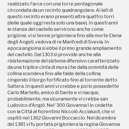
Saltera. In questi anni vi crebbe e poi lo possedette
realizzato l'arce con una torre pentagonale
Carlo Martello, amico di Dante e vi nacque,
circondata da un recinto quadrangolare. Ai lati di
probabilmente, ma sicuramente vi crebbe san
questo recinto erano presenti altre quattro torri
Ludovico d'Angiò. Nel '300 Giovanna I lo cedette
(delle quale oggi resta solo una base). In questi anni
con la Città al fiorentino Niccolò Acciaiuoli, che vi
le stanze del castello servirono anche come
ospitò nel 1362 Giovanni Boccaccio. Nel dicembre
prigione, vi si tenne prigioniera fino alla morte Elena
del 1381 vi fu portata prigioniera la regina Giovanna
degli Angeli, vedova di re Manfredi di Svevia. In
I, e vi rimase fino al 28 marzo del 1382.Nel 1385 papa
epoca angioina si ebbe il primo grande ampliamento
Urbano VI, durante la guerra per la successione a
del castello. Dal 1303 si provvide anche alla
Giovanna I, vi fu assediato per alcuni mesi dalle
risistemazione del sistema difensivo caratterizzato
truppe di Carlo III di Durazzo. Dal castello il papa
da una triplice cinta di mura che dalla sommità della
dovette reprimere una congiura ordita contro di lui
collina scendeva fino alle falde della collina,
da alcuni cardinali. Con il passaggio alla dinastia
cingendo il borgo fortificato fino al torrente detto
aragonese la città di Nocera perse l'importanza di
Saltera. In questi anni vi crebbe e poi lo possedette
cui aveva goduto sotto gli angioini. La struttura
Carlo Martello, amico di Dante e vi nacque,
andò lentamente in disuso e non fu ristrutturato per
probabilmente, ma sicuramente vi crebbe san
difendersi dalle armi da fuoco. Nel 1521 fu acquistato
Ludovico d'Angiò. Nel '300 Giovanna I lo cedette
con la Città da Tiberio Carafa, primo duca di Nocera,
con la Città al fiorentino Niccolò Acciaiuoli, che vi
e fu usato come residenza ducale fino alla
ospitò nel 1362 Giovanni Boccaccio. Nel dicembre
costruzione del fastoso palazzo ducale ai piedi della
del 1381 vi fu portata prigioniera la regina Giovanna
collina, dove è oggi l’ex caserma Tofano, da parte di