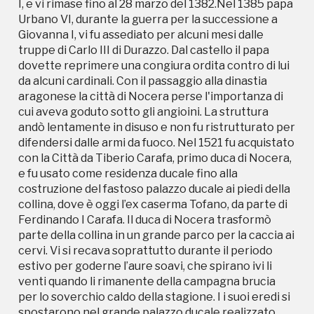
I, e vi rimase fino al 28 marzo del 1382.Nel 1385 papa
Ferdinando I Carafa. Il duca di Nocera trasformò
Urbano VI, durante la guerra per la successione a
parte della collina in un grande parco per la caccia ai
Giovanna I, vi fu assediato per alcuni mesi dalle
cervi. Vi si recava soprattutto durante il periodo
truppe di Carlo III di Durazzo. Dal castello il papa
estivo per goderne l’aure soavi, che spirano ivi li
dovette reprimere una congiura ordita contro di lui
venti quando li rimanente della campagna brucia
da alcuni cardinali. Con il passaggio alla dinastia
per lo soverchio caldo della stagione. I i suoi eredi si
aragonese la città di Nocera perse l'importanza di
spostarono nel grande palazzo ducale realizzato
cui aveva goduto sotto gli angioini. La struttura
alle falde del piccolo monte. Gradualmente
andò lentamente in disuso e non fu ristrutturato per
abbandonato, andò decadendo finché nell'800 fu
difendersi dalle armi da fuoco. Nel 1521 fu acquistato
acquistato dai baroni de Guidobaldi, che ne
con la Città da Tiberio Carafa, primo duca di Nocera,
spianarono una parte costruendovi su la villa
e fu usato come residenza ducale fino alla
residenziale oggi esistente. Passò poi ai Fienga, che
costruzione del fastoso palazzo ducale ai piedi della
demolirono tutto il lato sud per realizzare il palazzo
collina, dove è oggi l’ex caserma Tofano, da parte di
che si vede oggi. Il luogo è stato segnalato perché si
Ferdinando I Carafa. Il duca di Nocera trasformò
ritiene che debba essere maggiormente
parte della collina in un grande parco per la caccia ai
valorizzato.
cervi. Vi si recava soprattutto durante il periodo
estivo per goderne l’aure soavi, che spirano ivi li
venti quando li rimanente della campagna brucia
per lo soverchio caldo della stagione. I i suoi eredi si
spostarono nel grande palazzo ducale realizzato