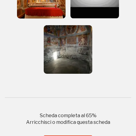
REGISTRATI
Regalati 365 giorni di arte e cultura nell'Italia
più bella, risparmiando.
ISCRIVITI AL FAI
Scopri tutte le opportunità riservate agli iscritti
Museo Cappell
Sansevero
Napoli
Scheda completa al
65
%
Arricchisci o modifica questa scheda
Palazzo Strozzi
Ingresso gratuito
Firenze