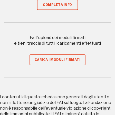
COMPLETA INFO
nei Beni FAI tutto l'anno
Gallerie d’Itali
Milano
Gratis
Fai l'upload dei moduli firmati
e tieni traccia di tutti i caricamenti effettuati
CARICA I MODULI FIRMATI
Tutto questo non
sarebbe possibile
senza di te
I contenuti di questa scheda sono generati dagli utenti e
non riflettono un giudizio del FAI sul luogo. La Fondazione
non è responsabile dell’eventuale violazione di copyright
delle immagini pubblicate. Il FAI eliminerà dal sito le