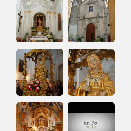
luogo
I Luoghi del Cuore
2010, 2012, 2016, 2018, 2020, 2022
Registrati alla newsletter
Accedi alle informazioni per te più interessanti,
a quelle inerenti i luoghi più vicini e gli eventi
organizzati