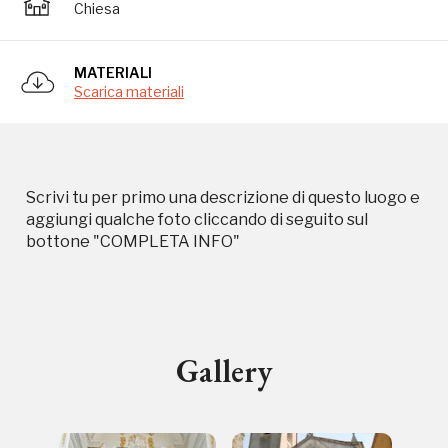
Chiesa
Campagne in corso in questo
MATERIALI
Scarica materiali
luogo
Scrivi tu per primo una descrizione di questo luogo e
aggiungi qualche foto cliccando di seguito sul
bottone "COMPLETA INFO"
I Luoghi del Cuore
Gallery
Storico campagne in questo