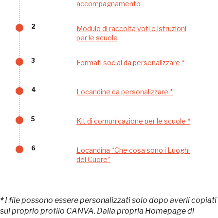
Museo Cappell
accompagnamento
Sansevero
Napoli
2
Modulo di raccolta voti e istruzioni
per le scuole
Palazzo Strozzi
3
Ingresso gratuito
Formati social da personalizzare *
Firenze
nei Beni FAI tutto l'anno
4
Locandine da personalizzare *
Gallerie d’Itali
Milano
Gratis
5
Kit di comunicazione per le scuole *
6
Locandina “Che cosa sono i Luoghi
del Cuore”
*
I file possono essere personalizzati solo dopo averli copiati
Tutto questo non
sul proprio profilo CANVA. Dalla propria Homepage di