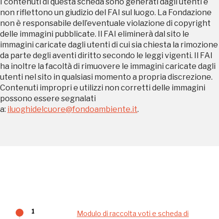
I contenuti di questa scheda sono generati dagli utenti e
Accedi alle informazioni per te più interessanti,
non riflettono un giudizio del FAI sul luogo. La Fondazione
a quelle inerenti i luoghi più vicini e gli eventi
non è responsabile dell’eventuale violazione di copyright
organizzati
delle immagini pubblicate. Il FAI eliminerà dal sito le
immagini caricate dagli utenti di cui sia chiesta la rimozione
da parte degli aventi diritto secondo le leggi vigenti. Il FAI
ha inoltre la facoltà di rimuovere le immagini caricate dagli
utenti nel sito in qualsiasi momento a propria discrezione.
REGISTRATI
Contenuti impropri e utilizzi non corretti delle immagini
possono essere segnalati
a:
iluoghidelcuore@fondoambiente.it
.
Regalati 365 giorni di arte e cultura nell'Italia
più bella, risparmiando.
ISCRIVITI AL FAI
Scopri tutte le opportunità riservate agli iscritti
1
Modulo di raccolta voti e scheda di