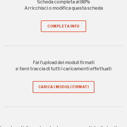
Scheda completa al
88
%
Arricchisci o modifica questa scheda
Storico campagne in questo
COMPLETA INFO
luogo
Fai l'upload dei moduli firmati
I Luoghi del Cuore
e tieni traccia di tutti i caricamenti effettuati
CARICA I MODULI FIRMATI
2022
Registrati alla newsletter