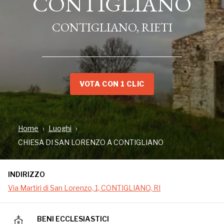
CONTIGLIANO
CONTIGLIANO, RIETI
VOTA CON 1 CLIC
Home
Luoghi
INDIRIZZO
CHIESA DI SAN LORENZO A CONTIGLIANO
Via Martiri di San Lorenzo, 1, CONTIGLIANO, RI
INDIRIZZO
Via Martiri di San Lorenzo, 1, CONTIGLIANO, RI
L’antica chiesa di San Lorenzo in Quintiliano venne
eretta da maestranze cistercensi, intorno al XII
BENI ECCLESIASTICI