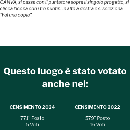
CANVA, si passa con il puntatore sopra il singolo progetto, si
sarebbe possibile
clicca l’icona con i tre puntini in alto a destra e si seleziona
“Fai una copia”.
senza di te
FAI - FONDO PER L'AMBIENTE ITALIANO ETS - Via Carlo Foldi, 2 - 20135
Questo luogo è stato votato
Milano
Tel. 02 4676151 - Fax 02 48193631
anche nel:
P.I.: 04358650150 - C.F.: 80102030154 - PEC:
80102030154ri@legalmail.it
Fondazione nazionale senza scopo di lucro per la tutela e la valorizzazione
dell'arte, della natura e del paesaggio italiani.
CENSIMENTO
2024
CENSIMENTO
2022
Riconosciuta con DPR 941 del 3.12.1975 - Iscritta al RUNTS rep. n. 2092
771
° Posto
579
° Posto
5
Voti
16
Voti