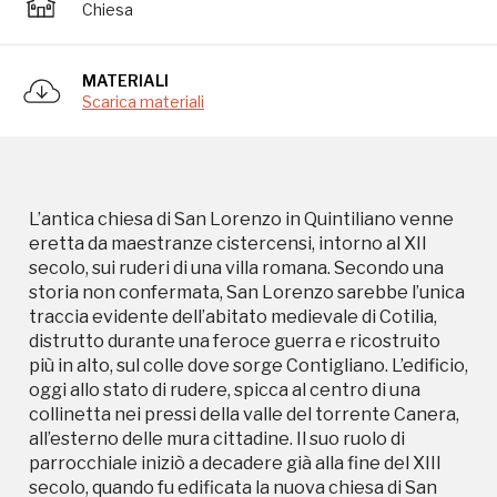
secolo, sui ruderi di una villa romana. Secondo una
Chiesa
storia non confermata, San Lorenzo sarebbe l’unica
traccia evidente dell’abitato medievale di Cotilia,
distrutto durante una feroce guerra e ricostruito
MATERIALI
Scarica materiali
più in alto, sul colle dove sorge Contigliano. L’edificio,
oggi allo stato di rudere, spicca al centro di una
collinetta nei pressi della valle del torrente Canera,
all’esterno delle mura cittadine. Il suo ruolo di
parrocchiale iniziò a decadere già alla fine del XIII
L’antica chiesa di San Lorenzo in Quintiliano venne
secolo, quando fu edificata la nuova chiesa di San
eretta da maestranze cistercensi, intorno al XII
Michele Arcangelo, che per motivi di sicurezza e
secolo, sui ruderi di una villa romana. Secondo una
comodità fu costruita al centro del paese fortificato.
storia non confermata, San Lorenzo sarebbe l’unica
Nonostante il suo stato di rudere, l’antica Pieve di
traccia evidente dell’abitato medievale di Cotilia,
Contigliano mostra nelle strutture imponenti il
distrutto durante una feroce guerra e ricostruito
legame con un insediamento medievale
più in alto, sul colle dove sorge Contigliano. L’edificio,
significativo, qual era divenuto il castello, e l’essere
oggi allo stato di rudere, spicca al centro di una
stata un luogo importante per la storia del territorio
collinetta nei pressi della valle del torrente Canera,
reatino. Nei pressi della chiesa, in occasione dei
all’esterno delle mura cittadine. Il suo ruolo di
festeggiamenti per la notte di San Lorenzo, 10
parrocchiale iniziò a decadere già alla fine del XIII
agosto, si svolgeva una grande fiera annuale di
secolo, quando fu edificata la nuova chiesa di San
bestiame alla quale partecipavano genti di tutta la