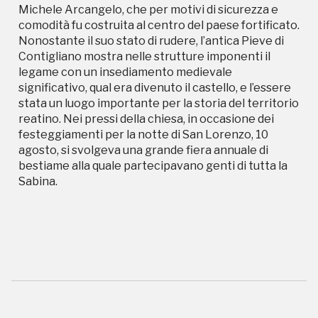
Michele Arcangelo, che per motivi di sicurezza e
Sabina.
comodità fu costruita al centro del paese fortificato.
Nonostante il suo stato di rudere, l’antica Pieve di
Contigliano mostra nelle strutture imponenti il
legame con un insediamento medievale
significativo, qual era divenuto il castello, e l’essere
stata un luogo importante per la storia del territorio
reatino. Nei pressi della chiesa, in occasione dei
festeggiamenti per la notte di San Lorenzo, 10
Campagne in corso in questo
agosto, si svolgeva una grande fiera annuale di
bestiame alla quale partecipavano genti di tutta la
luogo
Sabina.
I Luoghi del Cuore