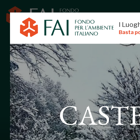
I Luogh
Basta po
CASTELLO V
CAST
PAVIA