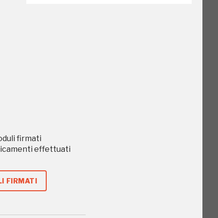
o
oduli firmati
caricamenti effettuati
I FIRMATI