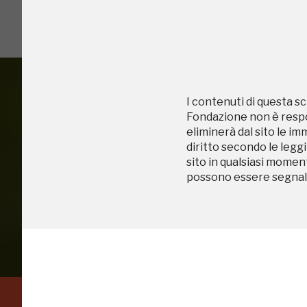
2022
2022
I contenuti di questa sc
Fondazione non è respon
eliminerà dal sito le im
Accedi alle in
diritto secondo le leggi
sito in qualsiasi momen
possono essere segnala