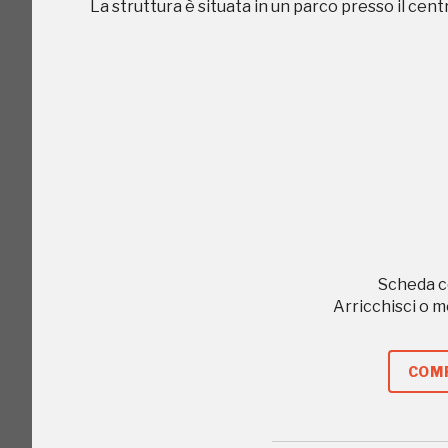
La struttura è situata in un parco presso il centr
Scheda c
Arricchisci o 
Giornata FAI 
COMP
I Luoghi del C