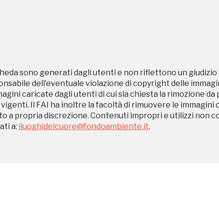
Registrati alla newsletter
heda sono generati dagli utenti e non riflettono un giudizio 
sabile dell’eventuale violazione di copyright delle immagini
magini caricate dagli utenti di cui sia chiesta la rimozione da
formazioni per te più interessanti, a quelle inerenti i luoghi p
 vigenti. Il FAI ha inoltre la facoltà di rimuovere le immagini 
eventi organizzati
to a propria discrezione. Contenuti impropri e utilizzi non c
ti a:
iluoghidelcuore@fondoambiente.it
.
REGISTRATI