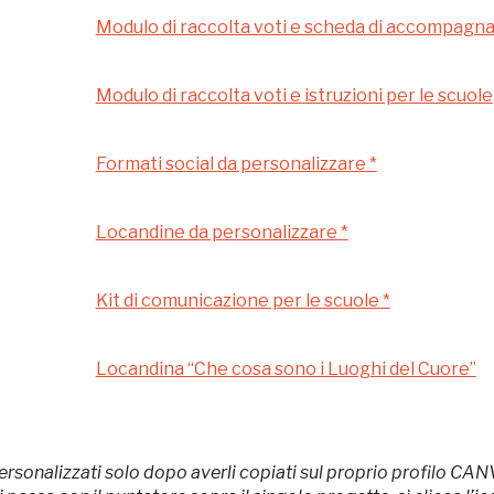
Museo Cappell
Modulo di raccolta voti e scheda di accompag
Sansevero
Napoli
Modulo di raccolta voti e istruzioni per le scuole
Ingresso
Formati social da personalizzare *
Palazzo Strozzi
gratuito
Firenze
Locandine da personalizzare *
nei Beni FAI tutto
l'anno
Kit di comunicazione per le scuole *
Gallerie d’Itali
Gratis
Milano
Locandina “Che cosa sono i Luoghi del Cuore”
ersonalizzati solo dopo averli copiati sul proprio profilo CAN