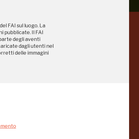
del FAI sul luogo. La
a
Pinacoteca
 pubblicate. Il FAI
Agnelli
 parte degli aventi
-25%
-20%
caricate dagli utenti nel
Torino
orretti delle immagini
Collezione
Peggy
-23%
-14%
Guggenheim
Venezia
a
-20%
namento