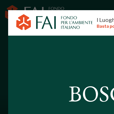
I Luogh
Basta po
BOSCO DI S.
BOS
GAMALERO, ALESSANDRIA