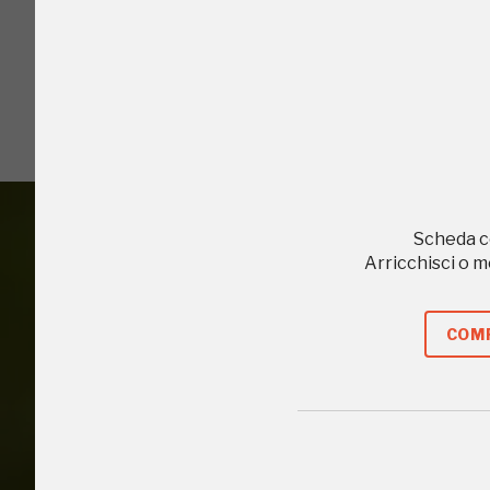
I Luoghi del C
2003, 2014, 2016
Scheda c
Arricchisci o 
Accedi alle in
COMP