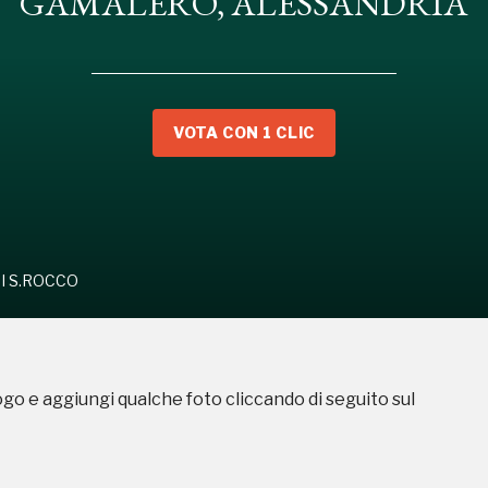
GAMALERO, ALESSANDRIA
SCO DI S.ROCCO
VOTA CON 1 CLIC
I S.ROCCO
ogo e aggiungi qualche foto cliccando di seguito sul
Storico campagne in questo luog