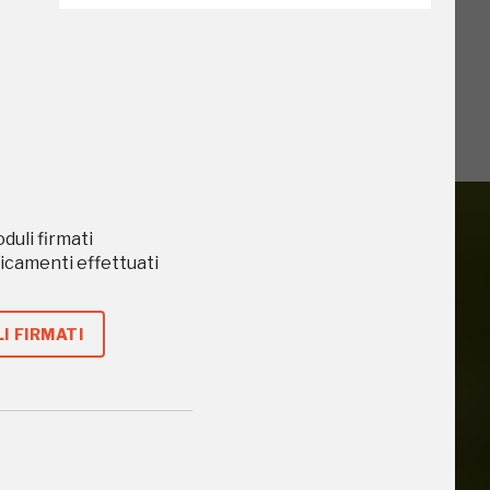
oduli firmati
caricamenti effettuati
iù vicini e gli
I FIRMATI