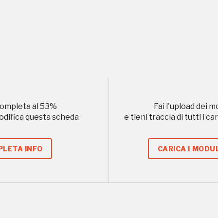
uore
, 2018, 2020, 2022
Registrati alla newsletter
ompleta al
53
%
Fai l'upload dei m
modifica questa scheda
e tieni traccia di tutti i 
formazioni per te più interessanti, a quelle inerenti i luoghi p
LETA INFO
CARICA I MODUL
eventi organizzati
REGISTRATI