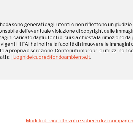
heda sono generati dagli utenti e non riflettono un giudizio 
Museo Cappell
sabile dell’eventuale violazione di copyright delle immagini
Sansevero
magini caricate dagli utenti di cui sia chiesta la rimozione da
 vigenti. Il FAI ha inoltre la facoltà di rimuovere le immagini 
Napoli
to a propria discrezione. Contenuti impropri e utilizzi non c
ti a:
iluoghidelcuore@fondoambiente.it
.
Ingresso
Palazzo Strozzi
gratuito
Firenze
nei Beni FAI tutto
l'anno
Gallerie d’Itali
Gratis
Milano
Modulo di raccolta voti e scheda di accompag