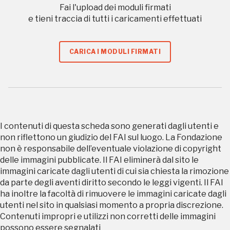
Sansevero
Fai l'upload dei moduli firmati
Napoli
e tieni traccia di tutti i caricamenti effettuati
Palazzo Strozzi
CARICA I MODULI FIRMATI
Ingresso gratuito
Firenze
nei Beni FAI tutto l'anno
Gallerie d’Itali
Milano
Gratis
I contenuti di questa scheda sono generati dagli utenti e
non riflettono un giudizio del FAI sul luogo. La Fondazione
non è responsabile dell’eventuale violazione di copyright
delle immagini pubblicate. Il FAI eliminerà dal sito le
immagini caricate dagli utenti di cui sia chiesta la rimozione
da parte degli aventi diritto secondo le leggi vigenti. Il FAI
ha inoltre la facoltà di rimuovere le immagini caricate dagli
utenti nel sito in qualsiasi momento a propria discrezione.
Tutto questo non
Contenuti impropri e utilizzi non corretti delle immagini
possono essere segnalati