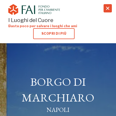
search
I Luoghi del Cuore
Basta poco per salvare i luoghi che ami
SCOPRI DI PIÙ
BORGO DI
BORGO DI
MARCHIARO
MARCHIARO
NAPOLI
NAPOLI