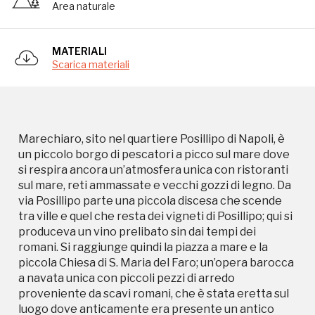
Area naturale
tra ville e quel che resta dei vigneti di Posillipo; qui si
produceva un vino prelibato sin dai tempi dei
romani. Si raggiunge quindi la piazza a mare e la
MATERIALI
piccola Chiesa di S. Maria del Faro; un’opera barocca
Scarica materiali
a navata unica con piccoli pezzi di arredo
proveniente da scavi romani, che è stata eretta sul
luogo dove anticamente era presente un antico
faro romano da cui la vergine prese il nome. Il nome
del Borgo pare derivi dal latino mare planum (dove il
Marechiaro, sito nel quartiere Posillipo di Napoli, è
mare e’calmo) che tradotto in napoletano diventa
un piccolo borgo di pescatori a picco sul mare dove
mare chianu e da cui l’odierno appellativo
si respira ancora un’atmosfera unica con ristoranti
Marechiare. Ma il particolare che più ha contribuito
sul mare, reti ammassate e vecchi gozzi di legno. Da
alla mitizzazione di questo luogo è la cosiddetta
via Posillipo parte una piccola discesa che scende
Fenestrella. La leggenda narra che il poeta e
tra ville e quel che resta dei vigneti di Posillipo; qui si
scrittore napoletano Salvatore di Giacomo,
produceva un vino prelibato sin dai tempi dei
guardando una fenestrella sul mare, trasse
romani. Si raggiunge quindi la piazza a mare e la
ispirazione per la celebre canzone napoletana
piccola Chiesa di S. Maria del Faro; un’opera barocca
Marechiare. Tutt’oggi la finestra esiste, e c’è
a navata unica con piccoli pezzi di arredo
sempre un garofano fresco sul davanzale, oltre ad
proveniente da scavi romani, che è stata eretta sul
una lapide celebrativa in marmo bianco con sopra
luogo dove anticamente era presente un antico