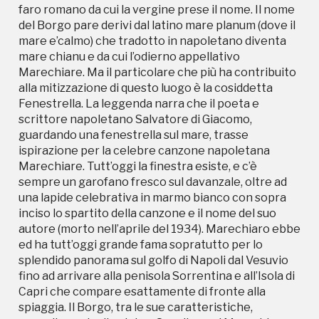
inciso lo spartito della canzone e il nome del suo
faro romano da cui la vergine prese il nome. Il nome
autore (morto nell’aprile del 1934). Marechiaro ebbe
del Borgo pare derivi dal latino mare planum (dove il
ed ha tutt’oggi grande fama sopratutto per lo
mare e’calmo) che tradotto in napoletano diventa
splendido panorama sul golfo di Napoli dal Vesuvio
mare chianu e da cui l’odierno appellativo
fino ad arrivare alla penisola Sorrentina e all’Isola di
Marechiare. Ma il particolare che più ha contribuito
Capri che compare esattamente di fronte alla
alla mitizzazione di questo luogo è la cosiddetta
spiaggia. Il Borgo, tra le sue caratteristiche,
Fenestrella. La leggenda narra che il poeta e
accoglie anche il celebre Scuglione e’ Marechiare,
scrittore napoletano Salvatore di Giacomo,
una suggestiva scogliera ad ingresso libero,
guardando una fenestrella sul mare, trasse
facilmente raggiungibile in barchetta. Per
ispirazione per la celebre canzone napoletana
raggiungere lo Scoglione basta affidarsi alla bravura
Marechiare. Tutt’oggi la finestra esiste, e c’è
degli storici barcaioli di Marechiaro che hanno fatto
sempre un garofano fresco sul davanzale, oltre ad
di Calata Ponticello a Marechiaro, un attracco
una lapide celebrativa in marmo bianco con sopra
professionale e organizzato. L’escursione in barca
inciso lo spartito della canzone e il nome del suo
consente di raggiungere il parco sommerso della
autore (morto nell’aprile del 1934). Marechiaro ebbe
Gaiola (area marina protetta) dove si trovano i resti
ed ha tutt’oggi grande fama sopratutto per lo
di un edificio romano denominato Palazzo degli
splendido panorama sul golfo di Napoli dal Vesuvio
Spiriti che alcuni chiamano anche la Villa di Virgilio,
fino ad arrivare alla penisola Sorrentina e all’Isola di
sostenendo che di tanto in tanto, vi si manifesti lo
Capri che compare esattamente di fronte alla
spirito del Poeta, pronti a giurare di aver sentito
spiaggia. Il Borgo, tra le sue caratteristiche,
declamare, da una voce misteriosa, i suoi versi.