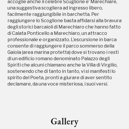
accoglie anche il celebre Scuglione e’ Marechiare,
una suggestiva scogliera ad ingresso libero,
facilmente raggiungibile in barchetta. Per
raggiungere lo Scoglione basta affidarsi alla bravura
degli storici barcaioli di Marechiaro che hanno fatto
di Calata Ponticello a Marechiaro, un attracco
professionale e organizzato. L’escursione in barca
consente di raggiungere il parco sommerso della
Gaiola (area marina protetta) dove si trovano i resti
Campagne in corso in questo
di un edificio romano denominato Palazzo degli
Spiriti che alcuni chiamano anche la Villa di Virgilio,
luogo
sostenendo che di tanto in tanto, vi si manifesti lo
spirito del Poeta, pronti a giurare di aver sentito
declamare, da una voce misteriosa, i suoi versi.
I Luoghi del Cuore
Gallery