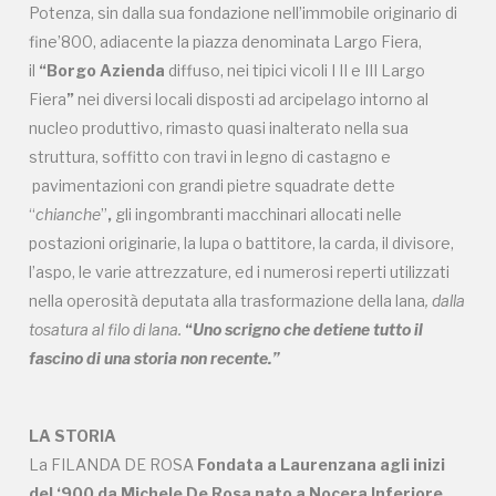
Potenza, sin dalla sua fondazione nell’immobile originario di
fine’800, adiacente la piazza denominata Largo Fiera,
il
“Borgo Azienda
diffuso, nei tipici vicoli I II e III Largo
2020, 2022
Fiera
”
nei diversi locali disposti ad arcipelago intorno al
Registrati alla newsletter
nucleo produttivo, rimasto quasi inalterato nella sua
struttura, soffitto con travi in legno di castagno e
Accedi alle informazioni per te più interessanti,
pavimentazioni con grandi pietre squadrate dette
a quelle inerenti i luoghi più vicini e gli eventi
“
chianche
”
,
gli ingombranti macchinari allocati nelle
organizzati
postazioni originarie, la lupa o battitore, la carda, il divisore,
l’aspo, le varie attrezzature, ed i numerosi reperti utilizzati
nella operosità deputata alla trasformazione della lana
, dalla
tosatura al filo di lana.
“
Uno scrigno che detiene tutto il
REGISTRATI
fascino di una storia non recente.”
LA STORIA
Regalati 365 giorni di arte e cultura nell'Italia
La FILANDA DE ROSA
Fondata a Laurenzana agli inizi
più bella, risparmiando.
del ‘900 da
Michele De Rosa nato a Nocera Inferiore