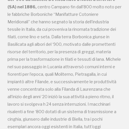
(SA) nel 1886,
centro Campano fin dall’800 molto noto per
ISCRIVITI AL FAI
le fabbriche Borboniche “Manifatture Cotoniere
Meridionali” che hanno segnato la storia dell’industria
Scopri tutte le opportunità riservate agli iscritti
tessile in Italia, da cui proveniva la rinomata tradizione dei
filati, come lino e seta. Dalla terra Borbonica giunse in
Museo Cappell
Basilicata agli albori del ‘900, motivato dalle promettenti
Sansevero
risorse del territorio, per la presenza di greggi, materia
Napoli
prima per la trasformazione in filati e tessuti di lana. Michele
nel suo passaggio in Lucania attraversò comuni interni e
Palazzo Strozzi
fiorenti per l’epoca, quali Moliterno, Pietragalla, in cui
Ingresso gratuito
Firenze
impiantò altre Filande, e successivamente le produttività
nei Beni FAI tutto l'anno
venne concentrata solo alla Filanda di Laurenzana che
all’inizio degli anni ‘20 iniziò la sua attività a pieno ritmo, il
Gallerie d’Itali
lavoro si svolgeva h 24 senza interruzioni. I macchinari
Milano
Gratis
risalenti a fine ‘800 dotati di un sistema di trasmissione a
cinghia, giunsero dalle industrie di Biella, tra i pochi
esemplari ancora oggi esistenti in Italia, tutt'oggi