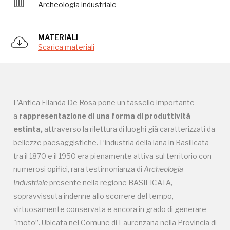
Archeologia industriale
Storico campagne in questo
MATERIALI
Scarica materiali
luogo
L’Antica Filanda De Rosa pone un tassello importante
Giornate FAI di Primavera
a
rappresentazione di una forma di produttività
estinta,
attraverso la rilettura di luoghi già caratterizzati da
bellezze paesaggistiche. L’industria della lana in Basilicata
Giornata FAI d'Autunno
tra il 1870 e il 1950 era pienamente attiva sul territorio con
numerosi opifici, rara testimonianza di
Archeologia
Industriale
presente nella regione BASILICATA,
2019
sopravvissuta indenne allo scorrere del tempo,
I Luoghi del Cuore
virtuosamente conservata e ancora in grado di generare
"moto”. Ubicata nel Comune di Laurenzana nella Provincia di
2021