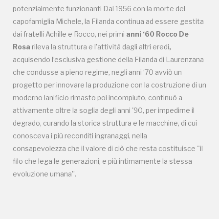
potenzialmente funzionanti Dal 1956 con la morte del
capofamiglia Michele, la Filanda continua ad essere gestita
dai fratelli Achille e Rocco, nei primi
anni ‘60 Rocco De
Rosa
rileva la struttura e l’attività dagli altri eredi
,
Tutto questo non
acquisendo l’esclusiva gestione della Filanda di Laurenzana
che condusse a pieno regime, negli anni ‘70 avviò un
sarebbe possibile
progetto per innovare la produzione con la costruzione di un
moderno lanificio rimasto poi incompiuto, continuò a
senza di te
attivamente oltre la soglia degli anni '90, per impedirne il
degrado, curando la storica struttura e le macchine, di cui
conosceva i più reconditi ingranaggi, nella
consapevolezza che il valore di ciò che resta costituisce "il
filo che lega le generazioni, e più intimamente la stessa
evoluzione umana”.
FAI - FONDO PER L'AMBIENTE ITALIANO ETS - Via Carlo Foldi, 2 - 20135
Milano
Tel. 02 4676151 - Fax 02 48193631
P.I.: 04358650150 - C.F.: 80102030154 - PEC:
80102030154ri@legalmail.it