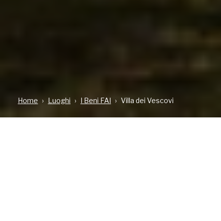
Home
Luoghi
I Beni FAI
Villa dei Vescovi
TIPOLOGIA
DOVE
CONTATTI
Bene aperto al
Via dei Vescovi, 4
049 9930473
pubblico
LUVIGLIANO DI
faivescovi@fondoambi
TORREGLIA