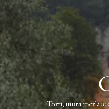
C
Torri, mura merlate e