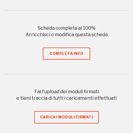
REGISTRATI
Scheda completa al
100
%
Arricchisci o modifica questa scheda
Regalati 365 giorni di arte e cultura nell'Italia
COMPLETA INFO
più bella, risparmiando.
ISCRIVITI AL FAI
Scopri tutte le opportunità riservate agli iscritti
Fai l'upload dei moduli firmati
e tieni traccia di tutti i caricamenti effettuati
Museo Cappell
Sansevero
CARICA I MODULI FIRMATI
Napoli