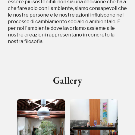
essere più sostenibili non sia una decisione che ha a
che fare solo con l'ambiente, siamo consapevoli che
Campagne in corso in questo
le nostre persone e le nostre azioni influiscono nel
processo di cambiamento sociale e ambientale. E
luogo
per noi l'ambiente dove lavoriamo assieme alle
nostre creazioni rappresentano in concreto la
nostra filosofia.
I Luoghi del Cuore
Gallery
Storico campagne in questo
luogo