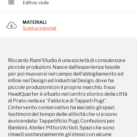
Edificio civile
HeadQuarter è situato nel centro storico della città
di Prato nella ex “Fabbrica di Tappeti Pugi”.
L'intervento conservativo ha lasciato gli spazi
MATERIALI
testimoni del tempo delle attività che vi si sono
Scarica materiali
avvicendate: Tappetificio Pugi, Confezioni per
Bambini, Atelier Pittori/Artisti. Spazi che sono
rimasti sostanzialmente gli stessi con alcune
aperture che servono a mettere meglio in
comunicazione gli ambienti fra loro ed a far
Riccardo Rami Studio è una società di consulenza e
circolare l'energia in maniera corretta. Un
piccole produzioni. Nasce dall'esperienza tessile
attenzione particolare è stata posta alla luce
per poi muoversi nel campo dell'abbigliamento ed
naturale con la creazione di pareti in vetro cemento
infine nel Design ed Industrial Design, dove ha
ed i pavimenti dei soppalchi con parti in vetro
piccole produzionicon il proprio marchio. Il suo
satinato. La colorazione degli ambienti si rifà alla
HeadQuarter è situato nel centro storico della città
Toscana ed al suo territorio con materiali caldi ed
di Prato nella ex “Fabbrica di Tappeti Pugi”.
espressivi quali Legno, Ferro e materiali vicini alla
L'intervento conservativo ha lasciato gli spazi
terracotta. Le piante giocano un ruolo importante
testimoni del tempo delle attività che vi si sono
negli spazi, una cascata di ardesia sfrutta un pozzo
avvicendate: Tappetificio Pugi, Confezioni per
che serviva per lavare i Tappeti e funge da
Bambini, Atelier Pittori/Artisti. Spazi che sono
ionizzatore naturale. Le luci sono tutte sulla
rimasti sostanzialmente gli stessi con alcune