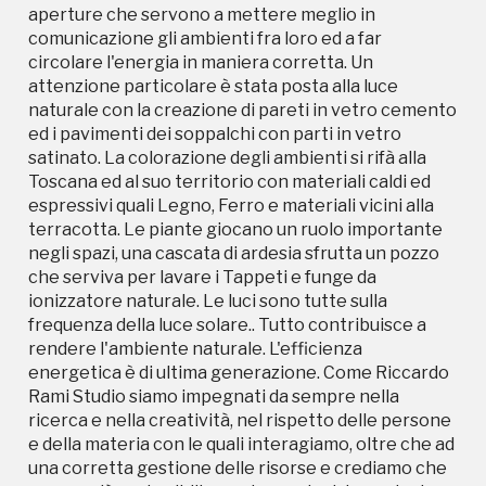
frequenza della luce solare.. Tutto contribuisce a
aperture che servono a mettere meglio in
rendere l'ambiente naturale. L'efficienza
comunicazione gli ambienti fra loro ed a far
energetica è di ultima generazione. Come Riccardo
circolare l'energia in maniera corretta. Un
Rami Studio siamo impegnati da sempre nella
attenzione particolare è stata posta alla luce
ricerca e nella creatività, nel rispetto delle persone
naturale con la creazione di pareti in vetro cemento
e della materia con le quali interagiamo, oltre che ad
ed i pavimenti dei soppalchi con parti in vetro
una corretta gestione delle risorse e crediamo che
satinato. La colorazione degli ambienti si rifà alla
essere più sostenibili non sia una decisione che ha a
Toscana ed al suo territorio con materiali caldi ed
che fare solo con l'ambiente, siamo consapevoli che
espressivi quali Legno, Ferro e materiali vicini alla
le nostre persone e le nostre azioni influiscono nel
terracotta. Le piante giocano un ruolo importante
processo di cambiamento sociale e ambientale. E
negli spazi, una cascata di ardesia sfrutta un pozzo
per noi l'ambiente dove lavoriamo assieme alle
che serviva per lavare i Tappeti e funge da
nostre creazioni rappresentano in concreto la
ionizzatore naturale. Le luci sono tutte sulla
nostra filosofia.
frequenza della luce solare.. Tutto contribuisce a
rendere l'ambiente naturale. L'efficienza
energetica è di ultima generazione. Come Riccardo
Rami Studio siamo impegnati da sempre nella
ricerca e nella creatività, nel rispetto delle persone
e della materia con le quali interagiamo, oltre che ad
una corretta gestione delle risorse e crediamo che