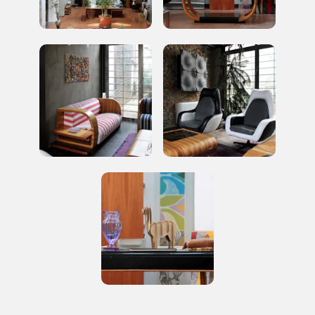
Giornata FAI d'Autunno
I Luoghi del Cuore
2014
2016, 2018, 2020, 2022
Registrati alla newsletter
Accedi alle informazioni per te più interessanti,
a quelle inerenti i luoghi più vicini e gli eventi
organizzati