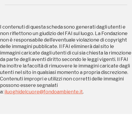
Palazzo Strozzi
Ingresso gratuito
Firenze
nei Beni FAI tutto l'anno
I contenuti di questa scheda sono generati dagli utenti e
Gallerie d’Itali
non riflettono un giudizio del FAI sul luogo. La Fondazione
Milano
Gratis
non è responsabile dell’eventuale violazione di copyright
delle immagini pubblicate. Il FAI eliminerà dal sito le
immagini caricate dagli utenti di cui sia chiesta la rimozione
da parte degli aventi diritto secondo le leggi vigenti. Il FAI
ha inoltre la facoltà di rimuovere le immagini caricate dagli
utenti nel sito in qualsiasi momento a propria discrezione.
Contenuti impropri e utilizzi non corretti delle immagini
possono essere segnalati
a:
iluoghidelcuore@fondoambiente.it
.
Tutto questo non
sarebbe possibile
senza di te