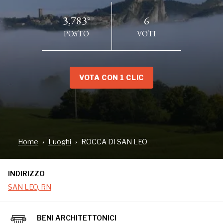
3,783°
6
POSTO
VOTI
VOTA CON 1 CLIC
INDIRIZZO
SAN LEO, RN
Home
Luoghi
ROCCA DI SAN LEO
INDIRIZZO
SAN LEO, RN
BENI ARCHITETTONICI