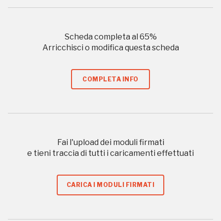
Gallerie d’Itali
Milano
Gratis
Scheda completa al
65
%
Arricchisci o modifica questa scheda
COMPLETA INFO
Tutto questo non
Fai l'upload dei moduli firmati
sarebbe possibile
e tieni traccia di tutti i caricamenti effettuati
senza di te
CARICA I MODULI FIRMATI