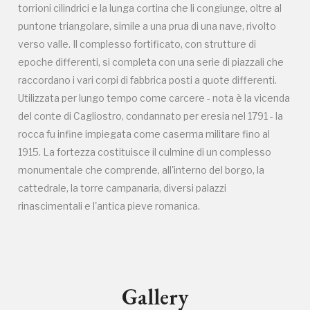
torrioni cilindrici e la lunga cortina che li congiunge, oltre al
puntone triangolare, simile a una prua di una nave, rivolto
verso valle. Il complesso fortificato, con strutture di
I Luoghi del Cuore
epoche differenti, si completa con una serie di piazzali che
raccordano i vari corpi di fabbrica posti a quote differenti.
Utilizzata per lungo tempo come carcere - nota è la vicenda
del conte di Cagliostro, condannato per eresia nel 1791 - la
rocca fu infine impiegata come caserma militare fino al
2003, 2010, 2012, 2014, 2016, 2018, 2020, 2022
1915. La fortezza costituisce il culmine di un complesso
Registrati alla newsletter
monumentale che comprende, all'interno del borgo, la
cattedrale, la torre campanaria, diversi palazzi
Accedi alle informazioni per te più interessanti,
rinascimentali e l'antica pieve romanica.
a quelle inerenti i luoghi più vicini e gli eventi
organizzati
Gallery
REGISTRATI