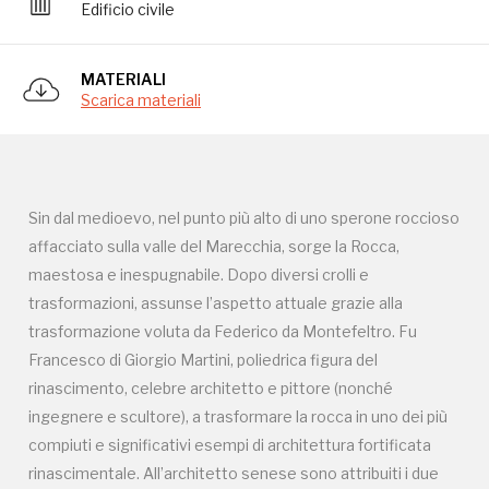
Edificio civile
Campagne in corso in questo
MATERIALI
luogo
Scarica materiali
Sin dal medioevo, nel punto più alto di uno sperone roccioso
affacciato sulla valle del Marecchia, sorge la Rocca,
I Luoghi del Cuore
maestosa e inespugnabile. Dopo diversi crolli e
trasformazioni, assunse l’aspetto attuale grazie alla
trasformazione voluta da Federico da Montefeltro. Fu
Francesco di Giorgio Martini, poliedrica figura del
rinascimento, celebre architetto e pittore (nonché
Storico campagne in questo
ingegnere e scultore), a trasformare la rocca in uno dei più
luogo
compiuti e significativi esempi di architettura fortificata
rinascimentale. All’architetto senese sono attribuiti i due