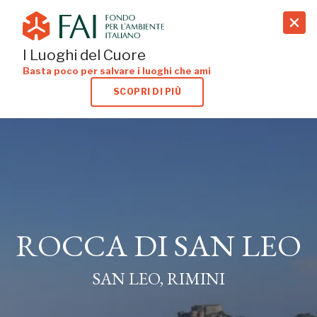
search
I Luoghi del Cuore
Basta poco per salvare i luoghi che ami
SCOPRI DI PIÙ
ROCCA DI SAN LEO
SAN LEO, RIMINI
ROCCA DI SAN LEO
SAN LEO, RIMINI