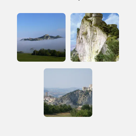
Regalati 365 giorni di arte e cultura nell'Italia
più bella, risparmiando.
ISCRIVITI AL FAI
Scopri tutte le opportunità riservate agli iscritti
Museo Cappell
Sansevero
Napoli
Palazzo Strozzi
Ingresso gratuito
Firenze
nei Beni FAI tutto l'anno