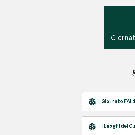
Giornat
Giornate FAI 
I Luoghi del C