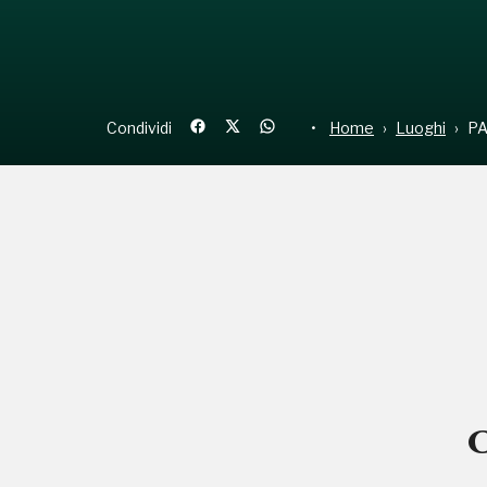
Condividi
Home
Luoghi
P
C