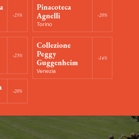
a
Pinacoteca
Agnelli
-25%
-20%
Torino
Collezione
Peggy
-23%
-14%
Guggenheim
Venezia
a
-20%