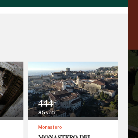
Venezia
a
-20%
444°
85
voti
 di te
Monastero
MONASTERO DEL