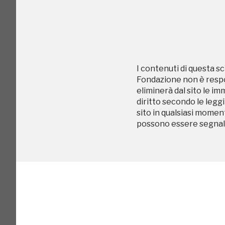
I Luoghi del C
I contenuti di questa sc
Fondazione non è respon
eliminerà dal sito le im
diritto secondo le leggi
2020, 2022
sito in qualsiasi momen
possono essere segnala