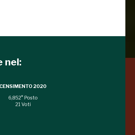
 nel:
a
Pinacoteca
Agnelli
-25%
-20%
CENSIMENTO
2020
Torino
6,852
° Posto
21
Voti
Collezione
Peggy
-23%
-14%
Guggenheim