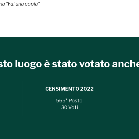
ona “Fai una copia”.
eventi organizzati
REGISTRATI
to luogo è stato votato anche
Museo Cappell
Sansevero
4
CENSIMENTO
2022
Napoli
565
° Posto
30
Voti
Ingresso
Palazzo Strozzi
gratuito
Firenze