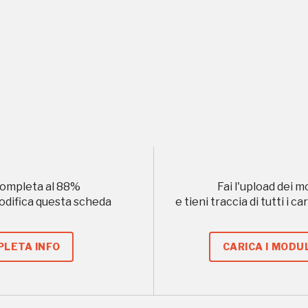
ampagne in corso in questo luo
ompleta al
88
%
Fai l'upload dei m
modifica questa scheda
e tieni traccia di tutti i 
I Luoghi del Cuore
LETA INFO
CARICA I MODUL
Storico campagne in questo luog