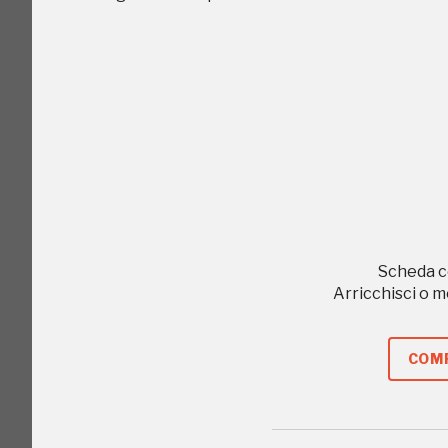
C
Scheda c
Arricchisci o 
COMP