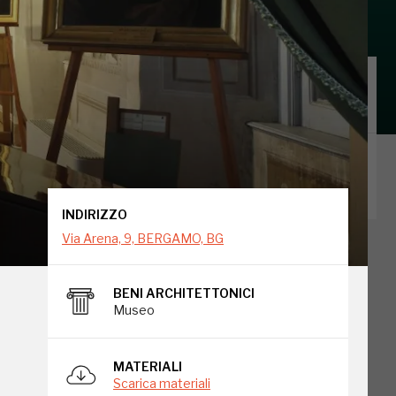
INDIRIZZO
Via Arena, 9, BERGAMO, BG
LUOGO CON CONVENZIONI
Scopri le convenzioni per gli iscritti
in questo luogo
INDIRIZZO
Via Arena, 9, BERGAMO, BG
BENI ARCHITETTONICI
Museo
MATERIALI
Scarica materiali