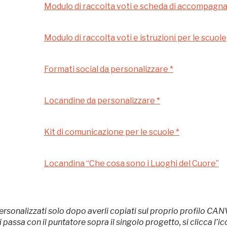
MUSEO DONIZETTIANO -
Modulo di raccolta voti e scheda di accompag
Museo delle Storie di
Bergamo
Modulo di raccolta voti e istruzioni per le scuole
Formati social da personalizzare *
MUSEO DONIZETTIANO
BERGAMO
Locandine da personalizzare *
-40%
Kit di comunicazione per le scuole *
Locandina “Che cosa sono i Luoghi del Cuore”
Registrati alla newsletter
ersonalizzati solo dopo averli copiati sul proprio profilo CAN
ssa con il puntatore sopra il singolo progetto, si clicca l’icon
formazioni per te più interessanti, a quelle inerenti i luoghi p