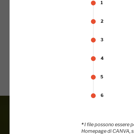
1
2
3
4
5
6
*
I file possono essere p
Homepage di CANVA, si pa
Accedi alle in