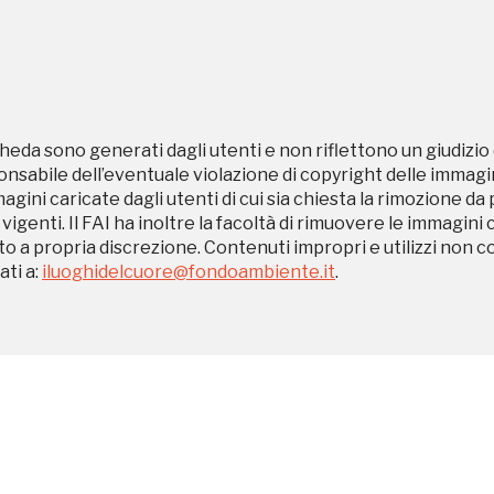
uore
heda sono generati dagli utenti e non riflettono un giudizio 
sabile dell’eventuale violazione di copyright delle immagini
Convenzioni in questo luogo
magini caricate dagli utenti di cui sia chiesta la rimozione da
 vigenti. Il FAI ha inoltre la facoltà di rimuovere le immagini 
to a propria discrezione. Contenuti impropri e utilizzi non c
ti a:
iluoghidelcuore@fondoambiente.it
.