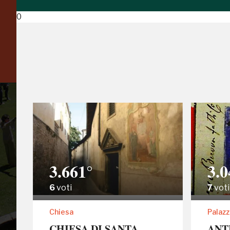
ISCRIVITI AL FAI
0
Scopri tutte le opportunità riservate agli iscritti
3.661°
3.0
6
voti
7
voti
Tutto
Chiesa
Palazz
CHIESA DI SANTA
ANT