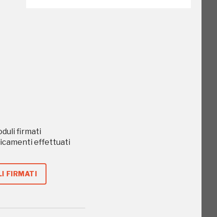
go
oduli firmati
caricamenti effettuati
I FIRMATI
o