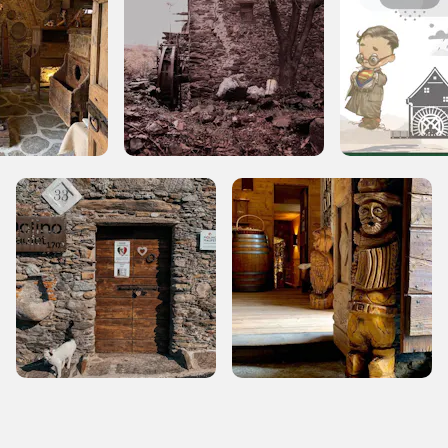
REGISTRATI
Museo Cappell
Sansevero
Napoli
Ingresso
Palazzo Strozzi
gratuito
Firenze
nei Beni FAI tutto
l'anno