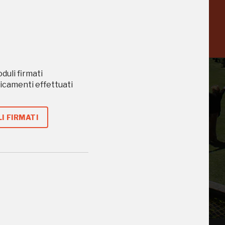
a
-20%
oduli firmati
caricamenti effettuati
I FIRMATI
 di te