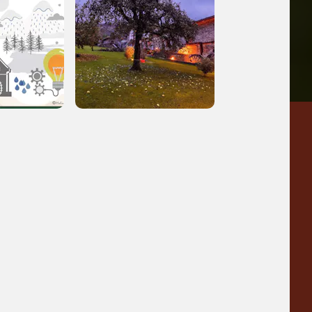
a
Pinacoteca
Agnelli
-25%
-20%
Torino
Collezione
Peggy
-23%
-14%
Guggenheim
Venezia