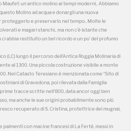
olino Maufet: un antico molino ai tempi moderni.. Abbiamo
le visibili all’uscita degli alberi (fusi) delle attuali
e questo Molino ad acqua e donargli una nuova
rzo palmento smantellato probabilmente a metà del XIX
orredato di un forno per la panificazione. Il molino, attivo
er proteggerlo e preservarlo nel tempo.. Molte le
e degli ultimi mugnai, detti “i Maufet” è ora di
lverati e magari stanchi.. ma non c’è istante che
si sta occupando del restauro, valorizzazione e ricerca
ico (Colico - Lecco - Italy) along the ancient "Roggia
i abbia restituito un bel ricordo e un po’ del profumo
dating back to 1300, the first settlement of the country.
ginal construction dates back to 1702 and, as it is today,
lico (LC) lungo il percorso dell’Antica Roggia Molinaria di
 vertical wheels (“pesatore") powered by the water of
 century, the water supply system was less equal to the
ente al 1300. Una piccola costruzione visibile a monte
mill (the oldest) working in the hamlet. The mill was
l 1700. Nel Catasto Teresiano è menzionata come “Sito di
rtunately abandoned. The new passionate buyers are
ostiniani di Gravedona, poi rilevata dalla Famiglia
er to bring it back to its ancient splendor and adore it
. Supporting a consistent historical and material search,
 prime tracce scritte nell'800, data ancor oggi ben
estored while the missing parts are added. In addition to
resso, ma anche le sue origini probabilmente sono più
emory, the desire to be able to relive the visitor's warm
fresco recuperato di S. Cristina, protettrice dei mugnai,
ence of social aggregation for the local community, of
uch simple dedication and care managed it.
ue palmenti con macine francesi di La Ferté, messi in