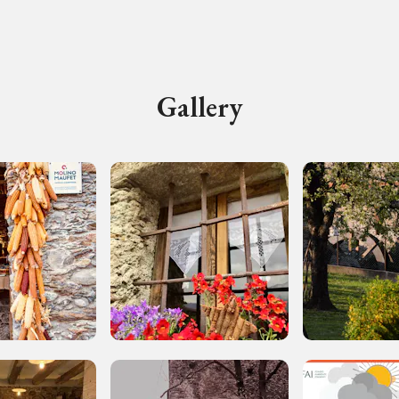
d'Autunno
Gallery
uore
Registrati alla newsletter
formazioni per te più interessanti, a quelle inerenti i luoghi p
eventi organizzati