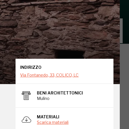
INDIRIZZO
Via Fontanedo, 33, COLICO, LC
INDIRIZZO
Via Fontanedo, 33, COLICO, LC
BENI ARCHITETTONICI
Mulino
MATERIALI
Scarica materiali