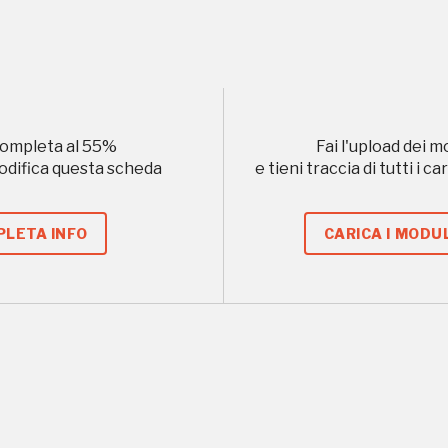
Gallerie d’Itali
Gratis
Milano
ompleta al
55
%
Fai l'upload dei m
modifica questa scheda
e tieni traccia di tutti i 
LETA INFO
CARICA I MODUL
 questo non sarebbe possibile senza