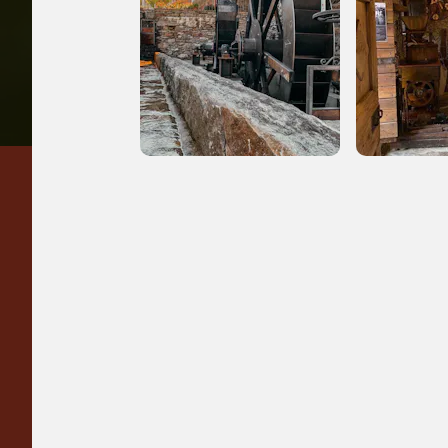
Regalati 365 giorni di
arte e cultura
nell'Italia più bella,
risparmiando.
ISCRIVITI AL FAI