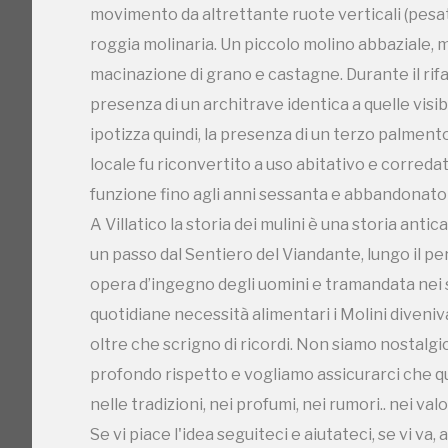
movimento da altrettante ruote verticali (pesat
roggia molinaria. Un piccolo molino abbaziale, 
macinazione di grano e castagne. Durante il rifa
presenza di un architrave identica a quelle visibili 
ipotizza quindi, la presenza di un terzo palmen
C
locale fu riconvertito a uso abitativo e corredato
funzione fino agli anni sessanta e abbandonato p
A Villatico la storia dei mulini è una storia antica
un passo dal Sentiero del Viandante, lungo il p
opera d’ingegno degli uomini e tramandata nei se
quotidiane necessità alimentari i Molini diven
oltre che scrigno di ricordi. Non siamo nostalgic
profondo rispetto e vogliamo assicurarci che ques
nelle tradizioni, nei profumi, nei rumori.. nei valor
Se vi piace l'idea seguiteci e aiutateci, se vi va