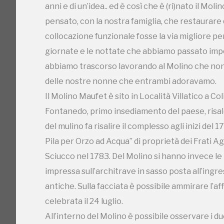
anni e di un’idea.. ed è così che è (ri)nato il M
rilevata la presenza di un architrave identica a quel
pensato, con la nostra famiglia, che restaurar
ruote. Si ipotizza quindi, la presenza di un te
Sec. Il locale fu riconvertito a uso abitativo e c
collocazione funzionale fosse la via migliore p
fino agli anni sessanta e abbandonato per la mort
giornate e le nottate che abbiamo passato impo
Proprietà della Famiglia Bettiga, la stessa che 
storica. ———— Molino Maufet is located in Villat
abbiamo trascorso lavorando al Molino che non c
Molinaria" of the historic village of Fontanedo 
delle nostre nonne che entrambi adoravamo.
Fourth survivor of a complex of 12 mills. The ori
Il Molino Maufet è sito in Località Villatico a Co
was made up of two grinds moving from as many
the prospecting rust. In the sixties of the last
Fontanedo, primo insediamento del paese, risal
work at the source and the disposal of the last 
del mulino fa risalire il complesso agli inizi de
active until the 1960s and progressively unfo
Pila per Orzo ad Acqua” di proprietà dei Frati Ag
conducting a meticulous restoration work in ord
to the Museum making it so enjoyable for visits
Sciucco nel 1783. Del Molino si hanno invece le
the original parts are carefully cataloged and r
impressa sull’architrave in sasso posta all’ing
the desire not to lose an important historical m
antiche. Sulla facciata è possibile ammirare l’af
and flourishing atmosphere, an important refer
the two small brothers “muliné" that with so m
celebrata il 24 luglio.
All’interno del Molino è possibile osservare i d