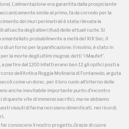
ore). L’alimentazione era garantita dalla prospiciente
meccanicamente simile al primo, fa da corredo per la
cimento dei muri perimetrali è stata rilevata la
all’uscita degli alberi (fusi) delle attuali ruote. Si
to smantellato probabilmente a metà del XIX Sec. Il
ampagne in corso in questo luo
 di un forno per la panificazione. Il molino, è stato in
er la morte degli ultimi mugnai, detti “i Maufet”.
, a partire dal 1200 infatti erano ben 12 gli opifici posti a
ercorso dell’Antica Roggia Molinaria di Fontanedo, arguta
coli come un dono.. per il loro ruolo all’interno delle
I Luoghi del Cuore
ivano anche inevitabile importante punto d’incontro
i di queste vite di immensi sacrifici, ma ne abbiamo
ti vissuti di farina non siano dimenticati.. nei ricordi,
i..
Storico campagne in questo luog
, a far conoscere il nostro progetto..Grazie di cuore