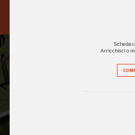
Scopri tutte le opportunità riservate agli iscritti
Scheda c
Arricchisci o 
COMP
Tutto