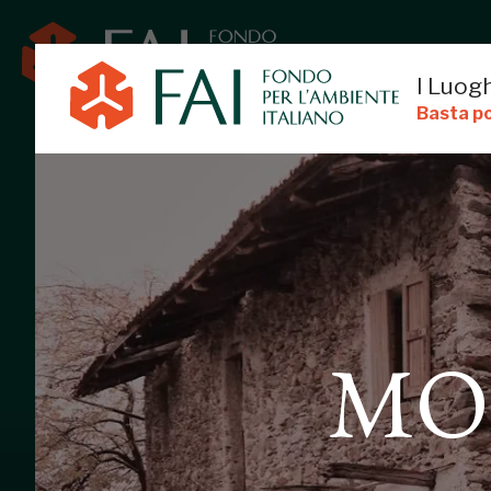
I Luogh
Basta po
MOLINO MA
MO
COLICO PIANO, LECCO