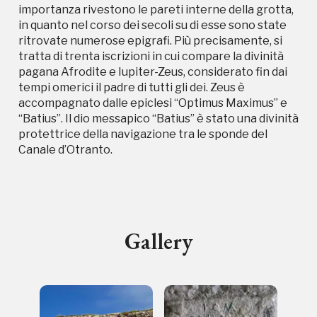
importanza rivestono le pareti interne della grotta,
in quanto nel corso dei secoli su di esse sono state
ritrovate numerose epigrafi. Più precisamente, si
tratta di trenta iscrizioni in cui compare la divinità
pagana Afrodite e Iupiter-Zeus, considerato fin dai
Campagne in corso in questo
tempi omerici il padre di tutti gli dei. Zeus è
accompagnato dalle epiclesi “Optimus Maximus” e
luogo
“Batius”. Il dio messapico “Batius” è stato una divinità
protettrice della navigazione tra le sponde del
Canale d’Otranto.
I Luoghi del Cuore
Gallery
Storico campagne in questo