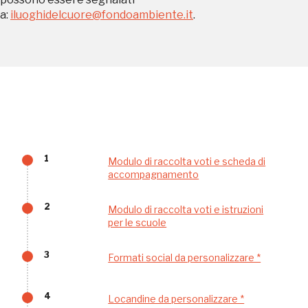
Palazzo Strozzi
a:
iluoghidelcuore@fondoambiente.it
.
Ingresso gratuito
Firenze
nei Beni FAI tutto l'anno
Gallerie d’Itali
Milano
Gratis
1
Modulo di raccolta voti e scheda di
accompagnamento
2
Modulo di raccolta voti e istruzioni
Tutto questo non
per le scuole
sarebbe possibile
3
Formati social da personalizzare *
senza di te
4
Locandine da personalizzare *