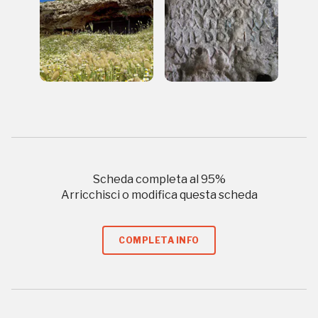
luogo
I Luoghi del Cuore
Scheda completa al
95
%
Arricchisci o modifica questa scheda
2018, 2020, 2022
Registrati alla newsletter
COMPLETA INFO
Accedi alle informazioni per te più interessanti,
a quelle inerenti i luoghi più vicini e gli eventi
organizzati