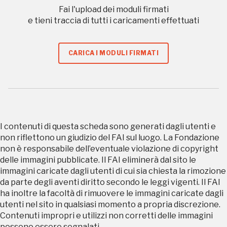
Fai l'upload dei moduli firmati
e tieni traccia di tutti i caricamenti effettuati
REGISTRATI
CARICA I MODULI FIRMATI
Regalati 365 giorni di arte e cultura nell'Italia
più bella, risparmiando.
ISCRIVITI AL FAI
I contenuti di questa scheda sono generati dagli utenti e
non riflettono un giudizio del FAI sul luogo. La Fondazione
Scopri tutte le opportunità riservate agli iscritti
non è responsabile dell’eventuale violazione di copyright
delle immagini pubblicate. Il FAI eliminerà dal sito le
immagini caricate dagli utenti di cui sia chiesta la rimozione
Museo Cappell
da parte degli aventi diritto secondo le leggi vigenti. Il FAI
Sansevero
ha inoltre la facoltà di rimuovere le immagini caricate dagli
Napoli
utenti nel sito in qualsiasi momento a propria discrezione.
Contenuti impropri e utilizzi non corretti delle immagini
possono essere segnalati