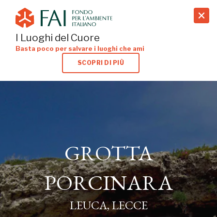
search
I Luoghi del Cuore
Basta poco per salvare i luoghi che ami
SCOPRI DI PIÙ
GROTTA
GROTTA
PORCINARA
PORCINARA
LEUCA, LECCE
LEUCA, LECCE