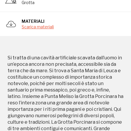
Grotta
santuario prima messapico, poi greco e, infine,
latino. Insieme a Punta Meliso la Grotta Porcinara ha
reso l’intera zona una grande area di notevole
MATERIALI
importanza per i riti prima pagani e poi cristiani. Qui
Scarica materiali
giungevano numerosi pellegrini di diversi popoli,
culture e tradizioni. La Grotta Porcinara si compone
di tre ambienti contigui e comunicanti. Grande
importanza rivestono le pareti interne della grotta,
in quanto nel corso dei secoli su di esse sono state
Si tratta di una cavità artificiale scavata dall’uomo in
ritrovate numerose epigrafi. Più precisamente, si
un’epoca ancora non precisata, accessibile sia da
tratta di trenta iscrizioni in cui compare la divinità
terra che da mare. Si trova a Santa Maria di Leuca e
pagana Afrodite e Iupiter-Zeus, considerato fin dai
costituisce un complesso di importanza storica
tempi omerici il padre di tutti gli dei. Zeus è
notevole, poiché per molti secoli è stato un
accompagnato dalle epiclesi “Optimus Maximus” e
santuario prima messapico, poi greco e, infine,
“Batius”. Il dio messapico “Batius” è stato una divinità
latino. Insieme a Punta Meliso la Grotta Porcinara ha
protettrice della navigazione tra le sponde del
reso l’intera zona una grande area di notevole
Canale d’Otranto.
importanza per i riti prima pagani e poi cristiani. Qui
giungevano numerosi pellegrini di diversi popoli,
culture e tradizioni. La Grotta Porcinara si compone
di tre ambienti contigui e comunicanti. Grande