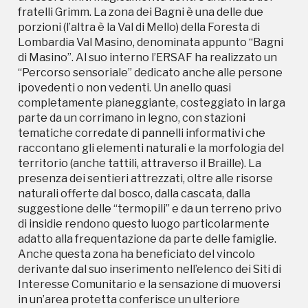
fratelli Grimm. La zona dei Bagni è una delle due
suggestione delle “termopili” e da un terreno privo
porzioni (l’altra è la Val di Mello) della Foresta di
di insidie rendono questo luogo particolarmente
Lombardia Val Masino, denominata appunto “Bagni
adatto alla frequentazione da parte delle famiglie.
di Masino”. Al suo interno l’ERSAF ha realizzato un
Anche questa zona ha beneficiato del vincolo
“Percorso sensoriale” dedicato anche alle persone
derivante dal suo inserimento nell’elenco dei Siti di
ipovedenti o non vedenti. Un anello quasi
Interesse Comunitario e la sensazione di muoversi
completamente pianeggiante, costeggiato in larga
in un’area protetta conferisce un ulteriore
parte da un corrimano in legno, con stazioni
elemento di relax al visitatore. Nella tradizione
tematiche corredate di pannelli informativi che
popolare, la scoperta della fonte termale dei Bagni
raccontano gli elementi naturali e la morfologia del
di Masino è legata ad una leggenda, secondo la quale
territorio (anche tattili, attraverso il Braille). La
una mucca si allontanava spesso dalla mandria e -
presenza dei sentieri attrezzati, oltre alle risorse
seguita dal pastore - fu ritrovata mentre beveva da
naturali offerte dal bosco, dalla cascata, dalla
un rivolo di acqua calda che sgorgava dalle rocce. Le
suggestione delle “termopili” e da un terreno privo
prime informazioni documentate sui Bagni di
di insidie rendono questo luogo particolarmente
Masino risalgono invece al XV secolo. In una lettera
adatto alla frequentazione da parte delle famiglie.
del 1462 del Podestà di Morbegno al Duca di Milano
Anche questa zona ha beneficiato del vincolo
Francesco Sforza si segnalava la presenza di un
derivante dal suo inserimento nell’elenco dei Siti di
bagno che sfruttava le acque «scaturenti in Val
Interesse Comunitario e la sensazione di muoversi
Màsino, tra le alpine valli bellissima, acque salutari
in un’area protetta conferisce un ulteriore
per ogni languore». Alla fine del Quattrocento erano