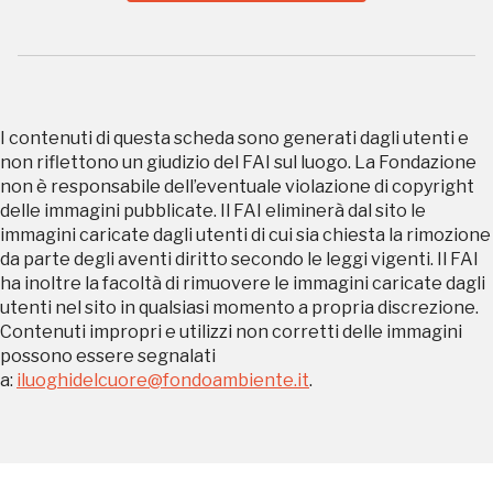
Museo Cappell
Sansevero
Napoli
I contenuti di questa scheda sono generati dagli utenti e
non riflettono un giudizio del FAI sul luogo. La Fondazione
Palazzo Strozzi
non è responsabile dell’eventuale violazione di copyright
Ingresso gratuito
Firenze
delle immagini pubblicate. Il FAI eliminerà dal sito le
immagini caricate dagli utenti di cui sia chiesta la rimozione
nei Beni FAI tutto l'anno
da parte degli aventi diritto secondo le leggi vigenti. Il FAI
Gallerie d’Itali
ha inoltre la facoltà di rimuovere le immagini caricate dagli
Milano
utenti nel sito in qualsiasi momento a propria discrezione.
Gratis
Contenuti impropri e utilizzi non corretti delle immagini
possono essere segnalati
a:
iluoghidelcuore@fondoambiente.it
.