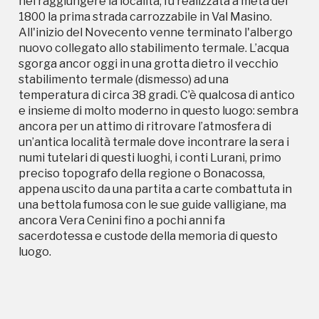
nel raggiungere la località, fu realizzata a metà del
una bettola fumosa con le sue guide valligiane, ma
1800 la prima strada carrozzabile in Val Masino.
ancora Vera Cenini fino a pochi anni fa
All'inizio del Novecento venne terminato l'albergo
sacerdotessa e custode della memoria di questo
nuovo collegato allo stabilimento termale. L’acqua
luogo.
sgorga ancor oggi in una grotta dietro il vecchio
stabilimento termale (dismesso) ad una
temperatura di circa 38 gradi. C’è qualcosa di antico
e insieme di molto moderno in questo luogo: sembra
ancora per un attimo di ritrovare l’atmosfera di
un’antica località termale dove incontrare la sera i
numi tutelari di questi luoghi, i conti Lurani, primo
preciso topografo della regione o Bonacossa,
Campagne in corso in questo
appena uscito da una partita a carte combattuta in
una bettola fumosa con le sue guide valligiane, ma
luogo
ancora Vera Cenini fino a pochi anni fa
sacerdotessa e custode della memoria di questo
luogo.