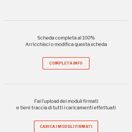
Registrati alla newsletter
Accedi alle informazioni per te più interessanti,
a quelle inerenti i luoghi più vicini e gli eventi
organizzati
Scheda completa al
100
%
Arricchisci o modifica questa scheda
COMPLETA INFO
REGISTRATI
Regalati 365 giorni di arte e cultura nell'Italia
più bella, risparmiando.
Fai l'upload dei moduli firmati
e tieni traccia di tutti i caricamenti effettuati
ISCRIVITI AL FAI
CARICA I MODULI FIRMATI
Scopri tutte le opportunità riservate agli iscritti