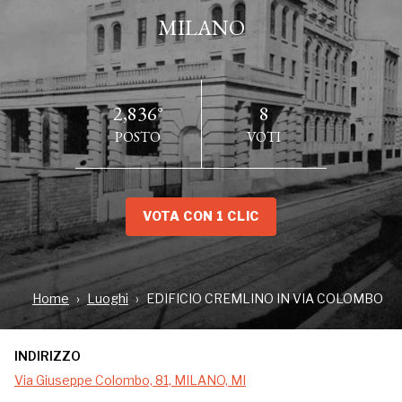
MILANO
2,836°
8
POSTO
VOTI
VOTA CON 1 CLIC
INDIRIZZO
Via Giuseppe Colombo, 81, MILANO, MI
Home
Luoghi
EDIFICIO CREMLINO IN VIA COLOMBO
INDIRIZZO
In zona Città Studi c’è un palazzo oramai nascosto
Via Giuseppe Colombo, 81, MILANO, MI
tra i folti alberi di Via Giuseppe Colombo e i palazzi