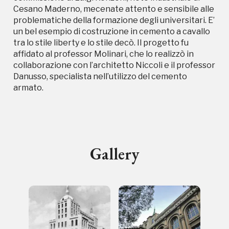
Cesano Maderno, mecenate attento e sensibile alle
problematiche della formazione degli universitari. E’
un bel esempio di costruzione in cemento a cavallo
Campagne in corso in questo
tra lo stile liberty e lo stile decò. Il progetto fu
affidato al professor Molinari, che lo realizzò in
luogo
collaborazione con l’architetto Niccoli e il professor
Danusso, specialista nell’utilizzo del cemento
armato.
Gallery
I Luoghi del Cuore
Storico campagne in questo