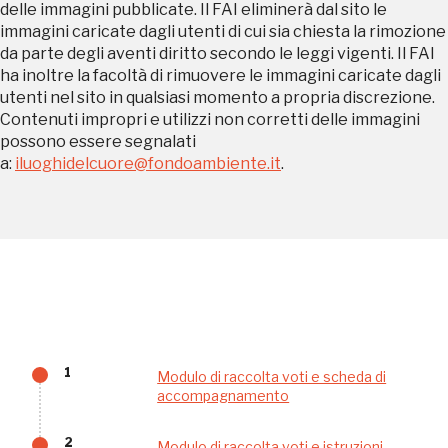
Ingresso gratuito
Firenze
delle immagini pubblicate. Il FAI eliminerà dal sito le
immagini caricate dagli utenti di cui sia chiesta la rimozione
nei Beni FAI tutto l'anno
da parte degli aventi diritto secondo le leggi vigenti. Il FAI
Gallerie d’Itali
ha inoltre la facoltà di rimuovere le immagini caricate dagli
Milano
utenti nel sito in qualsiasi momento a propria discrezione.
Gratis
Contenuti impropri e utilizzi non corretti delle immagini
possono essere segnalati
a:
iluoghidelcuore@fondoambiente.it
.
Tutto questo non
sarebbe possibile
1
Modulo di raccolta voti e scheda di
senza di te
accompagnamento
2
Modulo di raccolta voti e istruzioni