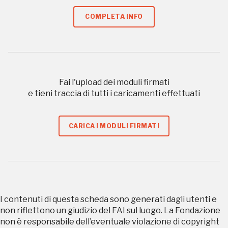
COMPLETA INFO
REGISTRATI
Regalati 365 giorni di arte e cultura nell'Italia
più bella, risparmiando.
Fai l'upload dei moduli firmati
e tieni traccia di tutti i caricamenti effettuati
ISCRIVITI AL FAI
CARICA I MODULI FIRMATI
Scopri tutte le opportunità riservate agli iscritti
Museo Cappell
Sansevero
Napoli
I contenuti di questa scheda sono generati dagli utenti e
non riflettono un giudizio del FAI sul luogo. La Fondazione
Palazzo Strozzi
non è responsabile dell’eventuale violazione di copyright