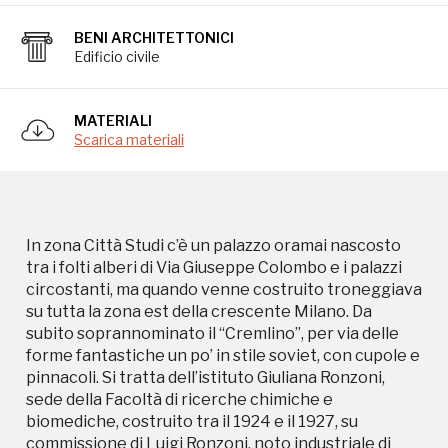
circostanti, ma quando venne costruito troneggiava
su tutta la zona est della crescente Milano. Da
BENI ARCHITETTONICI
subito soprannominato il “Cremlino”, per via delle
Edificio civile
forme fantastiche un po’ in stile soviet, con cupole e
pinnacoli. Si tratta dell’istituto Giuliana Ronzoni,
sede della Facoltà di ricerche chimiche e
MATERIALI
biomediche, costruito tra il 1924 e il 1927, su
Scarica materiali
commissione di Luigi Ronzoni, noto industriale di
Cesano Maderno, mecenate attento e sensibile alle
problematiche della formazione degli universitari. E’
un bel esempio di costruzione in cemento a cavallo
In zona Città Studi c’è un palazzo oramai nascosto
tra lo stile liberty e lo stile decò. Il progetto fu
tra i folti alberi di Via Giuseppe Colombo e i palazzi
affidato al professor Molinari, che lo realizzò in
circostanti, ma quando venne costruito troneggiava
collaborazione con l’architetto Niccoli e il professor
su tutta la zona est della crescente Milano. Da
Danusso, specialista nell’utilizzo del cemento
subito soprannominato il “Cremlino”, per via delle
armato.
forme fantastiche un po’ in stile soviet, con cupole e
pinnacoli. Si tratta dell’istituto Giuliana Ronzoni,
sede della Facoltà di ricerche chimiche e
biomediche, costruito tra il 1924 e il 1927, su
commissione di Luigi Ronzoni, noto industriale di