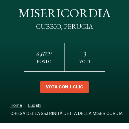
MISERICORDIA
MISERICORDIA
GUBBIO, PERUGIA
GUBBIO, PERUGIA
6,672°
3
POSTO
VOTI
VOTA CON 1 CLIC
INDIRIZZO
Home
Luoghi
Via Baldassini, GUBBIO, PG
CHIESA DELLA SS.TRINITÀ DETTA DELLA MISERICORDIA