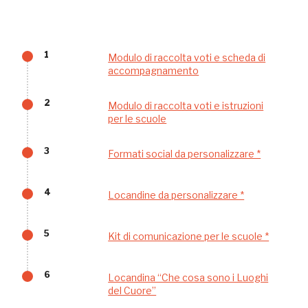
Museo Cappell
1
Modulo di raccolta voti e scheda di
Sansevero
accompagnamento
Napoli
2
Modulo di raccolta voti e istruzioni
per le scuole
Palazzo Strozzi
Ingresso gratuito
Firenze
3
Formati social da personalizzare *
nei Beni FAI tutto l'anno
Gallerie d’Itali
4
Locandine da personalizzare *
Milano
Gratis
5
Kit di comunicazione per le scuole *
6
Locandina “Che cosa sono i Luoghi
del Cuore”