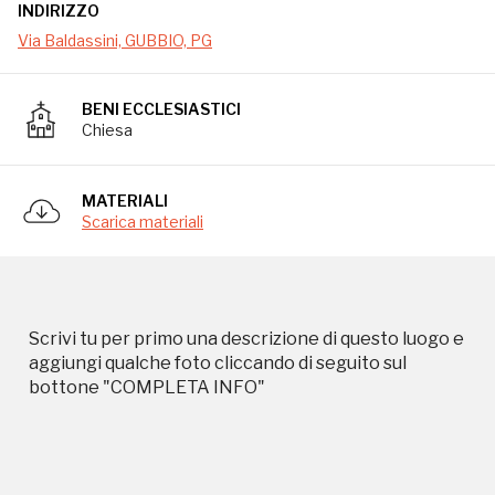
INDIRIZZO
Via Baldassini, GUBBIO, PG
BENI ECCLESIASTICI
Chiesa
MATERIALI
Campagne in corso in questo
Scarica materiali
luogo
Scrivi tu per primo una descrizione di questo luogo e
aggiungi qualche foto cliccando di seguito sul
bottone "COMPLETA INFO"
I Luoghi del Cuore