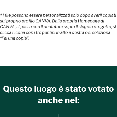
Tutto questo non
*
I file possono essere personalizzati solo dopo averli copiati
sul proprio profilo CANVA. Dalla propria Homepage di
sarebbe possibile
CANVA, si passa con il puntatore sopra il singolo progetto, si
clicca l’icona con i tre puntini in alto a destra e si seleziona
senza di te
“Fai una copia”.
FAI - FONDO PER L'AMBIENTE ITALIANO ETS - Via Carlo Foldi, 2 - 20135
Milano
Questo luogo è stato votato
Tel. 02 4676151 - Fax 02 48193631
P.I.: 04358650150 - C.F.: 80102030154 - PEC:
80102030154ri@legalmail.it
anche nel:
Fondazione nazionale senza scopo di lucro per la tutela e la valorizzazione
dell'arte, della natura e del paesaggio italiani.
Riconosciuta con DPR 941 del 3.12.1975 - Iscritta al RUNTS rep. n. 2092