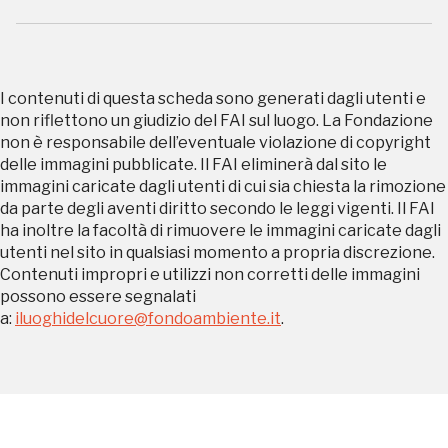
Registrati alla newsletter
Accedi alle informazioni per te più interessanti,
I contenuti di questa scheda sono generati dagli utenti e
a quelle inerenti i luoghi più vicini e gli eventi
non riflettono un giudizio del FAI sul luogo. La Fondazione
organizzati
non è responsabile dell’eventuale violazione di copyright
delle immagini pubblicate. Il FAI eliminerà dal sito le
immagini caricate dagli utenti di cui sia chiesta la rimozione
da parte degli aventi diritto secondo le leggi vigenti. Il FAI
ha inoltre la facoltà di rimuovere le immagini caricate dagli
REGISTRATI
utenti nel sito in qualsiasi momento a propria discrezione.
Contenuti impropri e utilizzi non corretti delle immagini
possono essere segnalati
Regalati 365 giorni di arte e cultura nell'Italia
a:
iluoghidelcuore@fondoambiente.it
.
più bella, risparmiando.
ISCRIVITI AL FAI
Scopri tutte le opportunità riservate agli iscritti