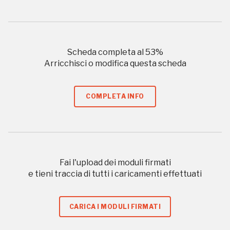
Storico campagne in questo
Scheda completa al
53
%
luogo
Arricchisci o modifica questa scheda
COMPLETA INFO
Giornate FAI di Primavera
I Luoghi del Cuore
Fai l'upload dei moduli firmati
e tieni traccia di tutti i caricamenti effettuati
2016
CARICA I MODULI FIRMATI
2016, 2018, 2020, 2022