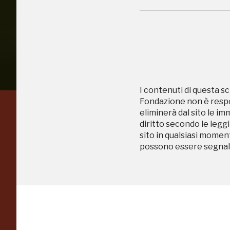
I contenuti di questa sc
Fondazione non è respon
eliminerà dal sito le im
Regalati 365 giorni di
diritto secondo le leggi
sito in qualsiasi momen
arte e cultura
possono essere segnala
nell'Italia più bella,
risparmiando.
ISCRIVITI AL FAI