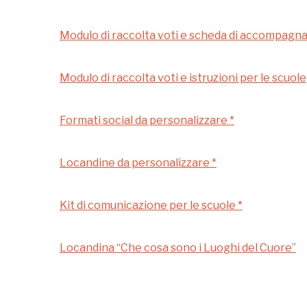
l'anno
Gallerie d’Itali
Modulo di raccolta voti e scheda di accompag
Gratis
Milano
Modulo di raccolta voti e istruzioni per le scuole
Formati social da personalizzare *
Locandine da personalizzare *
Kit di comunicazione per le scuole *
 questo non sarebbe possibile senza
Locandina “Che cosa sono i Luoghi del Cuore”