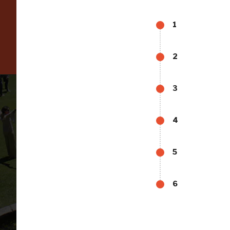
1
Scopri tutte le opportunità riservate agli iscritti
2
3
4
5
Tutto
6