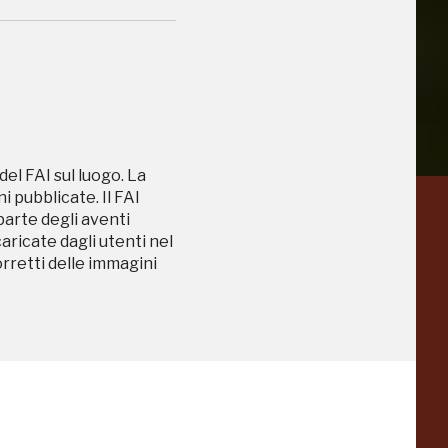
del FAI sul luogo. La
 pubblicate. Il FAI
 parte degli aventi
a
Pinacoteca
caricate dagli utenti nel
orretti delle immagini
Agnelli
-25%
-20%
Torino
Collezione
Peggy
-23%
-14%
Guggenheim