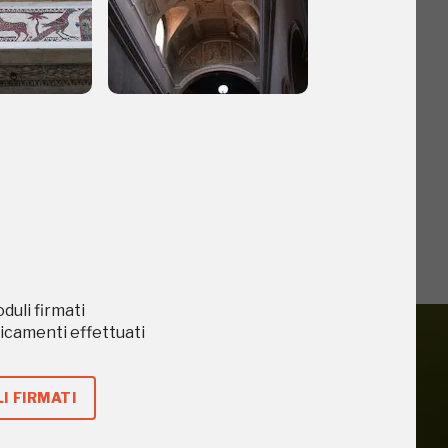
o
oduli firmati
caricamenti effettuati
I FIRMATI
iù vicini e gli