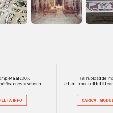
Storico campagne in questo luog
d'Autunno
uore
ompleta al
100
%
Fai l'upload dei m
modifica questa scheda
e tieni traccia di tutti i 
 2016, 2018, 2020, 2022
Registrati alla newsletter
LETA INFO
CARICA I MODUL
formazioni per te più interessanti, a quelle inerenti i luoghi p