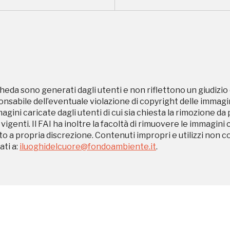
eventi organizzati
REGISTRATI
heda sono generati dagli utenti e non riflettono un giudizio 
sabile dell’eventuale violazione di copyright delle immagini
magini caricate dagli utenti di cui sia chiesta la rimozione da
Museo Cappell
 vigenti. Il FAI ha inoltre la facoltà di rimuovere le immagini 
to a propria discrezione. Contenuti impropri e utilizzi non c
Sansevero
ti a:
iluoghidelcuore@fondoambiente.it
.
Napoli
Ingresso
Palazzo Strozzi
gratuito
Firenze
nei Beni FAI tutto