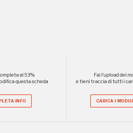
uore
, 2022
Registrati alla newsletter
ompleta al
53
%
Fai l'upload dei m
modifica questa scheda
e tieni traccia di tutti i 
formazioni per te più interessanti, a quelle inerenti i luoghi p
eventi organizzati
LETA INFO
CARICA I MODUL
REGISTRATI