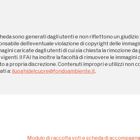
Museo Cappell
heda sono generati dagli utenti e non riflettono un giudizio 
Sansevero
sabile dell’eventuale violazione di copyright delle immagini
Napoli
magini caricate dagli utenti di cui sia chiesta la rimozione da
 vigenti. Il FAI ha inoltre la facoltà di rimuovere le immagini 
to a propria discrezione. Contenuti impropri e utilizzi non c
ti a:
iluoghidelcuore@fondoambiente.it
.
Ingresso
Palazzo Strozzi
gratuito
Firenze
nei Beni FAI tutto
l'anno
Gallerie d’Itali
Gratis
Milano
Modulo di raccolta voti e scheda di accompag