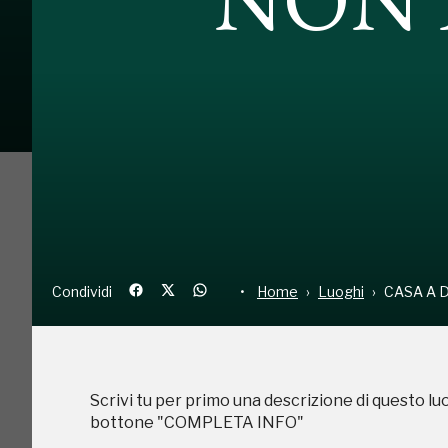
Condividi
Home
Luoghi
CA
Condividi
Home
Luoghi
CASA A 
Scrivi tu per primo una descrizione di questo lu
bottone "COMPLETA INFO"