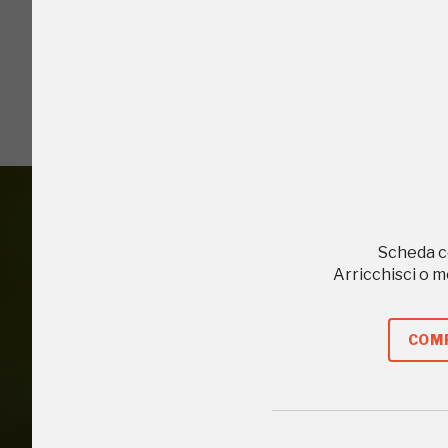
I Luoghi del C
2003, 2016, 2020
Scheda c
Arricchisci o 
Accedi alle in
COMP