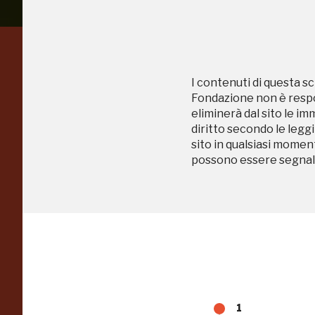
Regalati 365 giorni di
I contenuti di questa sc
arte e cultura
Fondazione non è respon
eliminerà dal sito le im
nell'Italia più bella,
diritto secondo le leggi
sito in qualsiasi momen
risparmiando.
possono essere segnala
ISCRIVITI AL FAI
Scopri tutte le opportunità riservate agli iscritti
1