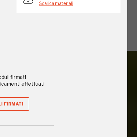
Scarica materiali
oduli firmati
caricamenti effettuati
iù vicini e gli
I FIRMATI