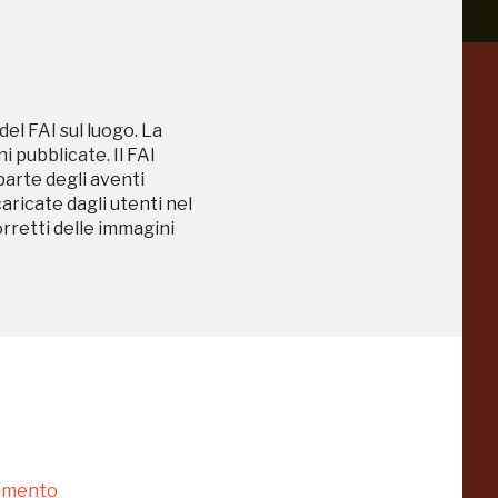
a
Pinacoteca
del FAI sul luogo. La
Agnelli
-25%
-20%
 pubblicate. Il FAI
Torino
 parte degli aventi
caricate dagli utenti nel
orretti delle immagini
Collezione
Peggy
-23%
-14%
Guggenheim
Venezia
a
-20%
namento