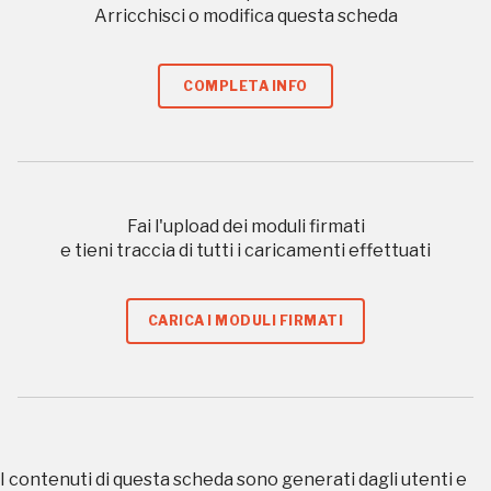
organizzati
Arricchisci o modifica questa scheda
COMPLETA INFO
REGISTRATI
Regalati 365 giorni di arte e cultura nell'Italia
Fai l'upload dei moduli firmati
più bella, risparmiando.
e tieni traccia di tutti i caricamenti effettuati
ISCRIVITI AL FAI
CARICA I MODULI FIRMATI
Scopri tutte le opportunità riservate agli iscritti
Museo Cappell
Sansevero
I contenuti di questa scheda sono generati dagli utenti e
Napoli