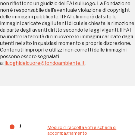
non riflettono un giudizio del FAI sul luogo. La Fondazione
non è responsabile dell’eventuale violazione di copyright
Palazzo Strozzi
delle immagini pubblicate. Il FAI eliminerà dal sito le
Ingresso gratuito
immagini caricate dagli utenti di cui sia chiesta la rimozione
Firenze
da parte degli aventi diritto secondo le leggi vigenti. Il FAI
nei Beni FAI tutto l'anno
ha inoltre la facoltà di rimuovere le immagini caricate dagli
utenti nel sito in qualsiasi momento a propria discrezione.
Gallerie d’Itali
Contenuti impropri e utilizzi non corretti delle immagini
Milano
Gratis
possono essere segnalati
a:
iluoghidelcuore@fondoambiente.it
.
Tutto questo non
sarebbe possibile
1
Modulo di raccolta voti e scheda di
accompagnamento