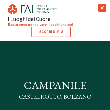
search
I Luoghi del Cuore
Basta poco per salvare i luoghi che ami
SCOPRI DI PIÙ
CAMPANILE
CASTELROTTO, BOLZANO
CAMPANILE
CASTELROTTO, BOLZANO