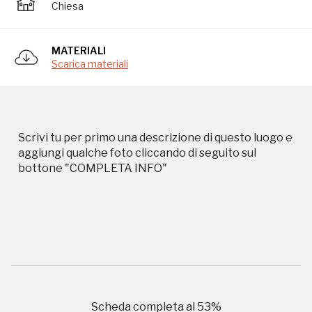
Chiesa
Storico campagne in questo
MATERIALI
luogo
Scarica materiali
I Luoghi del Cuore
Scrivi tu per primo una descrizione di questo luogo e
aggiungi qualche foto cliccando di seguito sul
bottone "COMPLETA INFO"
2012, 2016, 2018, 2020, 2022
Registrati alla newsletter
Accedi alle informazioni per te più interessanti,
a quelle inerenti i luoghi più vicini e gli eventi
Scheda completa al
53
%