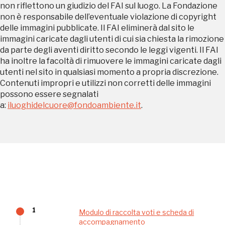
non riflettono un giudizio del FAI sul luogo. La Fondazione
non è responsabile dell’eventuale violazione di copyright
Palazzo Strozzi
delle immagini pubblicate. Il FAI eliminerà dal sito le
Ingresso gratuito
immagini caricate dagli utenti di cui sia chiesta la rimozione
Firenze
da parte degli aventi diritto secondo le leggi vigenti. Il FAI
nei Beni FAI tutto l'anno
ha inoltre la facoltà di rimuovere le immagini caricate dagli
utenti nel sito in qualsiasi momento a propria discrezione.
Gallerie d’Itali
Contenuti impropri e utilizzi non corretti delle immagini
Milano
Gratis
possono essere segnalati
a:
iluoghidelcuore@fondoambiente.it
.
Tutto questo non
sarebbe possibile
1
Modulo di raccolta voti e scheda di
accompagnamento