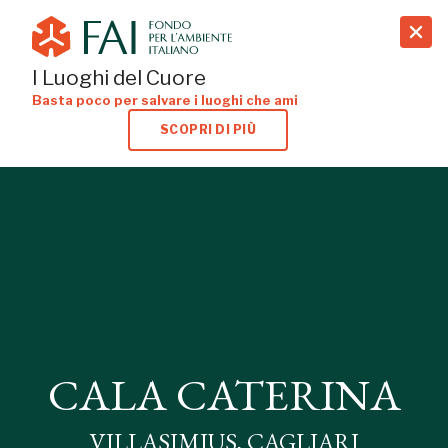
search
I Luoghi del Cuore
Basta poco per salvare i luoghi che ami
SCOPRI DI PIÙ
CALA CATERINA
VILLASIMIUS, CAGLIARI
CALA CATERINA
VILLASIMIUS, CAGLIARI