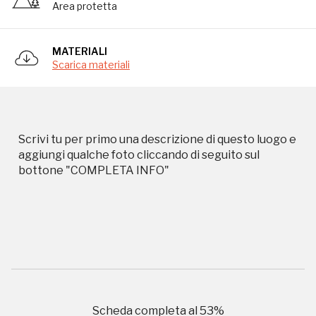
Area protetta
Storico campagne in questo
MATERIALI
luogo
Scarica materiali
I Luoghi del Cuore
Scrivi tu per primo una descrizione di questo luogo e
aggiungi qualche foto cliccando di seguito sul
bottone "COMPLETA INFO"
2010, 2014, 2016, 2018, 2020, 2022
Registrati alla newsletter
Accedi alle informazioni per te più interessanti,
a quelle inerenti i luoghi più vicini e gli eventi
Scheda completa al
53
%