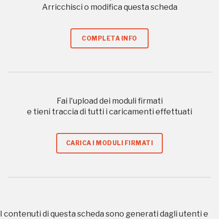
organizzati
Arricchisci o modifica questa scheda
COMPLETA INFO
REGISTRATI
Regalati 365 giorni di arte e cultura nell'Italia
Fai l'upload dei moduli firmati
più bella, risparmiando.
e tieni traccia di tutti i caricamenti effettuati
ISCRIVITI AL FAI
CARICA I MODULI FIRMATI
Scopri tutte le opportunità riservate agli iscritti
Museo Cappell
Sansevero
I contenuti di questa scheda sono generati dagli utenti e
Napoli