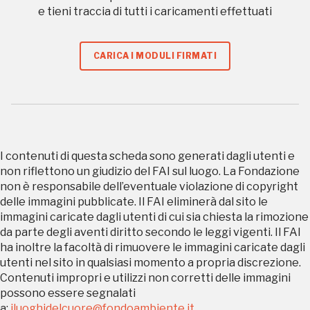
e tieni traccia di tutti i caricamenti effettuati
CARICA I MODULI FIRMATI
Tutto questo non
sarebbe possibile
senza di te
I contenuti di questa scheda sono generati dagli utenti e
non riflettono un giudizio del FAI sul luogo. La Fondazione
non è responsabile dell’eventuale violazione di copyright
delle immagini pubblicate. Il FAI eliminerà dal sito le
immagini caricate dagli utenti di cui sia chiesta la rimozione
da parte degli aventi diritto secondo le leggi vigenti. Il FAI
ha inoltre la facoltà di rimuovere le immagini caricate dagli
FAI - FONDO PER L'AMBIENTE ITALIANO ETS - Via Carlo Foldi, 2 - 20135
utenti nel sito in qualsiasi momento a propria discrezione.
Milano
Contenuti impropri e utilizzi non corretti delle immagini
Tel. 02 4676151 - Fax 02 48193631
possono essere segnalati
P.I.: 04358650150 - C.F.: 80102030154 - PEC:
80102030154ri@legalmail.it
a:
iluoghidelcuore@fondoambiente.it
.