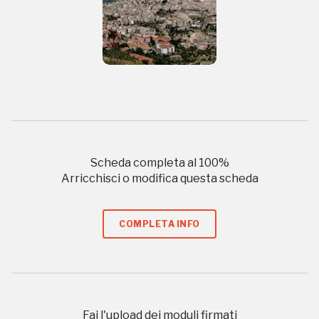
ISCRIVITI AL FAI
Scopri tutte le opportunità riservate agli iscritti
Museo Cappell
Sansevero
Napoli
Scheda completa al
100
%
Arricchisci o modifica questa scheda
Palazzo Strozzi
Ingresso gratuito
Firenze
nei Beni FAI tutto l'anno
COMPLETA INFO
Gallerie d’Itali
Milano
Gratis
Fai l'upload dei moduli firmati