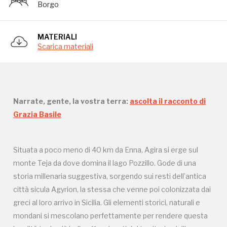
Borgo
località tra le più belle affascinanti del territorio
siciliano.
MATERIALI
Scarica materiali
Narrate, gente, la vostra terra:
ascolta il racconto di
Grazia Basile
Storico campagne in questo
luogo
Situata a poco meno di 40 km da Enna, Agira si erge sul
monte Teja da dove domina il lago Pozzillo. Gode di una
storia millenaria suggestiva, sorgendo sui resti dell’antica
città sicula Agyrion, la stessa che venne poi colonizzata dai
I Luoghi del Cuore
greci al loro arrivo in Sicilia. Gli elementi storici, naturali e
mondani si mescolano perfettamente per rendere questa