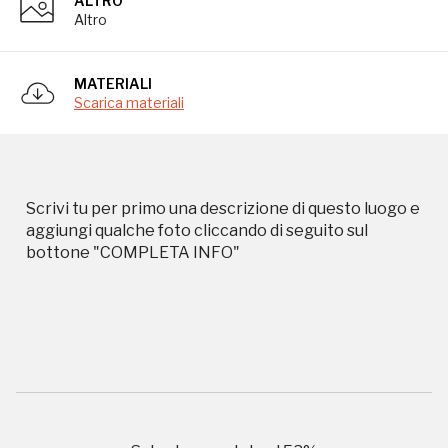
ALTRO
Altro
MATERIALI
Scarica materiali
Campagne in corso in questo
Scrivi tu per primo una descrizione di questo luogo e
aggiungi qualche foto cliccando di seguito sul
luogo
bottone "COMPLETA INFO"
I Luoghi del Cuore