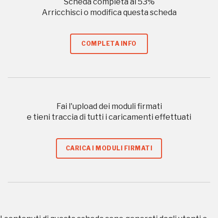
Scheda completa al
53
%
Arricchisci o modifica questa scheda
COMPLETA INFO
Registrati alla newsletter
Accedi alle informazioni per te più interessanti,
a quelle inerenti i luoghi più vicini e gli eventi
Fai l'upload dei moduli firmati
organizzati
e tieni traccia di tutti i caricamenti effettuati
CARICA I MODULI FIRMATI
REGISTRATI
Regalati 365 giorni di arte e cultura nell'Italia