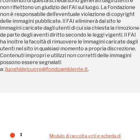
I contenuti di questa scheda sono generati dagli utenti e
più bella, risparmiando.
non riflettono un giudizio del FAI sul luogo. La Fondazione
non è responsabile dell’eventuale violazione di copyright
delle immagini pubblicate. Il FAI eliminerà dal sito le
ISCRIVITI AL FAI
immagini caricate dagli utenti di cui sia chiesta la rimozione
da parte degli aventi diritto secondo le leggi vigenti. Il FAI
Scopri tutte le opportunità riservate agli iscritti
ha inoltre la facoltà di rimuovere le immagini caricate dagli
utenti nel sito in qualsiasi momento a propria discrezione.
Contenuti impropri e utilizzi non corretti delle immagini
Museo Cappell
possono essere segnalati
Sansevero
a:
iluoghidelcuore@fondoambiente.it
.
Napoli
Palazzo Strozzi
Ingresso gratuito
Firenze
nei Beni FAI tutto l'anno
Gallerie d’Itali
Milano
Gratis
1
Modulo di raccolta voti e scheda di