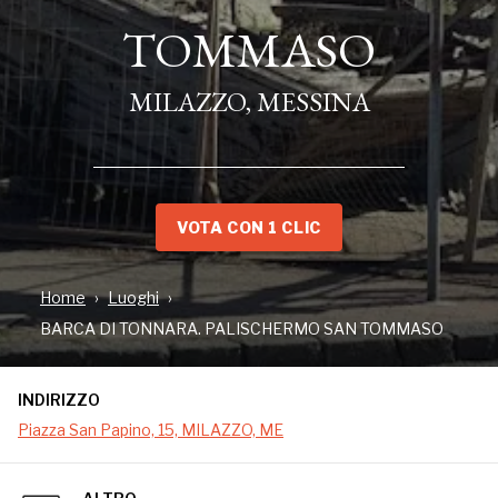
TOMMASO
TOMMASO
MILAZZO, MESSINA
MILAZZO, MESSINA
VOTA CON 1 CLIC
Home
Luoghi
BARCA DI TONNARA. PALISCHERMO SAN TOMMASO
INDIRIZZO
INDIRIZZO
Piazza San Papino, 15, MILAZZO, ME
Piazza San Papino, 15, MILAZZO, ME