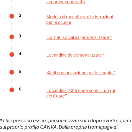
accompagnamento
2
Modulo di raccolta voti e istruzioni
per le scuole
3
Formati social da personalizzare *
Tutto questo non
4
Locandine da personalizzare *
sarebbe possibile
senza di te
5
Kit di comunicazione per le scuole *
6
Locandina “Che cosa sono i Luoghi
del Cuore”
*
I file possono essere personalizzati solo dopo averli copiati
FAI - FONDO PER L'AMBIENTE ITALIANO ETS - Via Carlo Foldi, 2 - 20135
Milano
sul proprio profilo CANVA. Dalla propria Homepage di
Tel. 02 4676151 - Fax 02 48193631