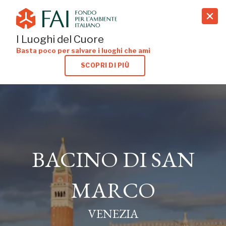
search
I Luoghi del Cuore
Basta poco per salvare i luoghi che ami
SCOPRI DI PIÙ
BACINO DI SAN
BACINO DI SAN
MARCO
MARCO
VENEZIA
VENEZIA