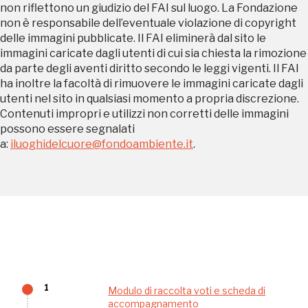
non riflettono un giudizio del FAI sul luogo. La Fondazione
non è responsabile dell’eventuale violazione di copyright
delle immagini pubblicate. Il FAI eliminerà dal sito le
immagini caricate dagli utenti di cui sia chiesta la rimozione
REGISTRATI
da parte degli aventi diritto secondo le leggi vigenti. Il FAI
ha inoltre la facoltà di rimuovere le immagini caricate dagli
utenti nel sito in qualsiasi momento a propria discrezione.
Contenuti impropri e utilizzi non corretti delle immagini
Regalati 365 giorni di arte e cultura nell'Italia
possono essere segnalati
più bella, risparmiando.
a:
iluoghidelcuore@fondoambiente.it
.
ISCRIVITI AL FAI
Scopri tutte le opportunità riservate agli iscritti
Museo Cappell
Sansevero
1
Modulo di raccolta voti e scheda di
Napoli
accompagnamento