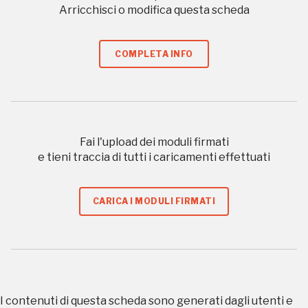
Arricchisci o modifica questa scheda
Storico campagne in questo
luogo
COMPLETA INFO
I Luoghi del Cuore
Fai l'upload dei moduli firmati
e tieni traccia di tutti i caricamenti effettuati
CARICA I MODULI FIRMATI
2014, 2016, 2018, 2020, 2022
Registrati alla newsletter
Accedi alle informazioni per te più interessanti,
a quelle inerenti i luoghi più vicini e gli eventi
organizzati
I contenuti di questa scheda sono generati dagli utenti e