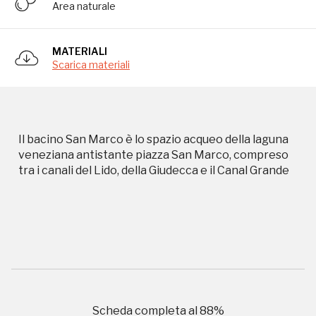
Area naturale
MATERIALI
Scarica materiali
Campagne in corso in questo
luogo
Il bacino San Marco è lo spazio acqueo della laguna
veneziana antistante piazza San Marco, compreso
tra i canali del Lido, della Giudecca e il Canal Grande
I Luoghi del Cuore
Scheda completa al
88
%