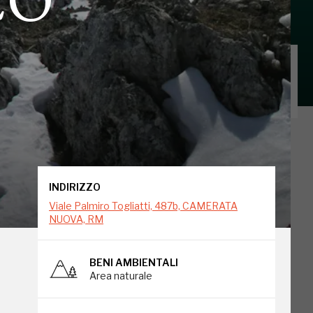
INDIRIZZO
Viale Palmiro Togliatti, 487b, CAMERATA
NUOVA, RM
INDIRIZZO
Viale Palmiro Togliatti, 487b, CAMERATA
NUOVA, RM
BENI AMBIENTALI
Area naturale