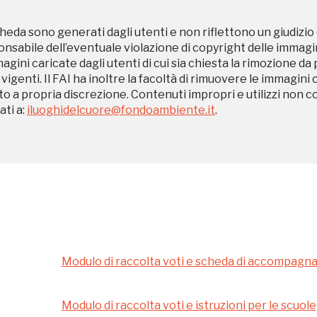
Museo Cappell
heda sono generati dagli utenti e non riflettono un giudizio 
Sansevero
sabile dell’eventuale violazione di copyright delle immagini
Napoli
magini caricate dagli utenti di cui sia chiesta la rimozione da
 vigenti. Il FAI ha inoltre la facoltà di rimuovere le immagini 
to a propria discrezione. Contenuti impropri e utilizzi non c
Ingresso
ti a:
iluoghidelcuore@fondoambiente.it
.
Palazzo Strozzi
gratuito
Firenze
nei Beni FAI tutto
l'anno
Gallerie d’Itali
Gratis
Milano
Modulo di raccolta voti e scheda di accompag
Modulo di raccolta voti e istruzioni per le scuole