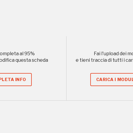
, 2018, 2020, 2022
Registrati alla newsletter
ompleta al
95
%
Fai l'upload dei m
modifica questa scheda
e tieni traccia di tutti i 
formazioni per te più interessanti, a quelle inerenti i luoghi p
eventi organizzati
LETA INFO
CARICA I MODUL
REGISTRATI