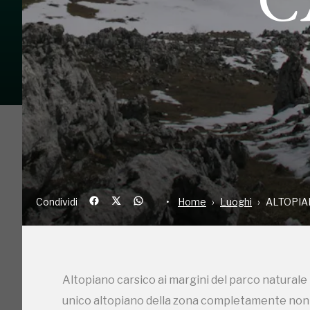
Condividi
Home
Luoghi
AL
Altopiano carsico ai margini del parco naturale 
unico altopiano della zona completamente non ur
'80.....una meraviglia da difendere a due passi d
Condividi
Home
Luoghi
ALTOPIA
Altopiano carsico ai margini del parco naturale 
unico altopiano della zona completamente non ur