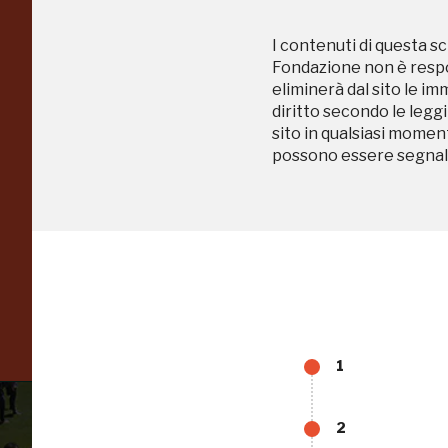
Regalati 365 giorni di
I contenuti di questa sc
arte e cultura
Fondazione non è respon
eliminerà dal sito le im
nell'Italia più bella,
diritto secondo le leggi
sito in qualsiasi momen
risparmiando.
possono essere segnala
ISCRIVITI AL FAI
Scopri tutte le opportunità riservate agli iscritti
1
2