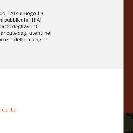
a
Pinacoteca
del FAI sul luogo. La
Agnelli
-25%
-20%
 pubblicate. Il FAI
Torino
 parte degli aventi
caricate dagli utenti nel
orretti delle immagini
Collezione
Peggy
-23%
-14%
Guggenheim
Venezia
a
-20%
namento