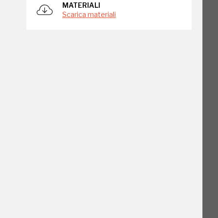
MATERIALI
Scarica materiali
go
o