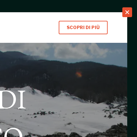
search
SCOPRI DI PIÙ
DI
CO