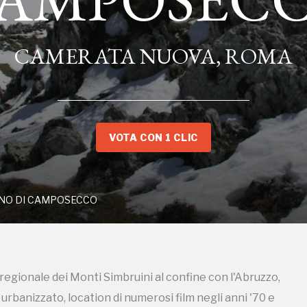
CAMERATA NUOVA, ROMA
TOPIANO DI CAMPOSECCO
VOTA CON 1 CLIC
regionale dei Monti Simbruini al confine con l'Abruzzo,
banizzato, location di numerosi film negli anni '70 e
a Roma
NO DI CAMPOSECCO
regionale dei Monti Simbruini al confine con l'Abruzzo,
banizzato, location di numerosi film negli anni '70 e