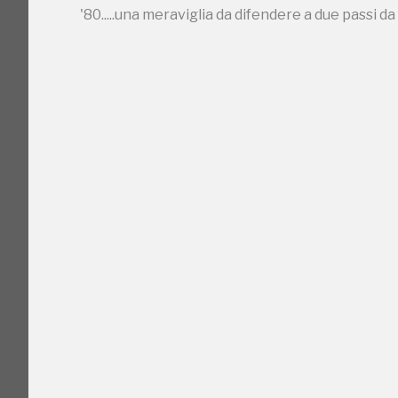
'80.....una meraviglia da difendere a due passi d
C
I Luoghi del C