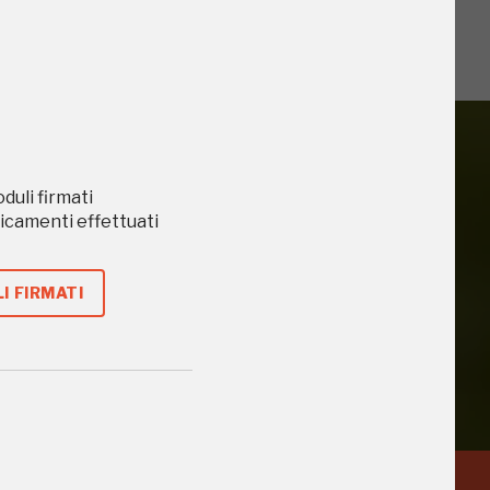
oduli firmati
caricamenti effettuati
iù vicini e gli
I FIRMATI