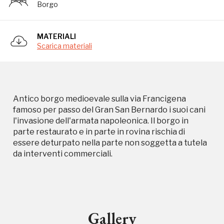
Borgo
da interventi commerciali.
MATERIALI
Scarica materiali
Antico borgo medioevale sulla via Francigena
Storico campagne in questo
famoso per passo del Gran San Bernardo i suoi cani
l'invasione dell'armata napoleonica. Il borgo in
luogo
parte restaurato e in parte in rovina rischia di
essere deturpato nella parte non soggetta a tutela
da interventi commerciali.
I Luoghi del Cuore
Gallery