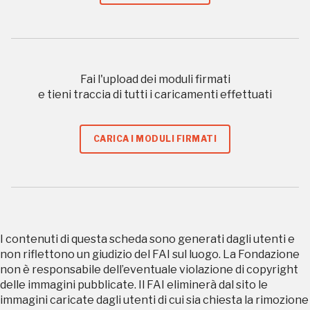
Scopri tutte le opportunità riservate agli iscritti
Museo Cappell
Fai l'upload dei moduli firmati
Sansevero
e tieni traccia di tutti i caricamenti effettuati
Napoli
CARICA I MODULI FIRMATI
Palazzo Strozzi
Ingresso gratuito
Firenze
nei Beni FAI tutto l'anno
Gallerie d’Itali
Milano
Gratis
I contenuti di questa scheda sono generati dagli utenti e
non riflettono un giudizio del FAI sul luogo. La Fondazione
non è responsabile dell’eventuale violazione di copyright
delle immagini pubblicate. Il FAI eliminerà dal sito le
immagini caricate dagli utenti di cui sia chiesta la rimozione