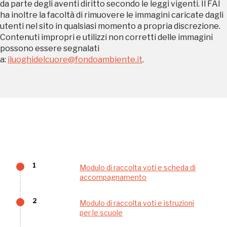
da parte degli aventi diritto secondo le leggi vigenti. Il FAI
ha inoltre la facoltà di rimuovere le immagini caricate dagli
utenti nel sito in qualsiasi momento a propria discrezione.
Contenuti impropri e utilizzi non corretti delle immagini
Tutto questo non
possono essere segnalati
a:
iluoghidelcuore@fondoambiente.it
.
sarebbe possibile
senza di te
1
Modulo di raccolta voti e scheda di
FAI - FONDO PER L'AMBIENTE ITALIANO ETS - Via Carlo Foldi, 2 - 20135
accompagnamento
Milano
Tel. 02 4676151 - Fax 02 48193631
2
Modulo di raccolta voti e istruzioni
P.I.: 04358650150 - C.F.: 80102030154 - PEC:
80102030154ri@legalmail.it
per le scuole
Fondazione nazionale senza scopo di lucro per la tutela e la valorizzazione