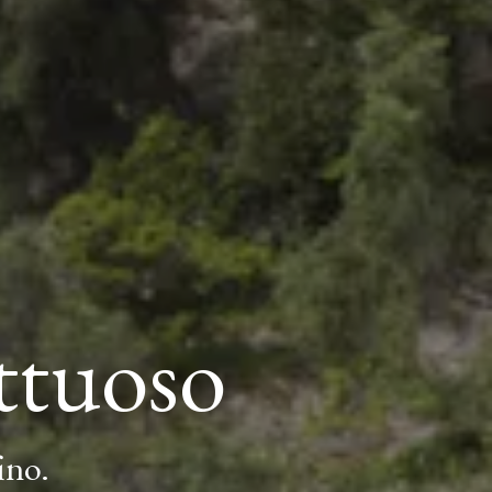
ttuoso
ino.