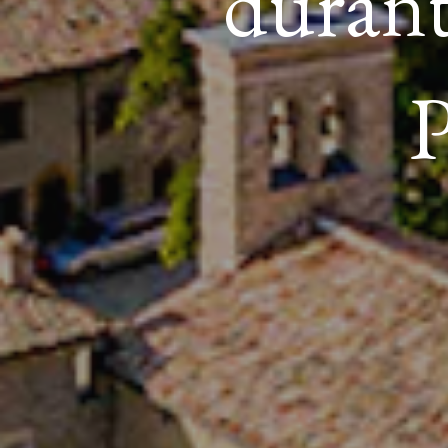
durant
P