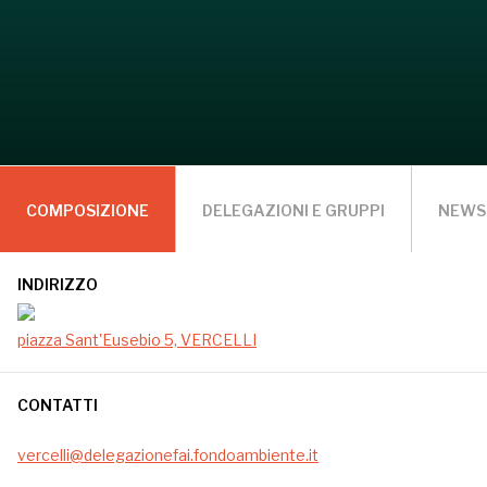
COMPOSIZIONE
DELEGAZIONI E GRUPPI
NEWS
INDIRIZZO
piazza Sant'Eusebio 5, VERCELLI
CONTATTI
vercelli@delegazionefai.fondoambiente.it