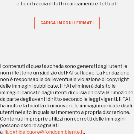
e tieni traccia di tutti i caricamenti effettuati
sarebbe possibile
senza di te
CARICA I MODULI FIRMATI
I contenuti di questa scheda sono generati dagli utenti e
FAI - FONDO PER L'AMBIENTE ITALIANO ETS - Via Carlo Foldi, 2 - 20135
non riflettono un giudizio del FAI sul luogo. La Fondazione
Milano
non è responsabile dell’eventuale violazione di copyright
Tel. 02 4676151 - Fax 02 48193631
delle immagini pubblicate. Il FAI eliminerà dal sito le
P.I.: 04358650150 - C.F.: 80102030154 - PEC:
80102030154ri@legalmail.it
immagini caricate dagli utenti di cui sia chiesta la rimozione
da parte degli aventi diritto secondo le leggi vigenti. Il FAI
Fondazione nazionale senza scopo di lucro per la tutela e la valorizzazione
dell'arte, della natura e del paesaggio italiani.
ha inoltre la facoltà di rimuovere le immagini caricate dagli
Riconosciuta con DPR 941 del 3.12.1975 - Iscritta al RUNTS rep. n. 2092
utenti nel sito in qualsiasi momento a propria discrezione.
Contenuti impropri e utilizzi non corretti delle immagini
possono essere segnalati
a:
iluoghidelcuore@fondoambiente.it
.