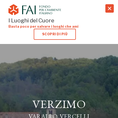
search
I Luoghi del Cuore
Basta poco per salvare i luoghi che ami
SCOPRI DI PIÙ
VERZIMO
VARALLO, VERCELLI
VERZIMO
VARALLO, VERCELLI