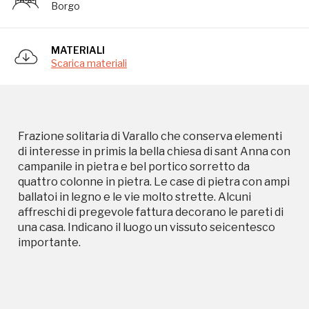
Borgo
importante.
MATERIALI
Scarica materiali
Frazione solitaria di Varallo che conserva elementi
Campagne in corso in questo
di interesse in primis la bella chiesa di sant Anna con
campanile in pietra e bel portico sorretto da
luogo
quattro colonne in pietra. Le case di pietra con ampi
ballatoi in legno e le vie molto strette. Alcuni
affreschi di pregevole fattura decorano le pareti di
una casa. Indicano il luogo un vissuto seicentesco
importante.
I Luoghi del Cuore