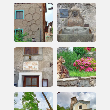
Accedi alle informazioni per te più interessanti,
a quelle inerenti i luoghi più vicini e gli eventi
organizzati
REGISTRATI
Regalati 365 giorni di arte e cultura nell'Italia
più bella, risparmiando.
ISCRIVITI AL FAI
Scopri tutte le opportunità riservate agli iscritti