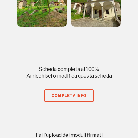
Museo Cappell
Sansevero
Napoli
Palazzo Strozzi
Ingresso gratuito
Firenze
nei Beni FAI tutto l'anno
Gallerie d’Itali
Scheda completa al
100
%
Milano
Gratis
Arricchisci o modifica questa scheda
COMPLETA INFO
Tutto questo non
Fai l'upload dei moduli firmati