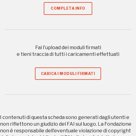
Tutto questo non
COMPLETA INFO
sarebbe possibile
senza di te
Fai l'upload dei moduli firmati
e tieni traccia di tutti i caricamenti effettuati
CARICA I MODULI FIRMATI
FAI - FONDO PER L'AMBIENTE ITALIANO ETS - Via Carlo Foldi, 2 - 20135
Milano
Tel. 02 4676151 - Fax 02 48193631
P.I.: 04358650150 - C.F.: 80102030154 - PEC:
80102030154ri@legalmail.it
Fondazione nazionale senza scopo di lucro per la tutela e la valorizzazione
dell'arte, della natura e del paesaggio italiani.
I contenuti di questa scheda sono generati dagli utenti e
Riconosciuta con DPR 941 del 3.12.1975 - Iscritta al RUNTS rep. n. 2092
non riflettono un giudizio del FAI sul luogo. La Fondazione
non è responsabile dell’eventuale violazione di copyright