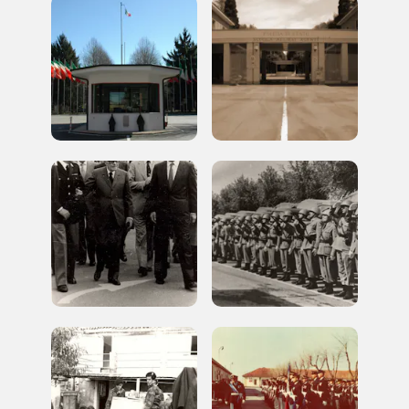
Accedi alle informazioni per te più interessanti,
a quelle inerenti i luoghi più vicini e gli eventi
organizzati
REGISTRATI
Regalati 365 giorni di arte e cultura nell'Italia
più bella, risparmiando.
ISCRIVITI AL FAI
Scopri tutte le opportunità riservate agli iscritti