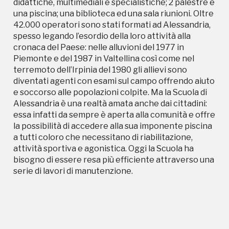
didattiche, multimediali e specialistiche; 2 palestre e
attività sportiva e agonistica. Oggi la Scuola ha
una piscina; una biblioteca ed una sala riunioni. Oltre
bisogno di essere resa più efficiente attraverso una
42.000 operatori sono stati formati ad Alessandria,
serie di lavori di manutenzione.
spesso legando l’esordio della loro attività alla
cronaca del Paese: nelle alluvioni del 1977 in
Piemonte e del 1987 in Valtellina così come nel
terremoto dell’Irpinia del 1980 gli allievi sono
diventati agenti con esami sul campo offrendo aiuto
e soccorso alle popolazioni colpite. Ma la Scuola di
Alessandria è una realtà amata anche dai cittadini:
essa infatti da sempre è aperta alla comunità e offre
Campagne in corso in questo
la possibilità di accedere alla sua imponente piscina
a tutti coloro che necessitano di riabilitazione,
luogo
attività sportiva e agonistica. Oggi la Scuola ha
bisogno di essere resa più efficiente attraverso una
serie di lavori di manutenzione.