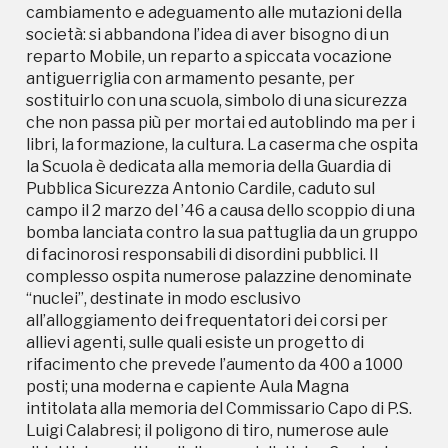
cambiamento e adeguamento alle mutazioni della
“nuclei”, destinate in modo esclusivo
società: si abbandona l’idea di aver bisogno di un
all’alloggiamento dei frequentatori dei corsi per
reparto Mobile, un reparto a spiccata vocazione
allievi agenti, sulle quali esiste un progetto di
antiguerriglia con armamento pesante, per
rifacimento che prevede l’aumento da 400 a 1000
sostituirlo con una scuola, simbolo di una sicurezza
posti; una moderna e capiente Aula Magna
che non passa più per mortai ed autoblindo ma per i
intitolata alla memoria del Commissario Capo di P.S.
libri, la formazione, la cultura. La caserma che ospita
Luigi Calabresi; il poligono di tiro, numerose aule
la Scuola è dedicata alla memoria della Guardia di
didattiche, multimediali e specialistiche; 2 palestre e
Pubblica Sicurezza Antonio Cardile, caduto sul
una piscina; una biblioteca ed una sala riunioni. Oltre
campo il 2 marzo del ’46 a causa dello scoppio di una
42.000 operatori sono stati formati ad Alessandria,
bomba lanciata contro la sua pattuglia da un gruppo
spesso legando l’esordio della loro attività alla
di facinorosi responsabili di disordini pubblici. Il
cronaca del Paese: nelle alluvioni del 1977 in
complesso ospita numerose palazzine denominate
Piemonte e del 1987 in Valtellina così come nel
“nuclei”, destinate in modo esclusivo
terremoto dell’Irpinia del 1980 gli allievi sono
all’alloggiamento dei frequentatori dei corsi per
diventati agenti con esami sul campo offrendo aiuto
allievi agenti, sulle quali esiste un progetto di
e soccorso alle popolazioni colpite. Ma la Scuola di
rifacimento che prevede l’aumento da 400 a 1000
Alessandria è una realtà amata anche dai cittadini:
posti; una moderna e capiente Aula Magna
essa infatti da sempre è aperta alla comunità e offre
intitolata alla memoria del Commissario Capo di P.S.
la possibilità di accedere alla sua imponente piscina
Luigi Calabresi; il poligono di tiro, numerose aule
a tutti coloro che necessitano di riabilitazione,