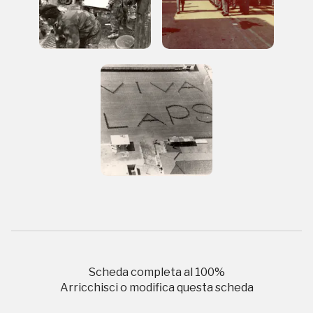
Museo Cappell
Sansevero
Napoli
Palazzo Strozzi
Ingresso gratuito
Firenze
nei Beni FAI tutto l'anno
Gallerie d’Itali
Milano
Gratis
Scheda completa al
100
%
Arricchisci o modifica questa scheda