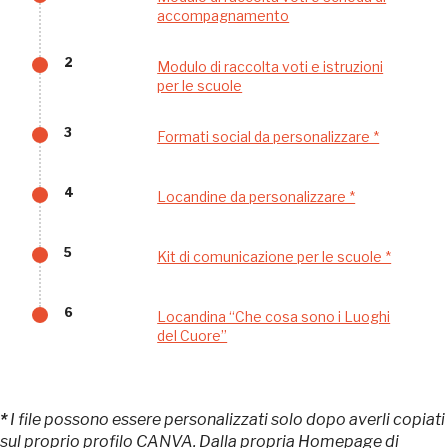
accompagnamento
2
Modulo di raccolta voti e istruzioni
per le scuole
3
Formati social da personalizzare *
Tutto questo non
4
Locandine da personalizzare *
sarebbe possibile
5
Kit di comunicazione per le scuole *
senza di te
6
Locandina “Che cosa sono i Luoghi
del Cuore”
*
I file possono essere personalizzati solo dopo averli copiati
sul proprio profilo CANVA. Dalla propria Homepage di
FAI - FONDO PER L'AMBIENTE ITALIANO ETS - Via Carlo Foldi, 2 - 20135