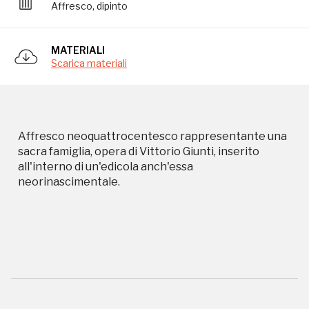
all'interno di un'edicola anch'essa
Affresco, dipinto
neorinascimentale.
MATERIALI
Scarica materiali
Affresco neoquattrocentesco rappresentante una
Storico campagne in questo
sacra famiglia, opera di Vittorio Giunti, inserito
all'interno di un'edicola anch'essa
luogo
neorinascimentale.
Giornata FAI d'Autunno