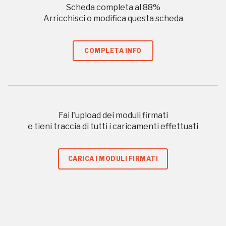
I Luoghi del Cuore
Scheda completa al
88
%
Arricchisci o modifica questa scheda
2018
COMPLETA INFO
2018, 2020
Registrati alla newsletter
Accedi alle informazioni per te più interessanti,
Fai l'upload dei moduli firmati
a quelle inerenti i luoghi più vicini e gli eventi
e tieni traccia di tutti i caricamenti effettuati
organizzati
CARICA I MODULI FIRMATI
REGISTRATI