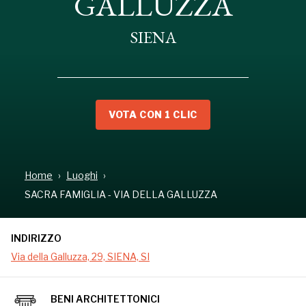
GALLUZZA
SIENA
VOTA CON 1 CLIC
Home
Luoghi
INDIRIZZO
SACRA FAMIGLIA - VIA DELLA GALLUZZA
Via della Galluzza, 29, SIENA, SI
INDIRIZZO
Via della Galluzza, 29, SIENA, SI
Affresco neoquattrocentesco rappresentante una
sacra famiglia, opera di Vittorio Giunti, inserito
BENI ARCHITETTONICI