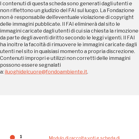
I contenuti di questa scheda sono generati dagli utenti e
Regalati 365 giorni di arte e cultura nell'Italia
non riflettono un giudizio del FAI sul luogo. La Fondazione
più bella, risparmiando.
non è responsabile dell’eventuale violazione di copyright
delle immagini pubblicate. Il FAI eliminerà dal sito le
ISCRIVITI AL FAI
immagini caricate dagli utenti di cui sia chiesta la rimozione
da parte degli aventi diritto secondo le leggi vigenti. Il FAI
ha inoltre la facoltà di rimuovere le immagini caricate dagli
Scopri tutte le opportunità riservate agli iscritti
utenti nel sito in qualsiasi momento a propria discrezione.
Contenuti impropri e utilizzi non corretti delle immagini
Museo Cappell
possono essere segnalati
a:
iluoghidelcuore@fondoambiente.it
.
Sansevero
Napoli
Palazzo Strozzi
Ingresso gratuito
Firenze
nei Beni FAI tutto l'anno
Gallerie d’Itali
Milano
Gratis
1
Modulo di raccolta voti e scheda di