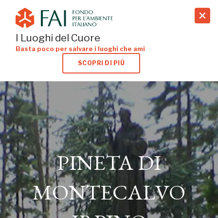
search
I Luoghi del Cuore
Basta poco per salvare i luoghi che ami
SCOPRI DI PIÙ
PINETA DI
MONTECALVO
PINETA DI
IRPINO
MONTECALVO
MONTECALVO IRPINO, AVELLINO