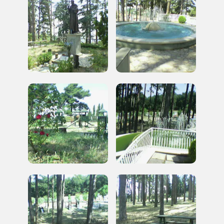
Accedi alle informazioni per te più interessanti,
a quelle inerenti i luoghi più vicini e gli eventi
organizzati
REGISTRATI
Regalati 365 giorni di arte e cultura nell'Italia
più bella, risparmiando.
ISCRIVITI AL FAI
Scopri tutte le opportunità riservate agli iscritti