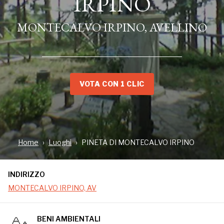
IRPINO
MONTECALVO IRPINO, AVELLINO
VOTA CON 1 CLIC
INDIRIZZO
Home
Luoghi
PINETA DI MONTECALVO IRPINO
MONTECALVO IRPINO, AV
INDIRIZZO
MONTECALVO IRPINO, AV
BENI AMBIENTALI