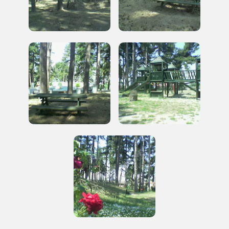
Museo Cappell
Sansevero
Napoli
Palazzo Strozzi
Ingresso gratuito
Firenze
nei Beni FAI tutto l'anno
Gallerie d’Itali
Milano
Gratis