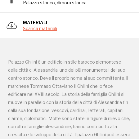
Palazzo storico, dimora storica
Campagne in corso in questo
MATERIALI
Scarica materiali
luogo
Palazzo Ghilini è un edificio in stile barocco piemontese
della città di Alessandria, uno dei più monumentali del suo
centro storico. Deve il proprio nome al suo committente, il
marchese Tommaso Ottaviano II Ghilini che lo fece
Giornata FAI d'Autunno
edificare nel XVIII secolo. La storia della famiglia Ghilini si
muove in parallelo con la storia della città di Alessandria fin
dalla sua fondazione: vescovi, cardinali, letterati, capitani
d'arme, diplomatici. Molte sono state le figure di rilievo che,
con altre famiglie alessandrine, hanno contribuito alla
crescita e lo sviluppo della città. Il palazzo Ghilini può essere