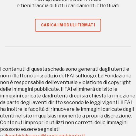
e tieni traccia di tutti i caricamenti effettuati
Tutto questo non
CARICA I MODULI FIRMATI
sarebbe possibile
senza di te
I contenuti di questa scheda sono generati dagli utenti e
non riflettono un giudizio del FAI sul luogo. La Fondazione
non è responsabile dell’eventuale violazione di copyright
delle immagini pubblicate. Il FAI eliminerà dal sito le
immagini caricate dagli utenti di cui sia chiesta la rimozione
FAI - FONDO PER L'AMBIENTE ITALIANO ETS - Via Carlo Foldi, 2 - 20135
da parte degli aventi diritto secondo le leggi vigenti. Il FAI
Milano
ha inoltre la facoltà di rimuovere le immagini caricate dagli
Tel. 02 4676151 - Fax 02 48193631
utenti nel sito in qualsiasi momento a propria discrezione.
P.I.: 04358650150 - C.F.: 80102030154 - PEC:
Contenuti impropri e utilizzi non corretti delle immagini
80102030154ri@legalmail.it
possono essere segnalati
Fondazione nazionale senza scopo di lucro per la tutela e la valorizzazione
a:
iluoghidelcuore@fondoambiente.it
.
dell'arte, della natura e del paesaggio italiani.