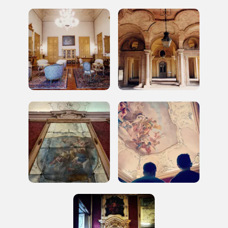
2024
Registrati alla newsletter
Accedi alle informazioni per te più interessanti,
a quelle inerenti i luoghi più vicini e gli eventi
organizzati
REGISTRATI
Regalati 365 giorni di arte e cultura nell'Italia
più bella, risparmiando.
ISCRIVITI AL FAI