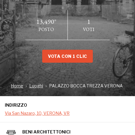
13,490°
1
POSTO
VOTI
VOTA CON 1 CLIC
INDIRIZZO
Via San Nazaro, 10, VERONA, VR
Home
Luoghi
PALAZZO BOCCA TREZZA VERONA
INDIRIZZO
Palazzo del XVI secolo, da decenni lasciato in rovina.
Via San Nazaro, 10, VERONA, VR
BENI ARCHITETTONICI