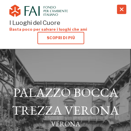
search
I Luoghi del Cuore
Basta poco per salvare i luoghi che ami
SCOPRI DI PIÙ
PALAZZO BOCCA
PALAZZO BOCCA
TREZZA VERONA
TREZZA VERONA
VERONA
VERONA