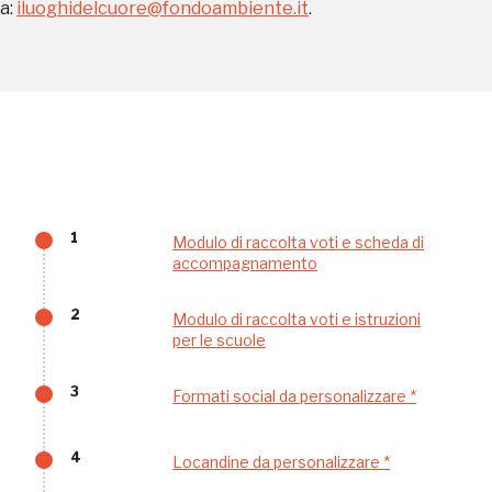
a:
iluoghidelcuore@fondoambiente.it
.
sarebbe possibile
senza di te
1
Modulo di raccolta voti e scheda di
FAI - FONDO PER L'AMBIENTE ITALIANO ETS - Via Carlo Foldi, 2 - 20135
accompagnamento
Milano
Tel. 02 4676151 - Fax 02 48193631
2
Modulo di raccolta voti e istruzioni
P.I.: 04358650150 - C.F.: 80102030154 - PEC:
80102030154ri@legalmail.it
per le scuole
Fondazione nazionale senza scopo di lucro per la tutela e la valorizzazione
dell'arte, della natura e del paesaggio italiani.
3
Formati social da personalizzare *
Riconosciuta con DPR 941 del 3.12.1975 - Iscritta al RUNTS rep. n. 2092
4
Locandine da personalizzare *