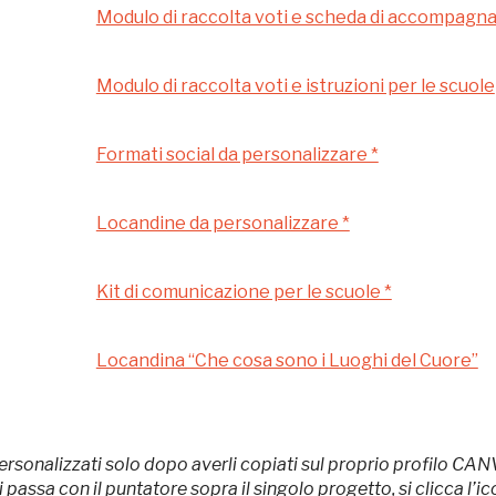
Museo Cappell
Modulo di raccolta voti e scheda di accompag
Sansevero
Napoli
Modulo di raccolta voti e istruzioni per le scuole
Ingresso
Formati social da personalizzare *
Palazzo Strozzi
gratuito
Firenze
Locandine da personalizzare *
nei Beni FAI tutto
l'anno
Gallerie d’Itali
Kit di comunicazione per le scuole *
Gratis
Milano
Locandina “Che cosa sono i Luoghi del Cuore”
ersonalizzati solo dopo averli copiati sul proprio profilo CAN
ssa con il puntatore sopra il singolo progetto, si clicca l’icon