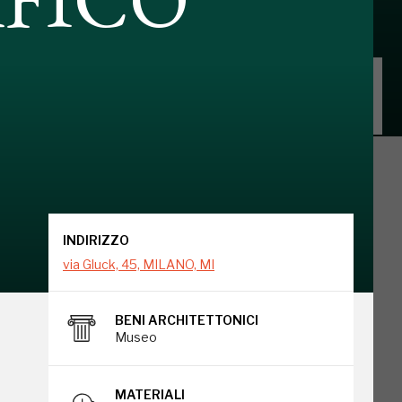
INDIRIZZO
via Gluck, 45, MILANO, MI
INDIRIZZO
via Gluck, 45, MILANO, MI
BENI ARCHITETTONICI
Museo
MATERIALI