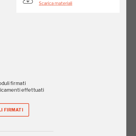
Scarica materiali
go
oduli firmati
o
caricamenti effettuati
I FIRMATI