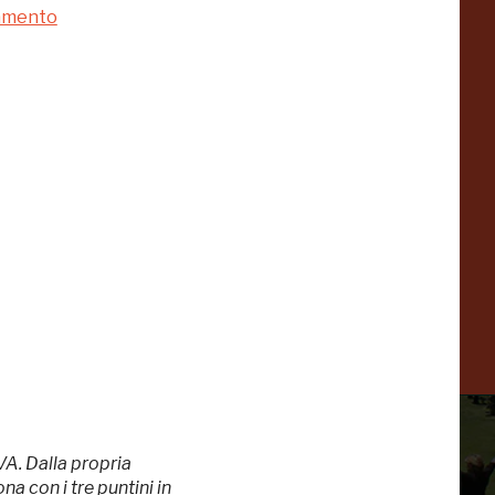
a
Pinacoteca
namento
Agnelli
-25%
-20%
Torino
Collezione
Peggy
-23%
-14%
Guggenheim
Venezia
a
-20%
VA. Dalla propria
a con i tre puntini in