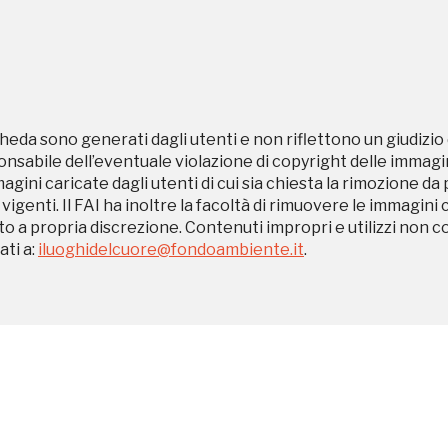
, 2022
Registrati alla newsletter
heda sono generati dagli utenti e non riflettono un giudizio 
sabile dell’eventuale violazione di copyright delle immagini
magini caricate dagli utenti di cui sia chiesta la rimozione da
formazioni per te più interessanti, a quelle inerenti i luoghi p
 vigenti. Il FAI ha inoltre la facoltà di rimuovere le immagini 
eventi organizzati
to a propria discrezione. Contenuti impropri e utilizzi non c
ti a:
iluoghidelcuore@fondoambiente.it
.
REGISTRATI