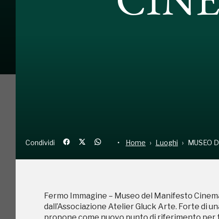
Condividi
Home
Luoghi
MU
Fermo Immagine – Museo del Manifesto Cinemat
dall’Associazione Atelier Gluck Arte. Forte di u
propone come nuovo punto di riferimento per tu
Condividi
Home
Luoghi
MUSEO D
Fermo Immagine – Museo del Manifesto Cinemat
dall’Associazione Atelier Gluck Arte. Forte di u
propone come nuovo punto di riferimento per tu