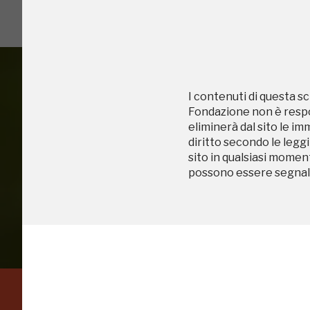
2016, 2018, 2020
I contenuti di questa sc
Fondazione non è respon
eliminerà dal sito le im
Accedi alle in
diritto secondo le leggi
sito in qualsiasi momen
possono essere segnala