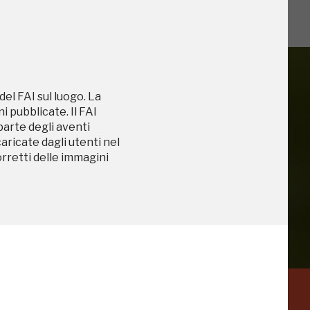
del FAI sul luogo. La
 pubblicate. Il FAI
 parte degli aventi
iù vicini e gli
caricate dagli utenti nel
orretti delle immagini