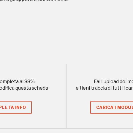
ampagne in corso in questo luo
I Luoghi del Cuore
ompleta al
88
%
Fai l'upload dei m
Storico campagne in questo luog
modifica questa scheda
e tieni traccia di tutti i 
LETA INFO
CARICA I MODUL
uore